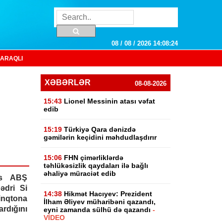
08 / 08 / 2026 14:08:25
ARAQLI
XƏBƏRLƏR
08-08-2026
15:43
Lionel Messinin atası vəfat
edib
15:19
Türkiyə Qara dənizdə
gəmilərin keçidini məhdudlaşdırır
15:06
FHN çimərliklərdə
təhlükəsizlik qaydaları ilə bağlı
əhaliyə müraciət edib
ts ABŞ
ədri Si
14:38
Hikmət Hacıyev: Prezident
nqtona
İlham Əliyev müharibəni qazandı,
rdığını
eyni zamanda sülhü də qazandı
-
VİDEO