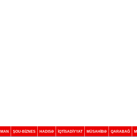
DMAN
ŞOU-BİZNES
HADISƏ
İQTISADIYYAT
MÜSAHİBƏ
QARABAĞ
M