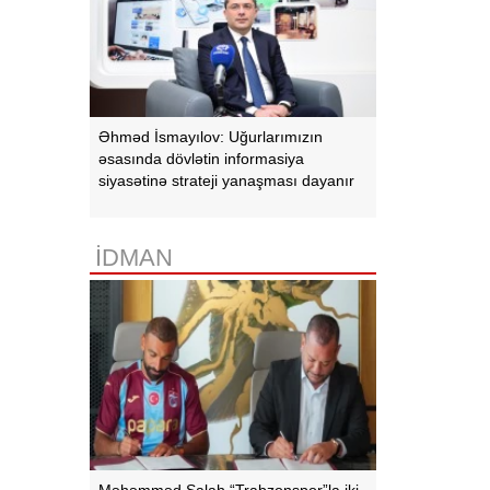
Əhməd İsmayılov: Uğurlarımızın
əsasında dövlətin informasiya
siyasətinə strateji yanaşması dayanır
İDMAN
Məhəmməd Salah “Trabzonspor”la iki