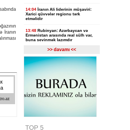
sabında
14:04
İranın Ali liderinin müşaviri:
Xarici qüvvələr regionu tərk
etməlidir
oğazının
13:48
Rubinyan: Azərbaycan və
ə İranın
Ermənistan arasında real sülh var,
alınması
buna sevinmək lazımdır
>> davamı <<
13:08
Gürcüstan hakimiyyəti Rusiya
ilə müharibənin başlamasında
Saakaşvilini günahlandırıb
12:47
Ermənistanın Baş naziri Nikol
Paşinyan Azərbaycan Prezidenti
İlham Əliyevə zəng edib
12:27
Bazar günü Azərbaycanda 40
dərəcə isti olacaq
11:33
Türkiyəli ekspert: İlham
Əliyevin rəhbərliyi ilə tarixi dönüş
baş verdi
TOP 5