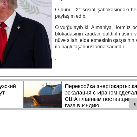
O bunu "X" sosial şəbəkəsindəki he
paylaşım edib.
O vurğulayıb ki, Almaniya Hörmüz b
blokadasının aradan qaldırılmasını v
nüvə silahı əldə etməsinin qarşısının 
ilə bağlı təşəbbüslərinə sadiqdir.
.