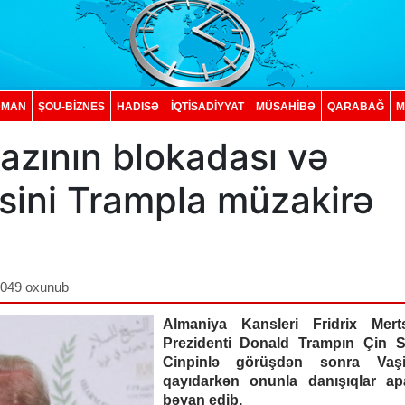
DMAN
ŞOU-BİZNES
HADISƏ
İQTISADIYYAT
MÜSAHİBƏ
QARABAĞ
M
zının blokadası və
ini Trampla müzakirə
,049 oxunub
Almaniya Kansleri Fridrix Mer
Prezidenti Donald Trampın Çin S
Cinpinlə görüşdən sonra Vaşi
qayıdarkən onunla danışıqlar apa
bəyan edib.