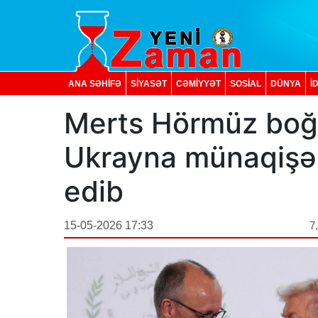
ANA SƏHİFƏ
SİYASƏT
CƏMİYYƏT
SOSIAL
DÜNYA
İ
Merts Hörmüz boğa
Ukrayna münaqişəs
edib
15-05-2026 17:33
7