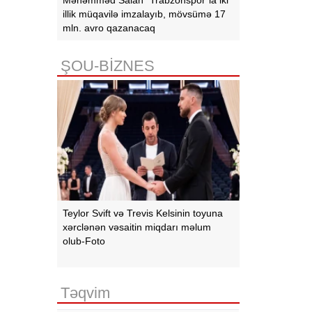
illik müqavilə imzalayıb, mövsümə 17
mln. avro qazanacaq
ŞOU-BİZNES
Teylor Svift və Trevis Kelsinin toyuna
xərclənən vəsaitin miqdarı məlum
olub-Foto
Təqvim