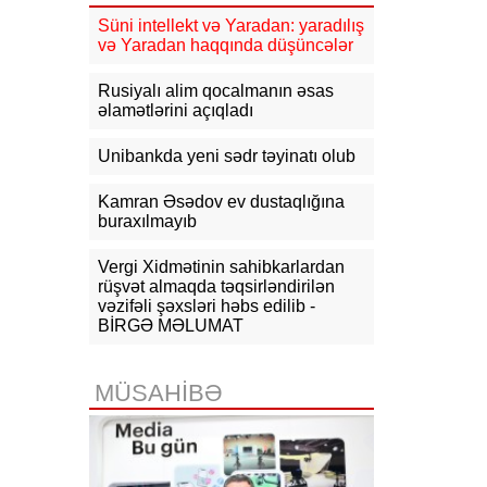
11:17
Rusiyadan Ermənistana
Azərbaycandan keçməklə 15 vaqon
Süni intellekt və Yaradan: yaradılış
buğda, 10 vaqon daş kömür
və Yaradan haqqında düşüncələr
göndərilib
Rusiyalı alim qocalmanın əsas
10:54
KİV: Ukrayna Qazaxıstan
əlamətlərini açıqladı
neftini daşıyan tankerləri hədəfə
almayacaq
Unibankda yeni sədr təyinatı olub
10:44
CNN: ABŞ Baş Qərargah rəisi
İranla müharibədən çıxış yolu axtarır
Kamran Əsədov ev dustaqlığına
buraxılmayıb
10:26
Ermənistanın Baş naziri: Yaxın
vaxtlarda TRIPP layihəsinin praktiki
Vergi Xidmətinin sahibkarlardan
icrasına başlayacağıq
rüşvət almaqda təqsirləndirilən
vəzifəli şəxsləri həbs edilib -
10:15
Paşinyan: Ermənistanla
BİRGƏ MƏLUMAT
Azərbaycan arasında münaqişə
səhifəsi bağlanıb, sülh bərqərar
olub
MÜSAHİBƏ