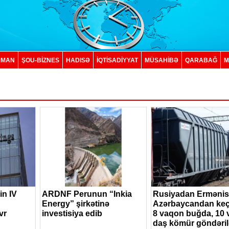
DMAN
ŞOU-BİZNES
HADISƏ
İQTISADIYYAT
MÜSAHİBƏ
QARABAĞ
M
in IV
ARDNF Perunun “Inkia
Rusiyadan Ermənis
Energy” şirkətinə
Azərbaycandan ke
vr
investisiya edib
8 vaqon buğda, 10
daş kömür göndəri