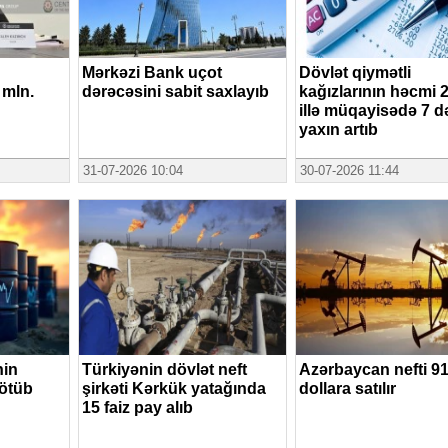
Mərkəzi Bank uçot
Dövlət qiymətli
 mln.
dərəcəsini sabit saxlayıb
kağızlarının həcmi 
illə müqayisədə 7 d
yaxın artıb
31-07-2026 10:04
30-07-2026 11:44
nin
Türkiyənin dövlət neft
Azərbaycan nefti 9
 ötüb
şirkəti Kərkük yatağında
dollara satılır
15 faiz pay alıb