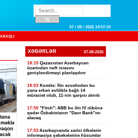
07 / 08 / 2026 14:57:11
ARAQLI
XƏBƏRLƏR
07-08-2026
18:15
Qazaxıstan Azərbaycan
üzərindən neft ixracını
genişləndirməyi planlaşdırır
18:03
Komitə: İlin əvvəlindən bu
yana erkən evliliklə bağlı 14
müraciət olub, 11-nin qarşısı alınıb
17:55
"Fitch": ABB bu ilin IV rübünə
qədər Özbəkistanın "Davr Bank"ını
tana
alacaq
çməklə
 vaqon
17:53
Azərbaycanda xarici ölkələrin
ləcək
informasiya şəbəkələrinə hücumlar