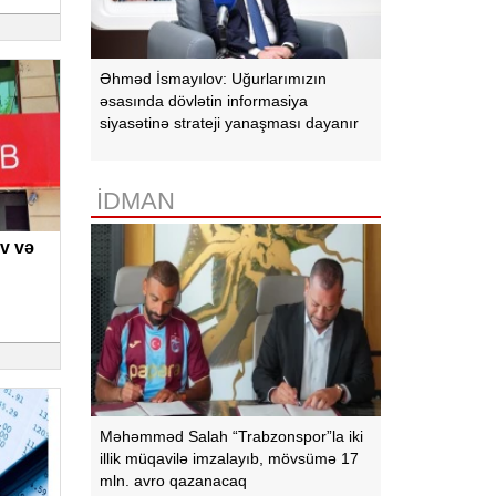
Əhməd İsmayılov: Uğurlarımızın
əsasında dövlətin informasiya
siyasətinə strateji yanaşması dayanır
İDMAN
v və
Məhəmməd Salah “Trabzonspor”la iki
illik müqavilə imzalayıb, mövsümə 17
mln. avro qazanacaq