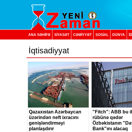
ANA SƏHİFƏ
SİYASƏT
CƏMİYYƏT
SOSIAL
DÜNYA
İ
İqtisadiyyat
Qazaxıstan Azərbaycan
"Fitch": ABB bu il
üzərindən neft ixracını
rübünə qədər
genişləndirməyi
Özbəkistanın "Da
planlaşdırır
Bank"ını alacaq