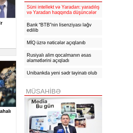
15:50
Ədliyyə naziri Lerik rayonunda
Süni intellekt və Yaradan: yaradılış
vətəndaşları qəbul edib
və Yaradan haqqında düşüncələr
r
15:24
Bakının mərkəzində 3
Bank “BTB”nin lisenziyası ləğv
obyektdə və evdə yanğın
edilib
söndürülüb, 2 nəfər tüstüdən
zəhərlənib
MİQ üzrə nəticələr açıqlanıb
15:02
Ukrayna aqrar sektora yardım
üçün Aİ-dən 220 milyon avro istəyir
Rusiyalı alim qocalmanın əsas
əlamətlərini açıqladı
14:50
Türkiyə, Səudiyyə Ərəbistanı
və Pakistan Məkkə Sazişini
Unibankda yeni sədr təyinatı olub
imzalayıb: Üzvlərdən birinə hücum
hamısına hücum sayılacaq
MÜSAHİBƏ
14:30
Tramp: İran razılaşma əldə
etmək istəyir
ahalı