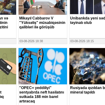
n və
Mikayıl Cabbarov V
Unibankda yeni səd
tinin
"Yüksəliş" müsabiqəsinin
təyinatı olub
itini
qalibləri ilə görüşüb
03-08-2026 18:38
03-08-2026 18:15
"OPEC+ yeddiliyi"
Rusiyada qızıldan b
t
sentyabrda neft hasilatını
mineral tapıldı
lıq
sutkada 188 min barel
artıracaq