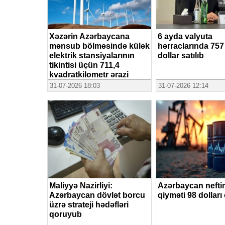
Xəzərin Azərbaycana
6 ayda valyuta
mənsub bölməsində külək
hərraclarında 757
elektrik stansiyalarının
dollar satılıb
tikintisi üçün 711,4
kvadratkilometr ərazi
ayrılıb
31-07-2026 18:03
31-07-2026 12:14
Maliyyə Nazirliyi:
Azərbaycan nefti
Azərbaycan dövlət borcu
qiyməti 98 dolları
üzrə strateji hədəfləri
qoruyub