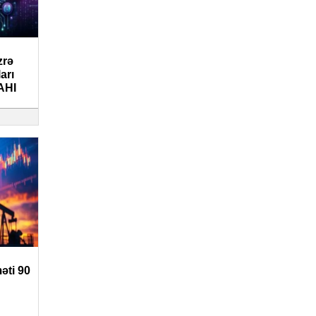
zrə
arı
AHI
əti 90