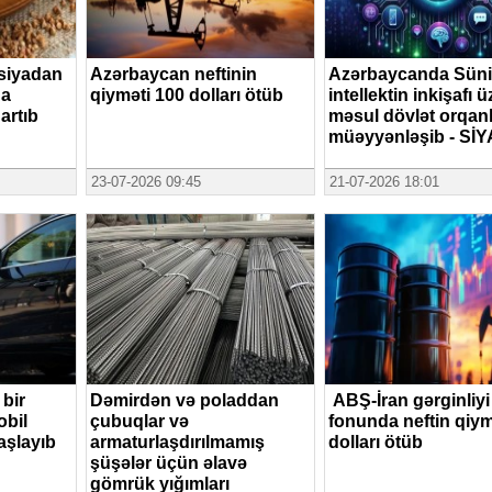
siyadan
Azərbaycan neftinin
Azərbaycanda Süni
na
qiyməti 100 dolları ötüb
intellektin inkişafı ü
artıb
məsul dövlət orqanl
müəyyənləşib - SİY
23-07-2026 09:45
21-07-2026 18:01
bir
Dəmirdən və poladdan
ABŞ-İran gərginliyi
obil
çubuqlar və
fonunda neftin qiym
aşlayıb
armaturlaşdırılmamış
dolları ötüb
şüşələr üçün əlavə
gömrük yığımları