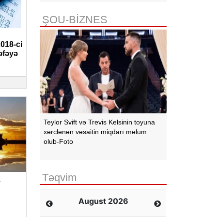
ŞOU-BİZNES
2018-ci
əfəyə
Teylor Svift və Trevis Kelsinin toyuna
xərclənən vəsaitin miqdarı məlum
olub-Foto
Təqvim
1
August 2026