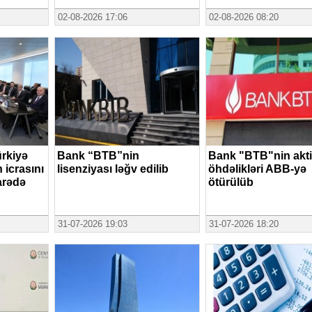
02-08-2026 17:06
02-08-2026 08:20
rkiyə
Bank “BTB”nin
Bank "BTB"nin akti
n icrasını
lisenziyası ləğv edilib
öhdəlikləri ABB-yə
arədə
ötürülüb
31-07-2026 19:03
31-07-2026 18:20