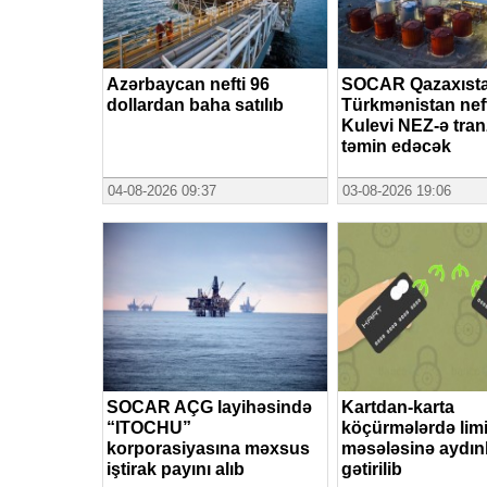
Azərbaycan nefti 96
SOCAR Qazaxısta
dollardan baha satılıb
Türkmənistan nef
Kulevi NEZ-ə tranz
təmin edəcək
04-08-2026 09:37
03-08-2026 19:06
SOCAR AÇG layihəsində
Kartdan-karta
“ITOCHU”
köçürmələrdə limi
korporasiyasına məxsus
məsələsinə aydın
iştirak payını alıb
gətirilib