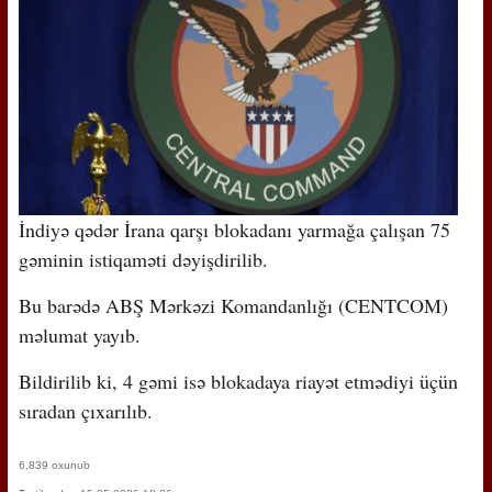
İndiyə qədər İrana qarşı blokadanı yarmağa çalışan 75
gəminin istiqaməti dəyişdirilib.
Bu barədə ABŞ Mərkəzi Komandanlığı (CENTCOM)
məlumat yayıb.
Bildirilib ki, 4 gəmi isə blokadaya riayət etmədiyi üçün
sıradan çıxarılıb.
6,839 oxunub