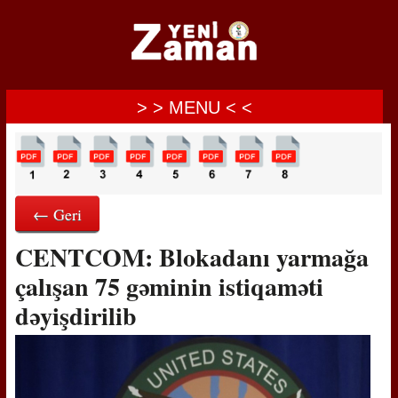
> > MENU < <
← Geri
CENTCOM: Blokadanı yarmağa
çalışan 75 gəminin istiqaməti
dəyişdirilib