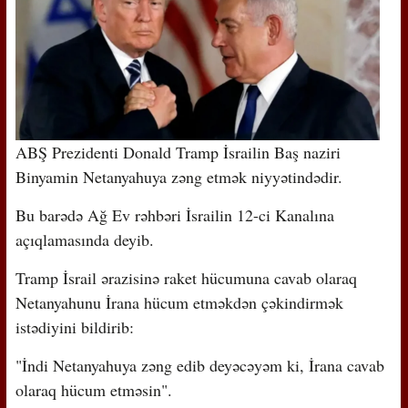
ABŞ Prezidenti Donald Tramp İsrailin Baş naziri
Binyamin Netanyahuya zəng etmək niyyətindədir.
Bu barədə Ağ Ev rəhbəri İsrailin 12-ci Kanalına
açıqlamasında deyib.
Tramp İsrail ərazisinə raket hücumuna cavab olaraq
Netanyahunu İrana hücum etməkdən çəkindirmək
istədiyini bildirib:
"İndi Netanyahuya zəng edib deyəcəyəm ki, İrana cavab
olaraq hücum etməsin".