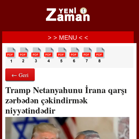
> > MENU < <
← Geri
Tramp Netanyahunu İrana qarşı
zərbədən çəkindirmək
niyyətindədir