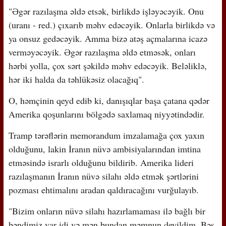
"Əgər razılaşma əldə etsək, birlikdə işləyəcəyik. Onu
(uranı - red.) çıxarıb məhv edəcəyik. Onlarla birlikdə və
ya onsuz gedəcəyik. Amma bizə atəş açmalarına icazə
verməyəcəyik. Əgər razılaşma əldə etməsək, onları
hərbi yolla, çox sərt şəkildə məhv edəcəyik. Beləliklə,
hər iki halda da təhlükəsiz olacağıq".
O, həmçinin qeyd edib ki, danışıqlar başa çatana qədər
Amerika qoşunlarını bölgədə saxlamaq niyyətindədir.
Tramp tərəflərin memorandum imzalamağa çox yaxın
olduğunu, lakin İranın nüvə ambisiyalarından imtina
etməsində israrlı olduğunu bildirib. Amerika lideri
razılaşmanın İranın nüvə silahı əldə etmək şərtlərini
pozması ehtimalını aradan qaldıracağını vurğulayıb.
"Bizim onların nüvə silahı hazırlamaması ilə bağlı bir
bəndimiz var idi və mən bundan məmnun deyildim. Bəs