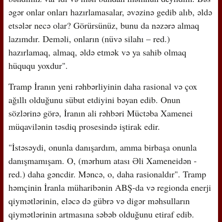
əgər onlar onları hazırlamasalar, əvəzinə gedib alıb, əldə
etsələr necə olar? Görürsünüz, bunu da nəzərə almaq
lazımdır. Deməli, onların (nüvə silahı – red.)
hazırlamaq, almaq, əldə etmək və ya sahib olmaq
hüququ yoxdur".
Tramp İranın yeni rəhbərliyinin daha rasional və çox
ağıllı olduğunu sübut etdiyini bəyan edib. Onun
sözlərinə görə, İranın ali rəhbəri Müctəba Xamenei
müqavilənin təsdiq prosesində iştirak edir.
"İstəsəydi, onunla danışardım, amma birbaşa onunla
danışmamışam. O, (mərhum atası Əli Xameneidən -
red.) daha gəncdir. Məncə, o, daha rasionaldır". Tramp
həmçinin İranla müharibənin ABŞ-da və regionda enerji
qiymətlərinin, eləcə də gübrə və digər məhsulların
qiymətlərinin artmasına səbəb olduğunu etiraf edib.