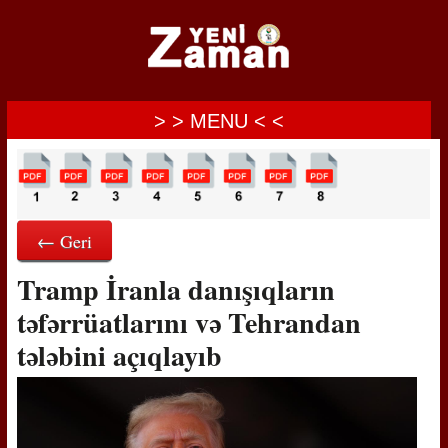
> > MENU < <
← Geri
Tramp İranla danışıqların
təfərrüatlarını və Tehrandan
tələbini açıqlayıb