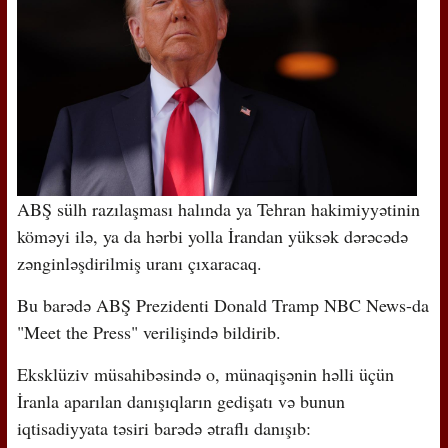
ABŞ sülh razılaşması halında ya Tehran hakimiyyətinin
köməyi ilə, ya da hərbi yolla İrandan yüksək dərəcədə
zənginləşdirilmiş uranı çıxaracaq.
Bu barədə ABŞ Prezidenti Donald Tramp NBC News-da
"Meet the Press" verilişində bildirib.
Eksklüziv müsahibəsində o, münaqişənin həlli üçün
İranla aparılan danışıqların gedişatı və bunun
iqtisadiyyata təsiri barədə ətraflı danışıb: