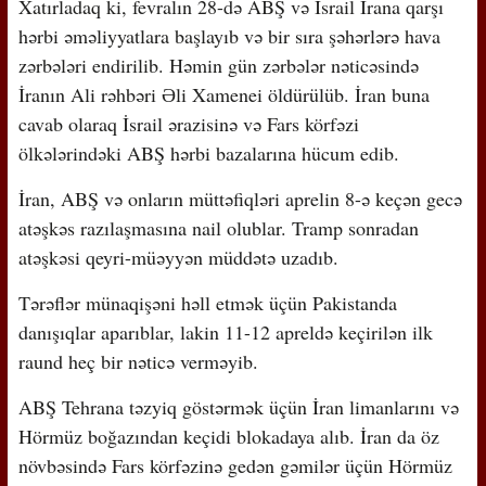
Xatırladaq ki, fevralın 28-də ABŞ və İsrail İrana qarşı
hərbi əməliyyatlara başlayıb və bir sıra şəhərlərə hava
zərbələri endirilib. Həmin gün zərbələr nəticəsində
İranın Ali rəhbəri Əli Xamenei öldürülüb. İran buna
cavab olaraq İsrail ərazisinə və Fars körfəzi
ölkələrindəki ABŞ hərbi bazalarına hücum edib.
İran, ABŞ və onların müttəfiqləri aprelin 8-ə keçən gecə
atəşkəs razılaşmasına nail olublar. Tramp sonradan
atəşkəsi qeyri-müəyyən müddətə uzadıb.
Tərəflər münaqişəni həll etmək üçün Pakistanda
danışıqlar aparıblar, lakin 11-12 apreldə keçirilən ilk
raund heç bir nəticə verməyib.
ABŞ Tehrana təzyiq göstərmək üçün İran limanlarını və
Hörmüz boğazından keçidi blokadaya alıb. İran da öz
növbəsində Fars körfəzinə gedən gəmilər üçün Hörmüz