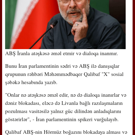
ABŞ İranla atəşkəsə əməl etmir və dialoqa inanmır.
Bunu İran parlamentinin sədri və ABŞ ilə danışıqlar
qrupunun rəhbəri Məhəmmədbaqer Qalibaf "X" sosial
şəbəkə hesabında yazıb.
"Onlar nə atəşkəsə əməl edir, nə də dialoqa inanırlar və
dəniz blokadası, eləcə də Livanla bağlı razılaşmaların
pozulması vasitəsilə yalnız güc dilindən anladıqlarını
göstərirlər", - İran parlamentinin spikeri vurğulayıb.
Qalibaf ABŞ-nin Hörmüz boğazını blokadaya alması və