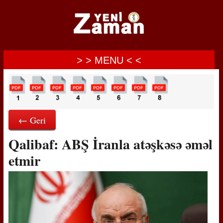
> > MENU < <
← Geri
Qalibaf: ABŞ İranla atəşkəsə əməl
etmir