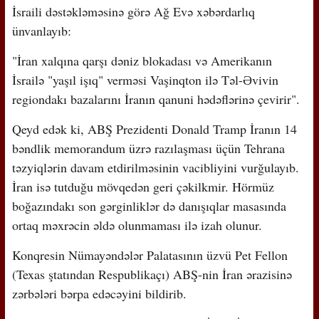
İsraili dəstəkləməsinə görə Ağ Evə xəbərdarlıq
ünvanlayıb:
"İran xalqına qarşı dəniz blokadası və Amerikanın
İsrailə "yaşıl işıq" verməsi Vaşinqton ilə Təl-Əvivin
regiondakı bazalarını İranın qanuni hədəflərinə çevirir".
Qeyd edək ki, ABŞ Prezidenti Donald Tramp İranın 14
bəndlik memorandum üzrə razılaşması üçün Tehrana
təzyiqlərin davam etdirilməsinin vacibliyini vurğulayıb.
İran isə tutduğu mövqedən geri çəkilkmir. Hörmüz
boğazındakı son gərginliklər də danışıqlar masasında
ortaq məxrəcin əldə olunmaması ilə izah olunur.
Konqresin Nümayəndələr Palatasının üzvü Pet Fellon
(Texas ştatından Respublikaçı) ABŞ-nin İran ərazisinə
zərbələri bərpa edəcəyini bildirib.