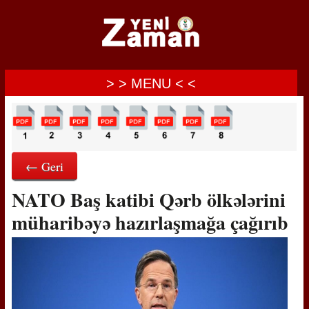
> > MENU < <
← Geri
NATO Baş katibi Qərb ölkələrini
müharibəyə hazırlaşmağa çağırıb