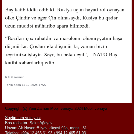
Baş katib iddia edib ki, Rusiya üçün həyati rol oynayan
ölkə Çindir və əgər Çin olmasaydı, Rusiya bu qədər
uzun müddət müharibə apara bilməzdi.
“Bəziləri çox rahatdır və məsələnin əhəmiyyətini başa
düşmürlər. Çoxları elə düşünür ki, zaman bizim
xeyrimizə işləyir. Xeyr, bu belə deyil”, - NATO Baş
katibi xəbərdarlıq edib.
6,188 oxunub
Tərtib edən 11-12-2025 17:27
Copyright (c) Yeni Zaman Mobil versiya 2024 Mobil versiya
Saytin tam versiyasi
Baş redaktor: Şakir Ağayev
Ünvan: Ak.Həsən Əliyev küçəsi 92a, mənzil 31.
Telefon: +994 12 465 61 93,+994 12 465 61 93