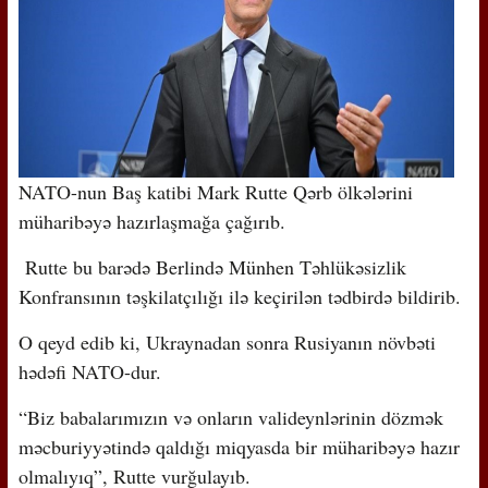
NATO-nun Baş katibi Mark Rutte Qərb ölkələrini
müharibəyə hazırlaşmağa çağırıb.
Rutte bu barədə Berlində Münhen Təhlükəsizlik
Konfransının təşkilatçılığı ilə keçirilən tədbirdə bildirib.
O qeyd edib ki, Ukraynadan sonra Rusiyanın növbəti
hədəfi NATO-dur.
“Biz babalarımızın və onların valideynlərinin dözmək
məcburiyyətində qaldığı miqyasda bir müharibəyə hazır
olmalıyıq”, Rutte vurğulayıb.