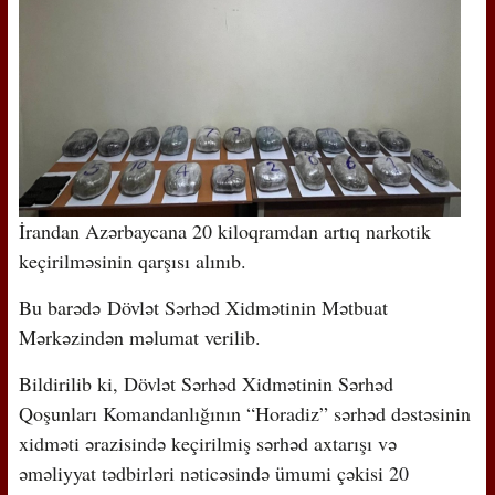
İrandan Azərbaycana 20 kiloqramdan artıq narkotik
keçirilməsinin qarşısı alınıb.
Bu barədə Dövlət Sərhəd Xidmətinin Mətbuat
Mərkəzindən məlumat verilib.
Bildirilib ki, Dövlət Sərhəd Xidmətinin Sərhəd
Qoşunları Komandanlığının “Horadiz” sərhəd dəstəsinin
xidməti ərazisində keçirilmiş sərhəd axtarışı və
əməliyyat tədbirləri nəticəsində ümumi çəkisi 20