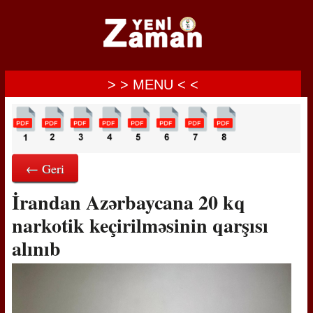
> > MENU < <
← Geri
İrandan Azərbaycana 20 kq
narkotik keçirilməsinin qarşısı
alınıb