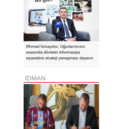
Əhməd İsmayılov: Uğurlarımızın
əsasında dövlətin informasiya
siyasətinə strateji yanaşması dayanır
İDMAN