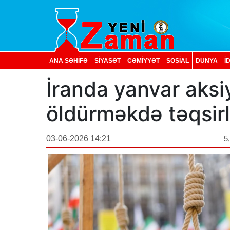
ANA SƏHİFƏ
SİYASƏT
CƏMİYYƏT
SOSIAL
DÜNYA
İ
İranda yanvar aksiy
öldürməkdə təqsirl
03-06-2026 14:21
5