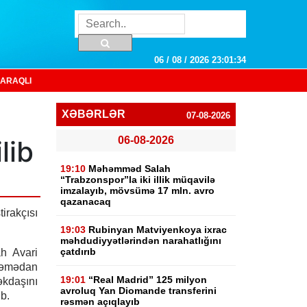
06 / 08 / 2026 23:01:34
ARAQLI
XƏBƏRLƏR
07-08-2026
06-08-2026
lib
19:10
Məhəmməd Salah
“Trabzonspor”la iki illik müqavilə
imzalayıb, mövsümə 17 mln. avro
qazanacaq
tirakçısı
19:03
Rubinyan Matviyenkoya ixrac
məhdudiyyətlərindən narahatlığını
çatdırıb
ah Avari
Həmədan
19:01
“Real Madrid” 125 milyon
əkdaşını
avroluq Yan Diomande transferini
b.
rəsmən açıqlayıb