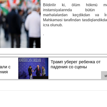
Bildirilir ki, ölüm hökmü m
instansiyalarında bütün 
mərhələlərdən keçdikdən və İr
Məhkəməsi tərəfindən təsdiqləndikd
icra olunub.
.