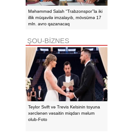
Məhəmməd Salah “Trabzonspor”la iki
illik müqavilə imzalayıb, mövsümə 17
mln. avro qazanacaq
ŞOU-BİZNES
Teylor Svift və Trevis Kelsinin toyuna
xərclənən vəsaitin miqdarı məlum
olub-Foto