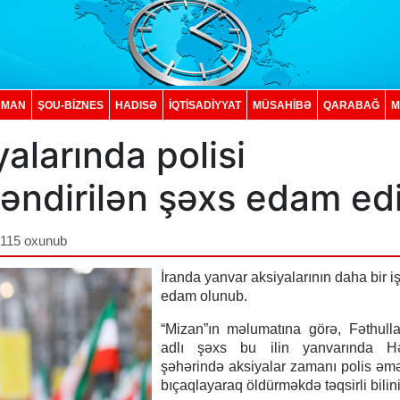
DMAN
ŞOU-BİZNES
HADISƏ
İQTISADIYYAT
MÜSAHİBƏ
QARABAĞ
M
alarında polisi
əndirilən şəxs edam edi
,115 oxunub
İranda yanvar aksiyalarının daha bir iş
edam olunub.
“Mizan”ın məlumatına görə, Fəthull
adlı şəxs bu ilin yanvarında 
şəhərində aksiyalar zamanı polis əm
bıçaqlayaraq öldürməkdə təqsirli bilini