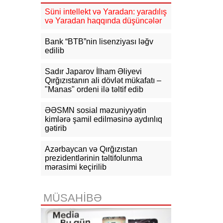
Süni intellekt və Yaradan: yaradılış
16:31
Bu il dövlət büdcəsinə 11,5
və Yaradan haqqında düşüncələr
mlrd. manata yaxın vergi daxil olub
Bank “BTB”nin lisenziyası ləğv
16:04
Tramp zəng etdi - Pentaqonda
edilib
təcili iclas təyin olundu
Sadır Japarov İlham Əliyevi
15:53
Ceyhun Bayramov: Rusiya və
Qırğızıstanın ali dövlət mükafatı –
Ukrayna arasındakı hərbi
"Manas" ordeni ilə təltif edib
əməliyyatlar ən qısa zamanda
dayandırılmalıdır
ƏƏSMN sosial məzuniyyətin
kimlərə şamil edilməsinə aydınlıq
15:41
İranda “Mossad”la əlaqəli 20-
gətirib
dən çox şəxsin saxlanıldığı bildirilir
15:26
Azərbaycan və Qırğızıstan
Kiyevdə Azərbaycan və
Ukrayna xarici işlər nazirlərinin
prezidentlərinin təltifolunma
görüşü olub
mərasimi keçirilib
15:14
Ceyhun Bayramov Ukraynada
Azərbaycan Xalq Cümhuriyyətinin
MÜSAHİBƏ
diplomatik irsinə aid arxiv sənədləri
ilə tanış olub