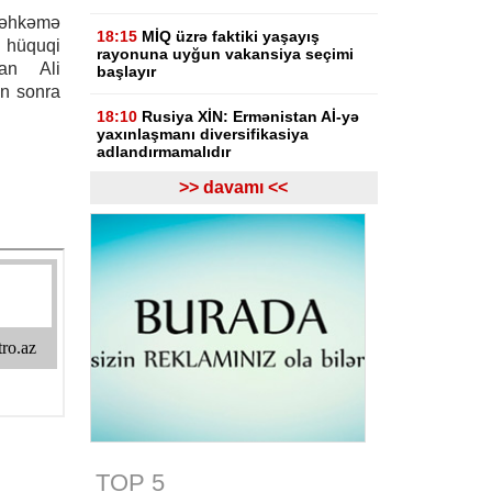
əhkəmə
18:15
MİQ üzrə faktiki yaşayış
hüquqi
rayonuna uyğun vakansiya seçimi
an Ali
başlayır
ən sonra
18:10
Rusiya XİN: Ermənistan Aİ-yə
yaxınlaşmanı diversifikasiya
adlandırmamalıdır
>> davamı <<
18:03
Rasim İldırımzadə, Zaur
Mirzəzadə və Qoşqar Məmmədovun
apellyasiya şikayəti üzrə məhkəmə
başlayıb
17:12
Gürcüstan Gəlirlər Xidməti
azərbaycanlı sürücülərin gömrükdə
saxlanılması məsələsini araşdırır
17:06
"Europol" miqrantların qeyri-
qanuni daşınmasında şübhəli
bilinən suriyalıları saxlayıb
17:01
Zərdabda maşın dirəyə
çırpılıb, ölən və xəsarət alanlar var -
TOP 5
FOTO