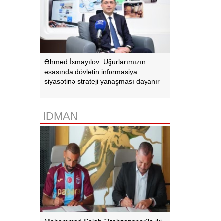
Əhməd İsmayılov: Uğurlarımızın
əsasında dövlətin informasiya
siyasətinə strateji yanaşması dayanır
İDMAN
Məhəmməd Salah “Trabzonspor”la iki