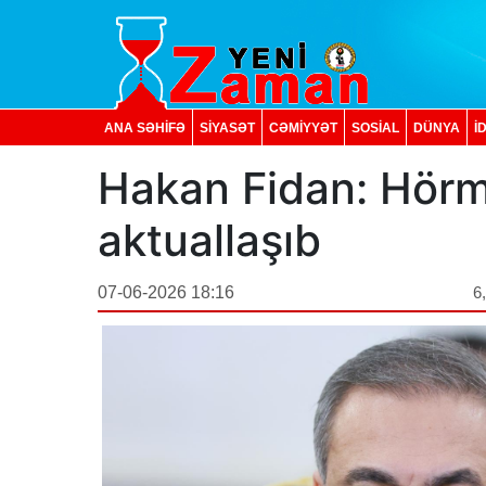
ANA SƏHİFƏ
SİYASƏT
CƏMİYYƏT
SOSIAL
DÜNYA
İ
Hakan Fidan: Hörm
aktuallaşıb
07-06-2026 18:16
6