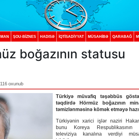
DMAN
ŞOU-BİZNES
HADISƏ
İQTISADIYYAT
MÜSAHİBƏ
QARABAĞ
M
üz boğazının statusu
,116 oxunub
Türkiyə müvafiq təşəbbüs göstər
təqdirdə Hörmüz boğazının min
təmizlənməsinə kömək etməyə hazır
Türkiyənin xarici işlər naziri Hak
bunu Koreya Respublikasının 
televiziya kanalına verdiyi müs