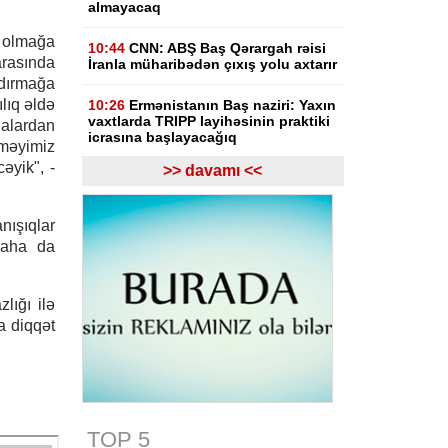
almayacaq
i olmağa
10:44
CNN: ABŞ Baş Qərargah rəisi
arasında
İranla müharibədən çıxış yolu axtarır
dırmağa
ılıq əldə
10:26
Ermənistanın Baş naziri: Yaxın
vaxtlarda TRIPP layihəsinin praktiki
alardan
icrasına başlayacağıq
məyimiz
əyik", -
>> davamı <<
10:15
Paşinyan: Ermənistanla
Azərbaycan arasında münaqişə
səhifəsi bağlanıb, sülh bərqərar
nışıqlar
olub
daha da
09:58
Paşinyan: Ermənistan ötən il
avqustun 8-nə qədər dalanda idi
lığı ilə
09:34
ABŞ-da faydalı qazıntıların
a diqqət
hasilatına 3 milyard dollar
investisiya qoyulacaq
09:14
NYT: ABŞ Kubanın rəhbəri
vəzifəsinə namizəd axtarır
TOP 5