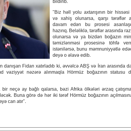
bildirib.
"Biz həll yolu axtarışının bir hissəs
və xahiş olunarsa, qarşı tərəflər 
davam edən bu prosesi asanlaş
hazırıq. Beləliklə, tərəflər arasında raz
olunarsa və ya bizdən boğazın min
təmizlənməsi prosesinə töhfə ver
istənilərsə, bunu məmnuniyyətlə edəc
deyə o əlavə edib.
 danışan Fidan xatırladıb ki, əvvəlcə ABŞ və İran arasında da
vcud vəziyyət nəzərə alınmaqla Hörmüz boğazının statusu 
r neçə ay bağlı qalarsa, bəzi Afrika ölkələri ərzaq çatışmaz
ləcək. Buna görə də hər iki tərəf Hörmüz boğazının açılmasın
yə can atır".