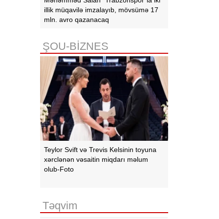
illik müqavilə imzalayıb, mövsümə 17
mln. avro qazanacaq
ŞOU-BİZNES
Teylor Svift və Trevis Kelsinin toyuna
xərclənən vəsaitin miqdarı məlum
olub-Foto
Təqvim