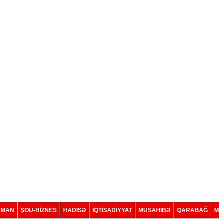
DMAN
ŞOU-BİZNES
HADISƏ
İQTISADIYYAT
MÜSAHİBƏ
QARABAĞ
M