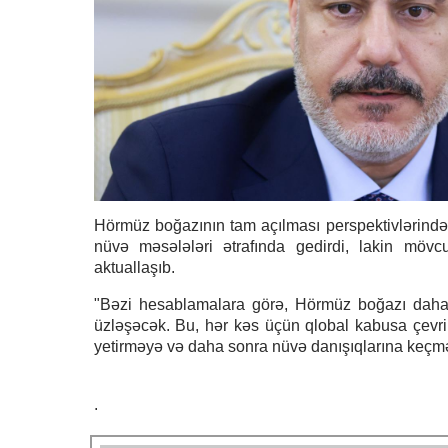
Hörmüz boğazının tam açılması perspektivlərindən
nüvə məsələləri ətrafında gedirdi, lakin mö
aktuallaşıb.
"Bəzi hesablamalara görə, Hörmüz boğazı daha bi
üzləşəcək. Bu, hər kəs üçün qlobal kabusa çevri
yetirməyə və daha sonra nüvə danışıqlarına keçmə
.