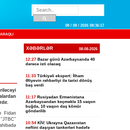
08 / 08 / 2026 08:36:18
ARAQLI
XƏBƏRLƏR
08-08-2026
12:27
Bazar günü Azərbaycanda 40
dərəcə isti olacaq
11:33
Türkiyəli ekspert: İlham
Əliyevin rəhbərliyi ilə tarixi dönüş
baş verdi
iləcəyi
alardan
11:17
Rusiyadan Ermənistana
Azərbaycandan keçməklə 15 vaqon
dır.
buğda, 10 vaqon daş kömür
göndərilib
an Fidan
"JTBC"
10:54
KİV: Ukrayna Qazaxıstan
ahibədə
neftini daşıyan tankerləri hədəfə