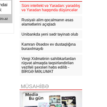
09:04
Azərbaycan XİN
Gürcüstandakı münaqişənin sülh
Süni intellekt və Yaradan: yaradılış
yolu ilə həllinə dəstəyini təsdiqləyib
və Yaradan haqqında düşüncələr
08:57
Azərbaycan-ABŞ strateji
Rusiyalı alim qocalmanın əsas
tərəfdaşlığının əsasını qoyan
əlamətlərini açıqladı
memorandumun imzalanmasının bir
ili tamam olur
Unibankda yeni sədr təyinatı olub
07-08-2026
Kamran Əsədov ev dustaqlığına
buraxılmayıb
19:03
Bəzi yerlərə yağış yağacaq,
dolu düşəcək - XƏBƏRDARLIQ
Vergi Xidmətinin sahibkarlardan
rüşvət almaqda təqsirləndirilən
18:15
Qazaxıstan Azərbaycan
vəzifəli şəxsləri həbs edilib -
üzərindən neft ixracını
genişləndirməyi planlaşdırır
BİRGƏ MƏLUMAT
18:03
Komitə: İlin əvvəlindən bu
yana erkən evliliklə bağlı 14
MÜSAHİBƏ
müraciət olub, 11-nin qarşısı alınıb