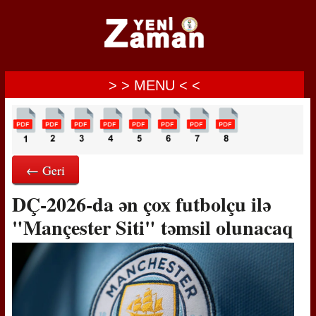
> > MENU < <
← Geri
DÇ-2026-da ən çox futbolçu ilə
"Mançester Siti" təmsil olunacaq