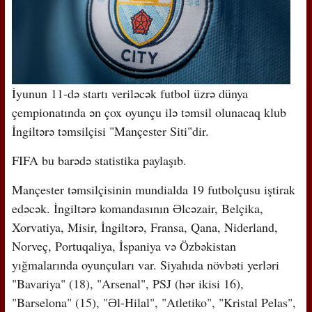
İyunun 11-də startı veriləcək futbol üzrə dünya
çempionatında ən çox oyunçu ilə təmsil olunacaq klub
İngiltərə təmsilçisi "Mançester Siti"dir.
FIFA bu barədə statistika paylaşıb.
Mançester təmsilçisinin mundialda 19 futbolçusu iştirak
edəcək. İngiltərə komandasının Əlcəzair, Belçika,
Xorvatiya, Misir, İngiltərə, Fransa, Qana, Niderland,
Norveç, Portuqaliya, İspaniya və Özbəkistan
yığmalarında oyunçuları var. Siyahıda növbəti yerləri
"Bavariya" (18), "Arsenal", PSJ (hər ikisi 16),
"Barselona" (15), "Əl-Hilal", "Atletiko", "Kristal Pelas",