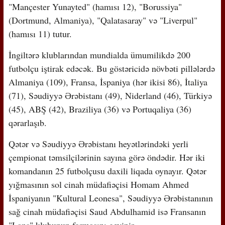
"Mançester Yunayted" (hamısı 12), "Borussiya"
(Dortmund, Almaniya), "Qalatasaray" və "Liverpul"
(hamısı 11) tutur.
İngiltərə klublarından mundialda ümumilikdə 200
futbolçu iştirak edəcək. Bu göstəricidə növbəti pillələrdə
Almaniya (109), Fransa, İspaniya (hər ikisi 86), İtaliya
(71), Səudiyyə Ərəbistanı (49), Niderland (46), Türkiyə
(45), ABŞ (42), Braziliya (36) və Portuqaliya (36)
qərarlaşıb.
Qətər və Səudiyyə Ərəbistanı heyətlərindəki yerli
çempionat təmsilçilərinin sayına görə öndədir. Hər iki
komandanın 25 futbolçusu daxili liqada oynayır. Qətər
yığmasının sol cinah müdafiəçisi Homam Ahmed
İspaniyanın "Kultural Leonesa", Səudiyyə Ərəbistanının
sağ cinah müdafiəçisi Saud Abdulhamid isə Fransanın