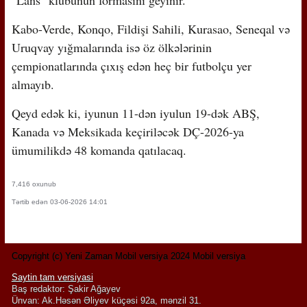
"Lans" klubunun formasını geyinir.
Kabo-Verde, Konqo, Fildişi Sahili, Kurasao, Seneqal və
Uruqvay yığmalarında isə öz ölkələrinin
çempionatlarında çıxış edən heç bir futbolçu yer
almayıb.
Qeyd edək ki, iyunun 11-dən iyulun 19-dək ABŞ,
Kanada və Meksikada keçiriləcək DÇ-2026-ya
ümumilikdə 48 komanda qatılacaq.
7,416 oxunub
Tərtib edən 03-06-2026 14:01
Copyright (c) Yeni Zaman Mobil versiya 2024 Mobil versiya
Saytin tam versiyasi
Baş redaktor: Şakir Ağayev
Ünvan: Ak.Həsən Əliyev küçəsi 92a, mənzil 31.