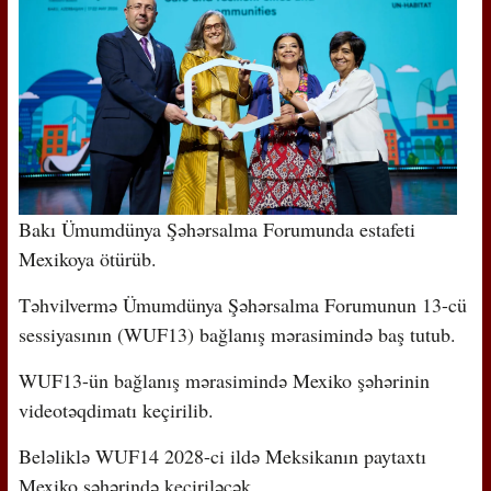
Bakı Ümumdünya Şəhərsalma Forumunda estafeti
Mexikoya ötürüb.
Təhvilvermə Ümumdünya Şəhərsalma Forumunun 13-cü
sessiyasının (WUF13) bağlanış mərasimində baş tutub.
WUF13-ün bağlanış mərasimində Mexiko şəhərinin
videotəqdimatı keçirilib.
Beləliklə WUF14 2028-ci ildə Meksikanın paytaxtı
Mexiko şəhərində keçiriləcək.