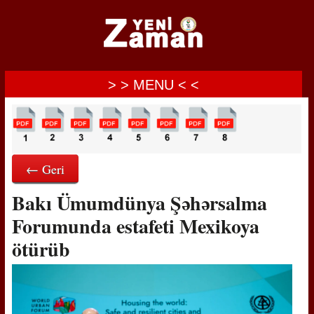
> > MENU < <
← Geri
Bakı Ümumdünya Şəhərsalma
Forumunda estafeti Mexikoya
ötürüb