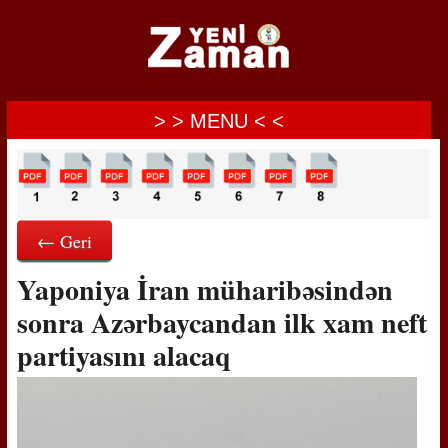
> > MENU < <
← Geri
Yaponiya İran müharibəsindən
sonra Azərbaycandan ilk xam neft
partiyasını alacaq