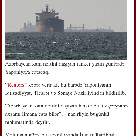
Azərbaycan xam neftini daşıyan tanker yaxın günlərdə
Yaponiyaya çatacaq.
“
Reuters
“ xəbər verir ki, bu barədə Yaponiyanın
İqtisadiyyat, Ticarət və Sənaye Nazirliyindən bildirilib.
“Azərbaycan xam neftini daşıyan tanker ən tez çərşənbə
axşamı limana çata bilər”, - nazirliyin bugünkü
məlumatında deyilir.
Məlumata görə, bu, fevral ayında İran müharibəsi