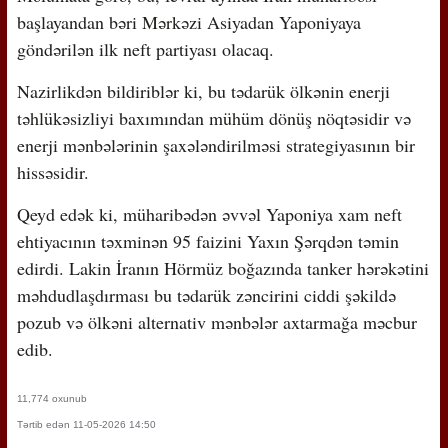
başlayandan bəri Mərkəzi Asiyadan Yaponiyaya
göndərilən ilk neft partiyası olacaq.
Nazirlikdən bildiriblər ki, bu tədarük ölkənin enerji
təhlükəsizliyi baxımından mühüm dönüş nöqtəsidir və
enerji mənbələrinin şaxələndirilməsi strategiyasının bir
hissəsidir.
Qeyd edək ki, müharibədən əvvəl Yaponiya xam neft
ehtiyacının təxminən 95 faizini Yaxın Şərqdən təmin
edirdi. Lakin İranın Hörmüz boğazında tanker hərəkətini
məhdudlaşdırması bu tədarük zəncirini ciddi şəkildə
pozub və ölkəni alternativ mənbələr axtarmağa məcbur
edib.
11,774 oxunub
Tərtib edən 11-05-2026 14:50