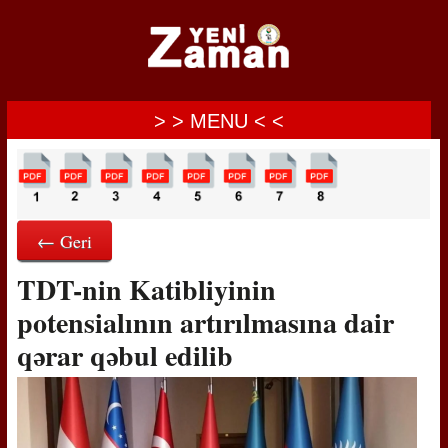
> > MENU < <
← Geri
TDT-nin Katibliyinin
potensialının artırılmasına dair
qərar qəbul edilib