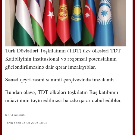
Türk Dövlətləri Təşkilatının (TDT) üzv ölkələri TDT
Katibliyinin institusional və rəqəmsal potensialının
gücləndirilməsinə dair qərar imzalayıblar.
Sənəd qeyri-rəsmi sammit çərçivəsində imzalanıb.
Bundan əlavə, TDT ölkələri təşkilatın Baş katibinin
müavininin təyin edilməsi barədə qərar qəbul ediblər.
6,834 oxunub
Tərtib edən 15-05-2026 18:03