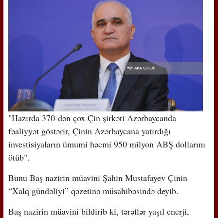
"Hazırda 370-dən çox Çin şirkəti Azərbaycanda
fəaliyyət göstərir, Çinin Azərbaycana yatırdığı
investisiyaların ümumi həcmi 950 milyon ABŞ dollarını
ötüb".
Bunu Baş nazirin müavini Şahin Mustafayev Çinin
“Xalq gündəliyi” qəzetinə müsahibəsində deyib.
Baş nazirin müavini bildirib ki, tərəflər yaşıl enerji,