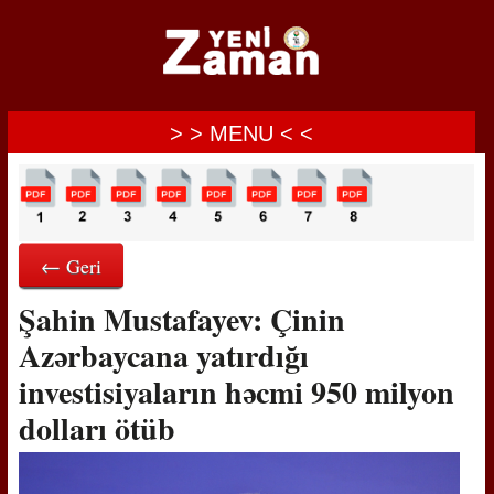
> > MENU < <
← Geri
Şahin Mustafayev: Çinin
Azərbaycana yatırdığı
investisiyaların həcmi 950 milyon
dolları ötüb