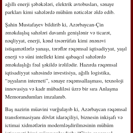
ağıllı enerji şəbəkələri, elektrik avtobusları, sənaye
parkları kimi sahələrdə mühüm nəticələr əldə edib.
Şahin Mustafayev bildirib ki, Azərbaycan-Çin
əməkdaşlıq sahələri davamlı genişlənir və ticarət,
nəqliyyat, enerji, kənd təsərrüfatı kimi ənənəvi
istiqamətlərlə yanaşı, tərəflər rəqəmsal iqtisadiyyat, yaşıl
enerji və süni intellekt kimi qabaqcıl sahələrdə
əməkdaşlığı fəal şəkildə irəlilədir. Hazırda rəqəmsal
iqtisadiyyat sahəsində investisiya, ağıllı logistika,
“əşyaların interneti”, sənaye rəqəmsallaşması, texnoloji
innovasiya və kadr mübadiləsi üzrə bir sıra Anlaşma
Memorandumları imzalanıb.
Baş nazirin müavini vurğulayıb ki, Azərbaycan rəqəmsal
transformasiyanı dövlət idarəçiliyi, biznesin inkişafı və
ictimai xidmətlərin modernləşdirilməsinin mühüm
istiqaməti kimi müəyyənləşdirib: “Çinin rəqəmsal