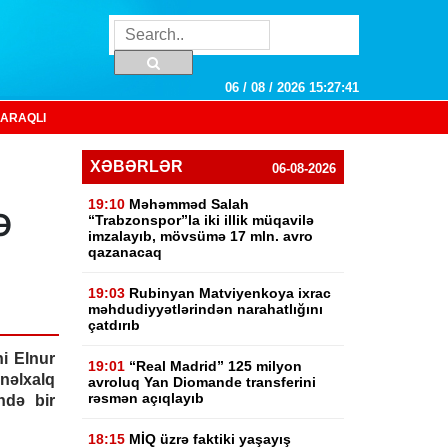
06 / 08 / 2026 15:27:42
ARAQLI
XƏBƏRLƏR
06-08-2026
19:10
Məhəmməd Salah
ə
“Trabzonspor”la iki illik müqavilə
imzalayıb, mövsümə 17 mln. avro
qazanacaq
19:03
Rubinyan Matviyenkoya ixrac
məhdudiyyətlərindən narahatlığını
çatdırıb
ni Elnur
19:01
“Real Madrid” 125 milyon
əlxalq
avroluq Yan Diomande transferini
rəsmən açıqlayıb
ndə bir
18:15
MİQ üzrə faktiki yaşayış