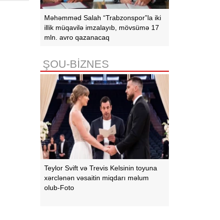
Məhəmməd Salah “Trabzonspor”la iki
illik müqavilə imzalayıb, mövsümə 17
mln. avro qazanacaq
ŞOU-BİZNES
Teylor Svift və Trevis Kelsinin toyuna
xərclənən vəsaitin miqdarı məlum
olub-Foto