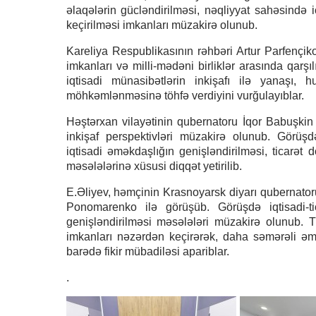
əlaqələrin gücləndirilməsi, nəqliyyat sahəsində i
keçirilməsi imkanları müzakirə olunub.
Kareliya Respublikasının rəhbəri Artur Parfençiko
imkanları və milli-mədəni birliklər arasında qarşıl
iqtisadi münasibətlərin inkişafı ilə yanaşı, 
möhkəmlənməsinə töhfə verdiyini vurğulayıblar.
Həştərxan vilayətinin qubernatoru İqor Babuşkin
inkişaf perspektivləri müzakirə olunub. Görüşdə
iqtisadi əməkdaşlığın genişləndirilməsi, ticarət d
məsələlərinə xüsusi diqqət yetirilib.
E.Əliyev, həmçinin Krasnoyarsk diyarı qubernator
Ponomarenko ilə görüşüb. Görüşdə iqtisadi-tica
genişləndirilməsi məsələləri müzakirə olunub. T
imkanları nəzərdən keçirərək, daha səmərəli əm
barədə fikir mübadiləsi apariblar.
.