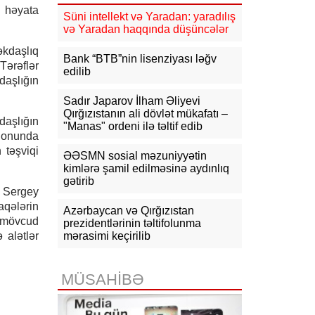
mlrd. manata yaxın vergi daxil olub
n həyata
Süni intellekt və Yaradan: yaradılış
və Yaradan haqqında düşüncələr
16:04
Tramp zəng etdi - Pentaqonda
təcili iclas təyin olundu
əkdaşlıq
Bank “BTB”nin lisenziyası ləğv
Tərəflər
edilib
15:53
Ceyhun Bayramov: Rusiya və
daşlığın
Ukrayna arasındakı hərbi
əməliyyatlar ən qısa zamanda
Sadır Japarov İlham Əliyevi
dayandırılmalıdır
Qırğızıstanın ali dövlət mükafatı –
daşlığın
"Manas" ordeni ilə təltif edib
gionunda
15:41
İranda “Mossad”la əlaqəli 20-
 təşviqi
dən çox şəxsin saxlanıldığı bildirilir
ƏƏSMN sosial məzuniyyətin
kimlərə şamil edilməsinə aydınlıq
15:26
gətirib
Kiyevdə Azərbaycan və
i Sergey
Ukrayna xarici işlər nazirlərinin
görüşü olub
aqələrin
Azərbaycan və Qırğızıstan
n mövcud
prezidentlərinin təltifolunma
15:14
Ceyhun Bayramov Ukraynada
 alətlər
mərasimi keçirilib
Azərbaycan Xalq Cümhuriyyətinin
diplomatik irsinə aid arxiv sənədləri
ilə tanış olub
MÜSAHİBƏ