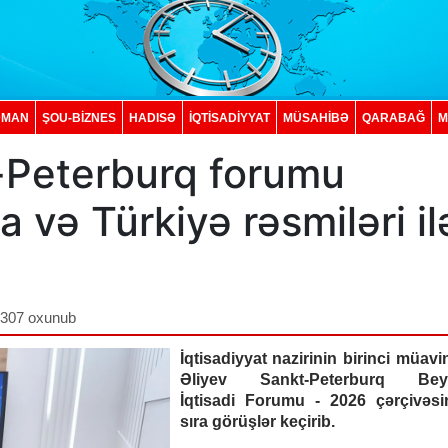
DMAN
ŞOU-BİZNES
HADISƏ
İQTISADIYYAT
MÜSAHİBƏ
QARABAĞ
M
t-Peterburq forumu
 və Türkiyə rəsmiləri il
,307 oxunub
İqtisadiyyat nazirinin birinci müavi
Əliyev Sankt-Peterburq Beyn
İqtisadi Forumu - 2026 çərçivəsi
sıra görüşlər keçirib.