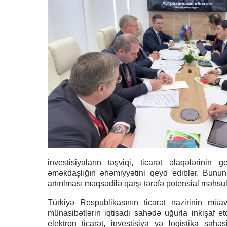
investisiyaların təşviqi, ticarət əlaqələrinin 
əməkdaşlığın əhəmiyyətini qeyd ediblər. Bununl
artırılması məqsədilə qarşı tərəfə potensial məhsul
Türkiyə Respublikasının ticarət nazirinin m
münasibətlərin iqtisadi sahədə uğurla inkişaf et
elektron ticarət, investisiya və logistika sahə