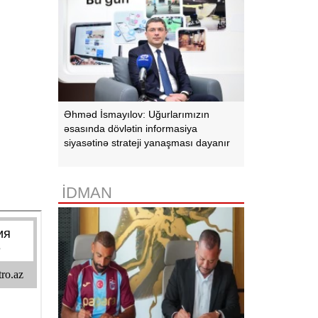
Əhməd İsmayılov: Uğurlarımızın
əsasında dövlətin informasiya
siyasətinə strateji yanaşması dayanır
İDMAN