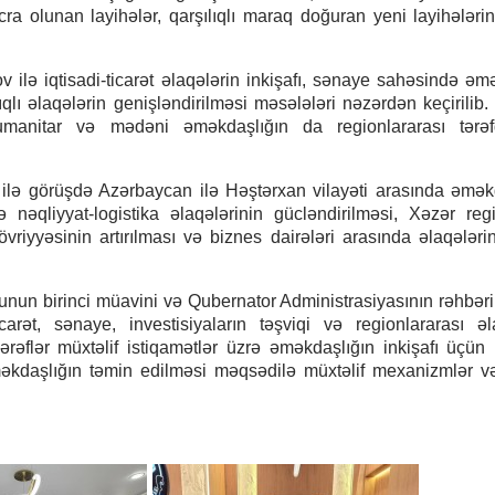
cra olunan layihələr, qarşılıqlı maraq doğuran yeni layihələri
v ilə iqtisadi-ticarət əlaqələrin inkişafı, sənaye sahəsində əm
ıqlı əlaqələrin genişləndirilməsi məsələləri nəzərdən keçirilib. 
humanitar və mədəni əməkdaşlığın da regionlararası tərəf
 ilə görüşdə Azərbaycan ilə Həştərxan vilayəti arasında əmək
 nəqliyyat-logistika əlaqələrinin gücləndirilməsi, Xəzər re
övriyyəsinin artırılması və biznes dairələri arasında əlaqələrin
unun birinci müavini və Qubernator Administrasiyasının rəhbər
rət, sənaye, investisiyaların təşviqi və regionlararası əl
ərəflər müxtəlif istiqamətlər üzrə əməkdaşlığın inkişafı üçü
əkdaşlığın təmin edilməsi məqsədilə müxtəlif mexanizmlər və