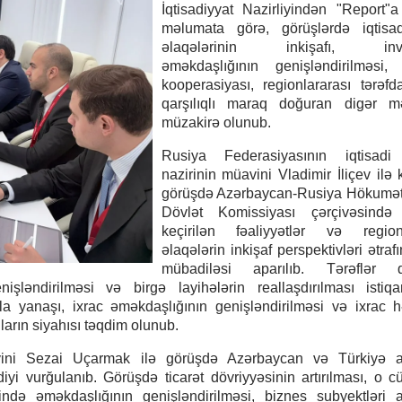
İqtisadiyyat Nazirliyindən "Report"a
məlumata görə, görüşlərdə iqtisadi
əlaqələrinin inkişafı, inves
əməkdaşlığının genişləndirilməsi,
kooperasiyası, regionlararası tərəfd
qarşılıqlı maraq doğuran digər mə
müzakirə olunub.
Rusiya Federasiyasının iqtisadi 
nazirinin müavini Vladimir İliçev ilə 
görüşdə Azərbaycan-Rusiya Hökumətl
Dövlət Komissiyası çərçivəsində
keçirilən fəaliyyətlər və regionl
əlaqələrin inkişaf perspektivləri ətrafı
mübadiləsi aparılıb. Tərəflər qar
genişləndirilməsi və birgə layihələrin reallaşdırılması istiq
a yanaşı, ixrac əməkdaşlığının genişləndirilməsi və ixrac 
ların siyahısı təqdim olunub.
üavini Sezai Uçarmak ilə görüşdə Azərbaycan və Türkiyə a
diyi vurğulanıb. Görüşdə ticarət dövriyyəsinin artırılması, o 
sində əməkdaşlığının genişləndirilməsi, biznes subyektləri 