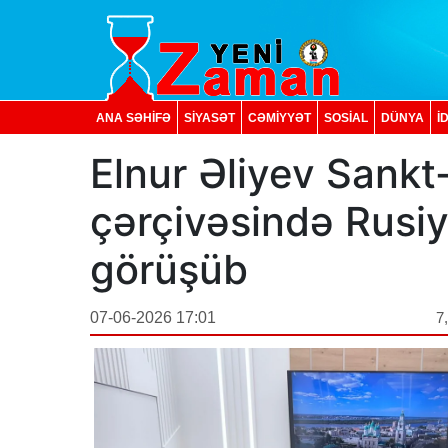
ANA SƏHİFƏ
SİYASƏT
CƏMİYYƏT
SOSIAL
DÜNYA
İ
Elnur Əliyev Sank
çərçivəsində Rusiya
görüşüb
07-06-2026 17:01
7