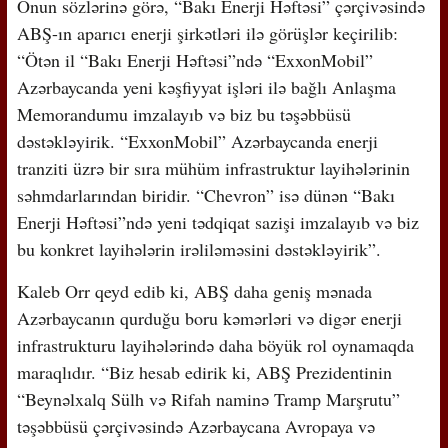
Onun sözlərinə görə, “Bakı Enerji Həftəsi” çərçivəsində
ABŞ-ın aparıcı enerji şirkətləri ilə görüşlər keçirilib:
“Ötən il “Bakı Enerji Həftəsi”ndə “ExxonMobil”
Azərbaycanda yeni kəşfiyyat işləri ilə bağlı Anlaşma
Memorandumu imzalayıb və biz bu təşəbbüsü
dəstəkləyirik. “ExxonMobil” Azərbaycanda enerji
tranziti üzrə bir sıra mühüm infrastruktur layihələrinin
səhmdarlarından biridir. “Chevron” isə dünən “Bakı
Enerji Həftəsi”ndə yeni tədqiqat sazişi imzalayıb və biz
bu konkret layihələrin irəliləməsini dəstəkləyirik”.
Kaleb Orr qeyd edib ki, ABŞ daha geniş mənada
Azərbaycanın qurduğu boru kəmərləri və digər enerji
infrastrukturu layihələrində daha böyük rol oynamaqda
maraqlıdır. “Biz hesab edirik ki, ABŞ Prezidentinin
“Beynəlxalq Sülh və Rifah naminə Tramp Marşrutu”
təşəbbüsü çərçivəsində Azərbaycana Avropaya və