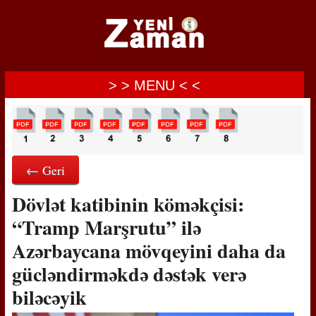
> > MENU < <
← Geri
Dövlət katibinin köməkçisi:
“Tramp Marşrutu” ilə
Azərbaycana mövqeyini daha da
gücləndirməkdə dəstək verə
biləcəyik