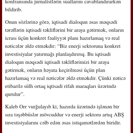
konfransında jurnalistlərin suallarını cavablandırarkən
bildirib.
Onun sözlərinə görə, iqtisadi dialoqun əsas məqsədi
tərəflərin iqtisadi təkliflərini bir araya gətirmək, onların
icrası üçün konkret fəaliyyət planı hazırlamaq və real
nəticələr əldə etməkdir: “Biz enerji sektoruna konkret
investisiyalar yatırmağı planlaşdırırıq. Bu iqtisadi
dialoqun məqsədi iqtisadi təkliflərimizi bir araya
gətirmək, onların həyata keçirilməsi üçün plan
hazırlamaq və real nəticələr əldə etməkdir. Çünki nəticə
etibarilə sülh ortaq iqtisadi rifah maraqları üzərində
qurulur”.
Kaleb Orr vurğulayıb ki, hazırda üzərində işlənən bir
sıra təşəbbüslər mövcuddur və enerji sektoru artıq ABŞ
investisiyalarını cəlb edən əsas istiqamətlərdən biridir.