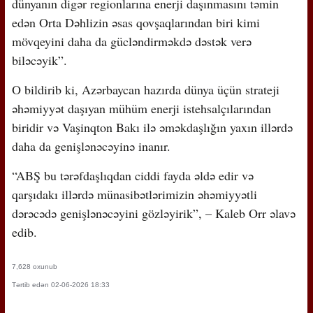
dünyanın digər regionlarına enerji daşınmasını təmin
edən Orta Dəhlizin əsas qovşaqlarından biri kimi
mövqeyini daha da gücləndirməkdə dəstək verə
biləcəyik”.
O bildirib ki, Azərbaycan hazırda dünya üçün strateji
əhəmiyyət daşıyan mühüm enerji istehsalçılarından
biridir və Vaşinqton Bakı ilə əməkdaşlığın yaxın illərdə
daha da genişlənəcəyinə inanır.
“ABŞ bu tərəfdaşlıqdan ciddi fayda əldə edir və
qarşıdakı illərdə münasibətlərimizin əhəmiyyətli
dərəcədə genişlənəcəyini gözləyirik”, – Kaleb Orr əlavə
edib.
7,628 oxunub
Tərtib edən 02-06-2026 18:33