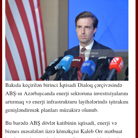
Bakıda keçirilən birinci İqtisadi Dialoq çərçivəsində
ABŞ-ın Azərbaycanda enerji sektoruna investisiyalarını
artırmaq və enerji infrastrukturu layihələrində iştirakını
genişləndirmək planları müzakirə olunub.
Bu barədə ABŞ dövlət katibinin iqtisadi, enerji və
biznes məsələləri üzrə köməkçisi Kaleb Orr mətbuat