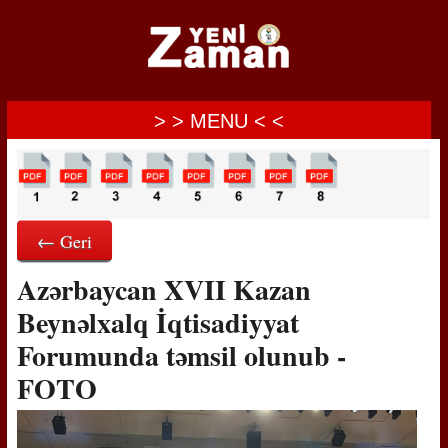
> > MENU < <
← Geri
Azərbaycan XVII Kazan
Beynəlxalq İqtisadiyyat
Forumunda təmsil olunub -
FOTO