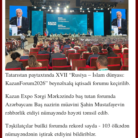
Tatarıstan paytaxtında XVII “Rusiya – İslam dünyası:
KazanForum2026” beynəlxalq iqtisadi forumu keçirilib.
Kazan Expo Sərgi Mərkəzində baş tutan forumda
Azərbaycanı Baş nazirin müavini Şahin Mustafayevin
rəhbərlik etdiyi nümayəndə həyəti təmsil edib.
Təşkilatçılar builki forumda rekord sayda - 103 ölkədən
nümayəndənin iştirak etdiyini bildiriblər.