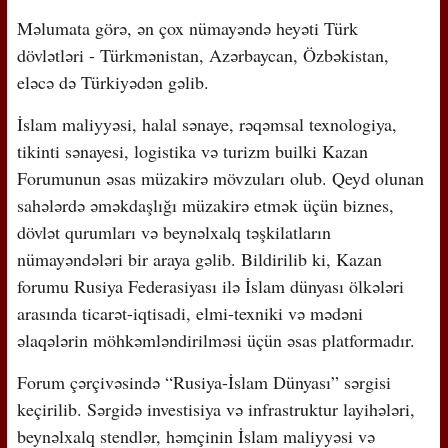
Məlumata görə, ən çox nümayəndə heyəti Türk
dövlətləri - Türkmənistan, Azərbaycan, Özbəkistan,
eləcə də Türkiyədən gəlib.
İslam maliyyəsi, halal sənaye, rəqəmsal texnologiya,
tikinti sənayesi, logistika və turizm builki Kazan
Forumunun əsas müzakirə mövzuları olub. Qeyd olunan
sahələrdə əməkdaşlığı müzakirə etmək üçün biznes,
dövlət qurumları və beynəlxalq təşkilatların
nümayəndələri bir araya gəlib. Bildirilib ki, Kazan
forumu Rusiya Federasiyası ilə İslam dünyası ölkələri
arasında ticarət-iqtisadi, elmi-texniki və mədəni
əlaqələrin möhkəmləndirilməsi üçün əsas platformadır.
Forum çərçivəsində “Rusiya-İslam Dünyası” sərgisi
keçirilib. Sərgidə investisiya və infrastruktur layihələri,
beynəlxalq stendlər, həmçinin İslam maliyyəsi və