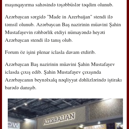
maşınqayırma sahəsində təşəbbüslər təqdim olunub.
Azərbaycan sərgidə "Made in Azerbaijan" stendi ilə
təmsil olunub. Azərbaycan Baş nazirinin müavini Şahin
Mustafayevin rəhbərlik etdiyi nümayəndə heyəti
Azərbaycan stendi ilə tanış olub.
Forum öz işini plenar iclasla davam etdirib.
Azərbaycan Baş nazirinin müavini Şahin Mustafayev
iclasda çıxış edib. Şahin Mustafayev çıxışında
Azərbaycanın beynəlxalq nəqliyyat dəhlizlərində iştirakı
barədə danışıb.