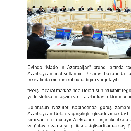
Evində “Made in Azerbaijan” brendi altında tə
Azərbaycan məhsullarının Belarus bazarında tanı
inkişafında mühüm rol oynadığını vurğulayıb.
“Perşı” ticarət mərkəzində Belarusun müxtəlif reg
yerli istehsalın təşviqi və ticarət infrastrukturun
Belarusun Nazirlər Kabinetində görüş zamanı 
Azərbaycan-Belarus qarşılıqlı iqtisadi əməkdaşlığ
kimi vacib rol oynayır. Aleksandr Turçin iki ölkə
vurğulayıb və qarşılıqlı ticarət-iqtisadi əməkdaşlı