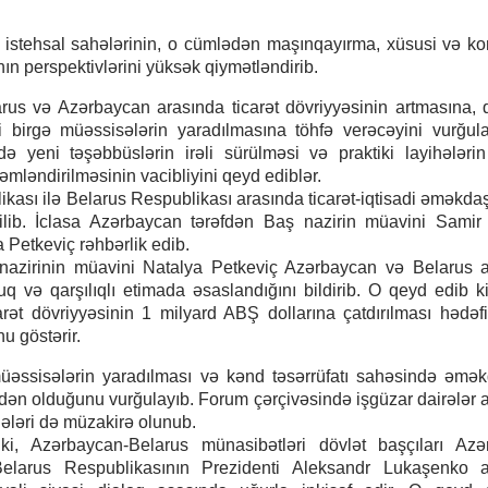
 istehsal sahələrinin, o cümlədən maşınqayırma, xüsusi və 
nın perspektivlərini yüksək qiymətləndirib.
rus və Azərbaycan arasında ticarət dövriyyəsinin artmasına, qa
i birgə müəssisələrin yaradılmasına töhfə verəcəyini vurğul
ə yeni təşəbbüslərin irəli sürülməsi və praktiki layihələri
əmləndirilməsinin vacibliyini qeyd ediblər.
sı ilə Belarus Respublikası arasında ticarət-iqtisadi əməkdaş
ilib. İclasa Azərbaycan tərəfdən Baş nazirin müavini Samir 
 Petkeviç rəhbərlik edib.
azirinin müavini Natalya Petkeviç Azərbaycan və Belarus 
 və qarşılıqlı etimada əsaslandığını bildirib. O qeyd edib ki
carət dövriyyəsinin 1 milyard ABŞ dollarına çatdırılması hədəfi
u göstərir.
üəssisələrin yaradılması və kənd təsərrüfatı sahəsində əmək
rindən olduğunu vurğulayıb. Forum çərçivəsində işgüzar dairələr 
ihələri də müzakirə olunub.
ki, Azərbaycan-Belarus münasibətləri dövlət başçıları Azə
Belarus Respublikasının Prezidenti Aleksandr Lukaşenko a