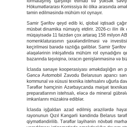
formalaşmış qarşılıqlı etimad və yüksək səviy
Hökumətlərarası Komissiya iki ölkə arasında əmək
təmin edilməsində mühüm rol oynayır.
Samir Şərifov qeyd edib ki, qlobal iqtisadi çağ
müsbət dinamika nümayiş etdirir. 2026-cı ilin ilk d
müqayisədə 11 faizdən çox artaraq 158 milyon ABŞ d
nomenklaturasının şaxələndirilməsi və investis
keçirilməsi barədə razılığa gəliblər. Samir Şərifov
əlaqələrinin inkişafında mühüm rol oynadığını qe
bazarında təşviqinə, ixracın genişlənməsinə və bi
İclasda sənaye kooperasiyası əməkdaşlığın ən pers
Gəncə Avtomobil Zavodu Belarusun aparıcı sənay
kommunal və xüsusi texnika istehsalını uğurla dava
Tərəflər həmçinin Azərbaycanda məişət texnikasını
preparatlarının istehsalı, eləcə də mineral gübrəl
imkanlarını müzakirə ediblər.
İclasda işğaldan azad edilmiş ərazilərdə həya
rayonunun Qızıl Kəngərli kəndində Belarus tərəfin
qiymətləndirilib. Tərəflər layihənin növbəti mərh