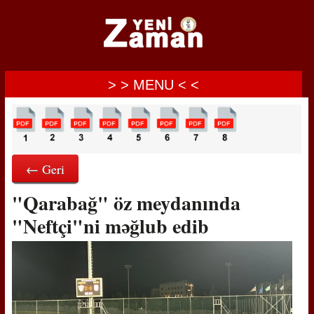
> > MENU < <
← Geri
"Qarabağ" öz meydanında
"Neftçi"ni məğlub edib