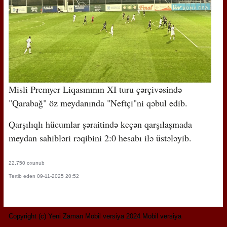
Misli Premyer Liqasınının XI turu çərçivəsində
"Qarabağ" öz meydanında "Neftçi"ni qəbul edib.
Qarşılıqlı hücumlar şəraitində keçən qarşılaşmada
meydan sahibləri rəqibini 2:0 hesabı ilə üstələyib.
22,750 oxunub
Tərtib edən 09-11-2025 20:52
Copyright (c) Yeni Zaman Mobil versiya 2024 Mobil versiya