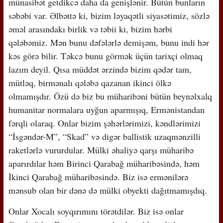
münasibət getdikcə daha da genişlənir. Bütün bunların
səbəbi var. Əlbəttə ki, bizim ləyaqətli siyasətimiz, sözlə
əməl arasındakı birlik və təbii ki, bizim hərbi
qələbəmiz. Mən bunu dəfələrlə demişəm, bunu indi hər
kəs görə bilir. Təkcə bunu görmək üçün tarixçi olmaq
lazım deyil. Qısa müddət ərzində bizim qədər tam,
mütləq, birmənalı qələbə qazanan ikinci ölkə
olmamışdır. Özü də biz bu müharibəni bütün beynəlxalq
humanitar normalara uyğun aparmışıq, Ermənistandan
fərqli olaraq. Onlar bizim şəhərlərimizi, kəndlərimizi
“İsgəndər-M”, “Skad” və digər ballistik uzaqmənzilli
raketlərlə vururdular. Mülki əhaliyə qarşı müharibə
aparırdılar həm Birinci Qarabağ müharibəsində, həm
İkinci Qarabağ müharibəsində. Biz isə ermənilərə
mənsub olan bir dənə də mülki obyekti dağıtmamışdıq.
Onlar Xocalı soyqırımını törətdilər. Biz isə onlar