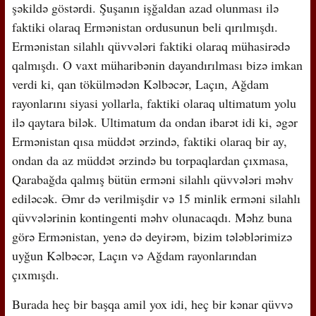
şəkildə göstərdi. Şuşanın işğaldan azad olunması ilə
faktiki olaraq Ermənistan ordusunun beli qırılmışdı.
Ermənistan silahlı qüvvələri faktiki olaraq mühasirədə
qalmışdı. O vaxt müharibənin dayandırılması bizə imkan
verdi ki, qan tökülmədən Kəlbəcər, Laçın, Ağdam
rayonlarını siyasi yollarla, faktiki olaraq ultimatum yolu
ilə qaytara bilək. Ultimatum da ondan ibarət idi ki, əgər
Ermənistan qısa müddət ərzində, faktiki olaraq bir ay,
ondan da az müddət ərzində bu torpaqlardan çıxmasa,
Qarabağda qalmış bütün erməni silahlı qüvvələri məhv
ediləcək. Əmr də verilmişdir və 15 minlik erməni silahlı
qüvvələrinin kontingenti məhv olunacaqdı. Məhz buna
görə Ermənistan, yenə də deyirəm, bizim tələblərimizə
uyğun Kəlbəcər, Laçın və Ağdam rayonlarından
çıxmışdı.
Burada heç bir başqa amil yox idi, heç bir kənar qüvvə