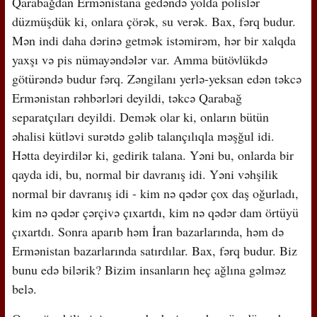
Qarabağdan Ermənistana gedəndə yolda polislər
düzmüşdük ki, onlara çörək, su verək. Bax, fərq budur.
Mən indi daha dərinə getmək istəmirəm, hər bir xalqda
yaxşı və pis nümayəndələr var. Amma bütövlükdə
götürəndə budur fərq. Zəngilanı yerlə-yeksan edən təkcə
Ermənistan rəhbərləri deyildi, təkcə Qarabağ
separatçıları deyildi. Demək olar ki, onların bütün
əhalisi kütləvi surətdə gəlib talançılıqla məşğul idi.
Hətta deyirdilər ki, gedirik talana. Yəni bu, onlarda bir
qayda idi, bu, normal bir davranış idi. Yəni vəhşilik
normal bir davranış idi - kim nə qədər çox daş oğurladı,
kim nə qədər çərçivə çıxartdı, kim nə qədər dam örtüyü
çıxartdı. Sonra aparıb həm İran bazarlarında, həm də
Ermənistan bazarlarında satırdılar. Bax, fərq budur. Biz
bunu edə bilərik? Bizim insanların heç ağlına gəlməz
belə.