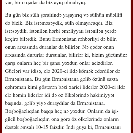
var, bir o qədər də biz ayıq olmalıyıq.
Bu gün biz sülh şəraitində yaşayırıq və sülhün müəllifi
də bizik. Biz istəməsəydik, sülh olmayacaqdı. Biz
istəsəydik, istənilən hərbi əməliyyatı istənilən yerdə
keçirə bilərdik. Bunu Ermənistan rəhbərliyi də bilir,
onun arxasında duranlar da bilirlər. Nə qədər onun
arxasında dururlar dursunlar, bilirlər ki, bizim gücümüzə
qarşı onların heç bir şansı yoxdur, onlar acizdirlər.
Gücləri var idisə, elə 2020-ci ildə kömək edərdilər də
Ermənistana. Bu gün Ermənistana gəlib özünü saxta
qəhrəman kimi göstərən bəzi xarici liderlər 2020-ci ildə
elə həmin liderlər idi də öz ölkələrində hakimiyyət
başında, gəlib yiyə duraydılar da Ermənistana.
Boşboğazlıqdan başqa heç nə yoxdur. Onların da işi-
gücü boşboğazlıqdır, ona görə öz ölkələrində onların
dəstək əmsalı 10-15 faizdir. İndi guya ki, Ermənistanı