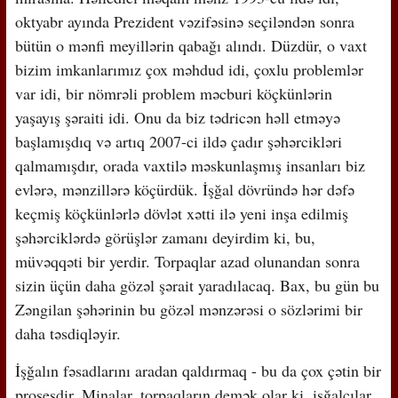
oktyabr ayında Prezident vəzifəsinə seçiləndən sonra
bütün o mənfi meyillərin qabağı alındı. Düzdür, o vaxt
bizim imkanlarımız çox məhdud idi, çoxlu problemlər
var idi, bir nömrəli problem məcburi köçkünlərin
yaşayış şəraiti idi. Onu da biz tədricən həll etməyə
başlamışdıq və artıq 2007-ci ildə çadır şəhərcikləri
qalmamışdır, orada vaxtilə məskunlaşmış insanları biz
evlərə, mənzillərə köçürdük. İşğal dövründə hər dəfə
keçmiş köçkünlərlə dövlət xətti ilə yeni inşa edilmiş
şəhərciklərdə görüşlər zamanı deyirdim ki, bu,
müvəqqəti bir yerdir. Torpaqlar azad olunandan sonra
sizin üçün daha gözəl şərait yaradılacaq. Bax, bu gün bu
Zəngilan şəhərinin bu gözəl mənzərəsi o sözlərimi bir
daha təsdiqləyir.
İşğalın fəsadlarını aradan qaldırmaq - bu da çox çətin bir
prosesdir. Minalar, torpaqların demək olar ki, işğalçılar