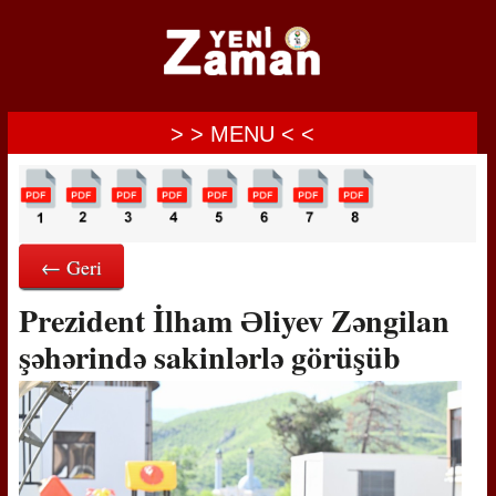
> > MENU < <
← Geri
Prezident İlham Əliyev Zəngilan
şəhərində sakinlərlə görüşüb