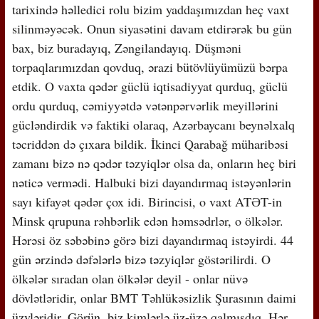
tarixində həlledici rolu bizim yaddaşımızdan heç vaxt
silinməyəcək. Onun siyasətini davam etdirərək bu gün
bax, biz buradayıq, Zəngilandayıq. Düşməni
torpaqlarımızdan qovduq, ərazi bütövlüyümüzü bərpa
etdik. O vaxta qədər güclü iqtisadiyyat qurduq, güclü
ordu qurduq, cəmiyyətdə vətənpərvərlik meyillərini
gücləndirdik və faktiki olaraq, Azərbaycanı beynəlxalq
təcriddən də çıxara bildik. İkinci Qarabağ müharibəsi
zamanı bizə nə qədər təzyiqlər olsa da, onların heç biri
nəticə vermədi. Halbuki bizi dayandırmaq istəyənlərin
sayı kifayət qədər çox idi. Birincisi, o vaxt ATƏT-in
Minsk qrupuna rəhbərlik edən həmsədrlər, o ölkələr.
Hərəsi öz səbəbinə görə bizi dayandırmaq istəyirdi. 44
gün ərzində dəfələrlə bizə təzyiqlər göstərilirdi. O
ölkələr sıradan olan ölkələr deyil - onlar nüvə
dövlətləridir, onlar BMT Təhlükəsizlik Şurasının daimi
üzvləridir. Görün, biz kimlərlə üz-üzə qalmışdıq. Hər