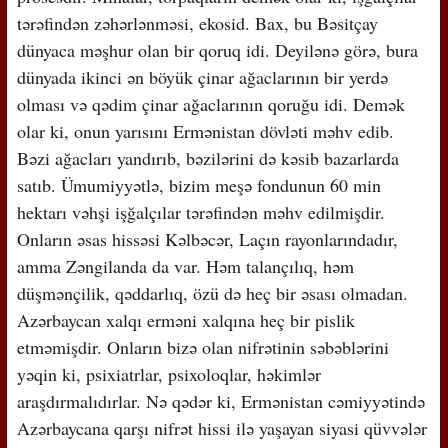
tərəfindən zəhərlənməsi, ekosid. Bax, bu Bəsitçay
dünyaca məşhur olan bir qoruq idi. Deyilənə görə, bura
dünyada ikinci ən böyük çinar ağaclarının bir yerdə
olması və qədim çinar ağaclarının qoruğu idi. Demək
olar ki, onun yarısını Ermənistan dövləti məhv edib.
Bəzi ağacları yandırıb, bəzilərini də kəsib bazarlarda
satıb. Ümumiyyətlə, bizim meşə fondunun 60 min
hektarı vəhşi işğalçılar tərəfindən məhv edilmişdir.
Onların əsas hissəsi Kəlbəcər, Laçın rayonlarındadır,
amma Zəngilanda da var. Həm talançılıq, həm
düşmənçilik, qəddarlıq, özü də heç bir əsası olmadan.
Azərbaycan xalqı erməni xalqına heç bir pislik
etməmişdir. Onların bizə olan nifrətinin səbəblərini
yəqin ki, psixiatrlar, psixoloqlar, həkimlər
araşdırmalıdırlar. Nə qədər ki, Ermənistan cəmiyyətində
Azərbaycana qarşı nifrət hissi ilə yaşayan siyasi qüvvələr