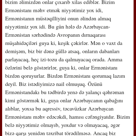
bizim əlimizdən onlar çıxarıb xilas ediblər. Bizim
Ermənistanı məhv etmək niyyətimiz yox idi,
Ermənistanın müstəqilliyini onun əlindən almaq
niyyətimiz yox idi. Bu gün hələ də Azərbaycan-
Ermənistan sərhədində Avropanın dırnaqarası
müşahidəçiləri guya ki, keşik çəkirlər. Mən o vaxt da
demişəm, biz bir dənə güllə atsaq, onların dabanları
parlayacaq, heç izi-tozu da qalmayacaq orada. Amma
özlərini belə göstərirlər, guya ki, onlar Ermənistanı
bizdən qoruyurlar. Bizdən Ermənistanı qorumaq lazım
deyil. Biz istədiyimizə nail olmuşuq. Özünü
Ermənistandakı bu tədbirdə yenə də yalançı qəhrəman
kimi göstərmək ki, guya onlar Azərbaycanın qabağını
alıblar, yoxsa bu aqressiv, təcavüzkar Azərbaycan
Ermənistanı məhv edəcəkdi, hamısı cəfəngiyatdır. Bizim
belə niyyətimiz olmayıb, yoxdur və olmayacaq, əgər
bizə qarşı yenidən təxribat törədilməsə. Ancaq biz