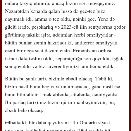
onlara təzyiq etmirdi, ancaq bizim sərt mövqeyimiz.
Nəzarətdən kənarda qalan hissə də gec-tez bizə
qayıtmalı idi, amma o tez oldu, nəinki gec. Yenə də
güclü iradə, peşəkarlıq və 2023-cü ilin sentyabrına qədər
görülmüş taktiki işlər, addımlar, hərbi əməliyyatlar -
bütün bunlar zəmin hazırladı ki, antiterror əməliyyatı
cəmi bir neçə saat davam etsin. Ermənistan ordusu
ikinci dəfə təslim oldu, separatçılığa son qoyuldu, işğala
son qoyuldu və biz suverenliyimizi tam bərpa etdik.
Bütün bu şanlı tarix bizimlə əbədi olacaq. Təbii ki,
bizim nəsil bunu heç vaxt unutmayacaq, gənc nəsil isə
bunu bilməlidir - məktəblərdə, ailələrdə, cəmiyyətdə.
Bu parlaq tariximiz bizim qürur mənbəyimizdir, bu,
əbədi belə olacaq.
Əlbəttə ki, bir daha qayıdıram Ulu Öndərin siyasi
mirasına. Həlledici məqam məhz 1993-cü ildə idi,