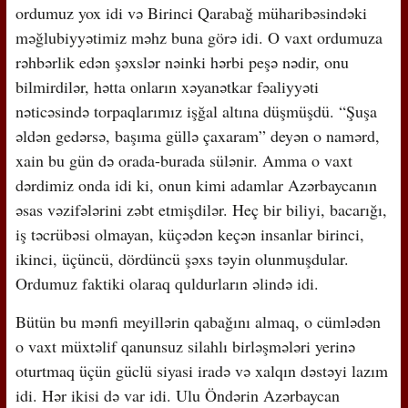
ordumuz yox idi və Birinci Qarabağ müharibəsindəki
məğlubiyyətimiz məhz buna görə idi. O vaxt ordumuza
rəhbərlik edən şəxslər nəinki hərbi peşə nədir, onu
bilmirdilər, hətta onların xəyanətkar fəaliyyəti
nəticəsində torpaqlarımız işğal altına düşmüşdü. “Şuşa
əldən gedərsə, başıma güllə çaxaram” deyən o namərd,
xain bu gün də orada-burada sülənir. Amma o vaxt
dərdimiz onda idi ki, onun kimi adamlar Azərbaycanın
əsas vəzifələrini zəbt etmişdilər. Heç bir biliyi, bacarığı,
iş təcrübəsi olmayan, küçədən keçən insanlar birinci,
ikinci, üçüncü, dördüncü şəxs təyin olunmuşdular.
Ordumuz faktiki olaraq quldurların əlində idi.
Bütün bu mənfi meyillərin qabağını almaq, o cümlədən
o vaxt müxtəlif qanunsuz silahlı birləşmələri yerinə
oturtmaq üçün güclü siyasi iradə və xalqın dəstəyi lazım
idi. Hər ikisi də var idi. Ulu Öndərin Azərbaycan