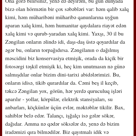
Ona görə bilirsiniz, yenə də deyirəm, bu gün dünyada
bizə olan hörmətin bir çox səbəbləri var: həm qalib xalq
kimi, həm müharibəni müharibə qanunlarına uyğun
aparan xalq kimi, həm humanitar qaydalara riayət edən
xalq kimi və qurub-yaradan xalq kimi. Yaxşı, 30 il bu
Zəngilan onların əlində idi, daşı-daş üstə qoyardılar da
əgər bu, onların torpağıdırsa. Zəngilanın o dağılmış
məscidini biz konservasiya etmişik, orada da kiçik bir
fotosərgi təşkil etmişik ki, heç kim unutmasın nə günə
salmışdılar onlar bizim dini-tarixi abidələrimizi. Bu,
onların idisə, tikib qurardılar da. Cəmi beş il keçib,
təkcə Zəngilan yox, görün, hər yerdə quruculuq işləri
aparılır - yollar, körpülər, elektrik stansiyaları, su
anbarları, köçkünlər üçün evlər, məktəblər tikilir. Bax,
sahiblər belə edər. Talançı, işğalçı isə gələr sökər,
dağıdar. Amma nə qədər söksələr də, yenə də bizim
iradəmizi qıra bilmədilər. Biz qayıtmalı idik və