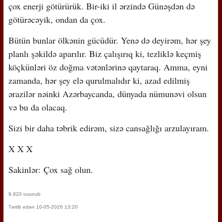
çox enerji götürürük. Bir-iki il ərzində Günəşdən də
götürəcəyik, ondan da çox.
Bütün bunlar ölkənin gücüdür. Yenə də deyirəm, hər şey
planlı şəkildə aparılır. Biz çalışırıq ki, tezliklə keçmiş
köçkünləri öz doğma vətənlərinə qaytaraq. Amma, eyni
zamanda, hər şey elə qurulmalıdır ki, azad edilmiş
ərazilər nəinki Azərbaycanda, dünyada nümunəvi olsun
və bu da olacaq.
Sizi bir daha təbrik edirəm, sizə cansağlığı arzulayıram.
X X X
Sakinlər:
Çox sağ olun.
9,920 oxunub
Tərtib edən 10-05-2026 13:20