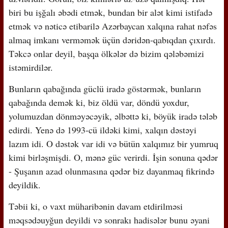
biri bu işğalı əbədi etmək, bundan bir alət kimi istifadə
etmək və nəticə etibarilə Azərbaycan xalqına rahat nəfəs
almaq imkanı verməmək üçün dəridən-qabıqdan çıxırdı.
Təkcə onlar deyil, başqa ölkələr də bizim qələbəmizi
istəmirdilər.
Bunların qabağında güclü iradə göstərmək, bunların
qabağında demək ki, biz öldü var, döndü yoxdur,
yolumuzdan dönməyəcəyik, əlbəttə ki, böyük iradə tələb
edirdi. Yenə də 1993-cü ildəki kimi, xalqın dəstəyi
lazım idi. O dəstək var idi və bütün xalqımız bir yumruq
kimi birləşmişdi. O, mənə güc verirdi. İşin sonuna qədər
- Şuşanın azad olunmasına qədər biz dayanmaq fikrində
deyildik.
Təbii ki, o vaxt müharibənin davam etdirilməsi
məqsədəuyğun deyildi və sonrakı hadisələr bunu əyani