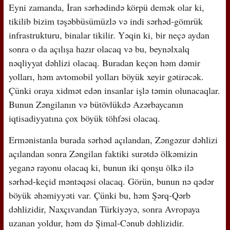
Eyni zamanda, İran sərhədində körpü demək olar ki,
tikilib bizim təşəbbüsümüzlə və indi sərhəd-gömrük
infrastrukturu, binalar tikilir. Yəqin ki, bir neçə aydan
sonra o da açılışa hazır olacaq və bu, beynəlxalq
nəqliyyat dəhlizi olacaq. Buradan keçən həm dəmir
yolları, həm avtomobil yolları böyük xeyir gətirəcək.
Çünki oraya xidmət edən insanlar işlə təmin olunacaqlar.
Bunun Zəngilanın və bütövlükdə Azərbaycanın
iqtisadiyyatına çox böyük töhfəsi olacaq.
Ermənistanla burada sərhəd açılandan, Zəngəzur dəhlizi
açılandan sonra Zəngilan faktiki surətdə ölkəmizin
yeganə rayonu olacaq ki, bunun iki qonşu ölkə ilə
sərhəd-keçid məntəqəsi olacaq. Görün, bunun nə qədər
böyük əhəmiyyəti var. Çünki bu, həm Şərq-Qərb
dəhlizidir, Naxçıvandan Türkiyəyə, sonra Avropaya
uzanan yoldur, həm də Şimal-Cənub dəhlizidir.