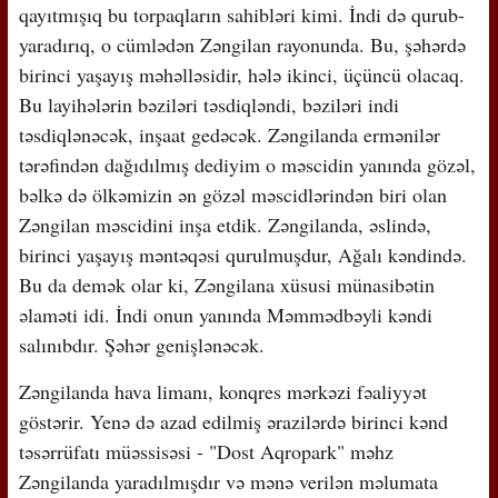
qayıtmışıq bu torpaqların sahibləri kimi. İndi də qurub-
yaradırıq, o cümlədən Zəngilan rayonunda. Bu, şəhərdə
birinci yaşayış məhəlləsidir, hələ ikinci, üçüncü olacaq.
Bu layihələrin bəziləri təsdiqləndi, bəziləri indi
təsdiqlənəcək, inşaat gedəcək. Zəngilanda ermənilər
tərəfindən dağıdılmış dediyim o məscidin yanında gözəl,
bəlkə də ölkəmizin ən gözəl məscidlərindən biri olan
Zəngilan məscidini inşa etdik. Zəngilanda, əslində,
birinci yaşayış məntəqəsi qurulmuşdur, Ağalı kəndində.
Bu da demək olar ki, Zəngilana xüsusi münasibətin
əlaməti idi. İndi onun yanında Məmmədbəyli kəndi
salınıbdır. Şəhər genişlənəcək.
Zəngilanda hava limanı, konqres mərkəzi fəaliyyət
göstərir. Yenə də azad edilmiş ərazilərdə birinci kənd
təsərrüfatı müəssisəsi - "Dost Aqropark" məhz
Zəngilanda yaradılmışdır və mənə verilən məlumata