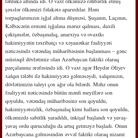
təhlükə altında idi. O vaxt ölkəmizə rəhbərlik etmiş
şəxslər ölkəmizi fəlakətə aparırdılar. Həm
torpaqlarımızın işğal altına düşməsi, Şuşanın, Laçının,
Kəlbəcərin erməni işğalına məruz qalması, daxili
çəkişmələr, özbaşınalıq, anarxiya və ovaxtkı
hakimiyyətin təxribatçı və xəyanətkar fəaliyyəti
nəticəsində vətəndaş müharibəsinin başlanması – gənc
müstəqil dövlətimiz olan Azərbaycan faktiki olaraq
parçalanma ərəfəsində idi. O vaxt əgər Heydər Əliyev
xalqın tələbi ilə hakimiyyətə gəlməsəydi, xalqımızın,
dövlətimizin taleyi çox ağır ola bilərdi. Məhz onun
fəaliyyəti nəticəsində bütün mənfi meyillərə son
qoyuldu, vətəndaş müharibəsinə son qoyuldu,
hakimiyyətsizlik, özbaşınalıq kimi hallara son qoyuldu,
ölkəmizdə sabitlik yaradıldı, inkişaf başlandı və yavaş-
yavaş ordu quruculuğu da artıq getməyə başladı. Onun
Azərbaycana gəlməsindən əvvəl faktiki olaraq nizami