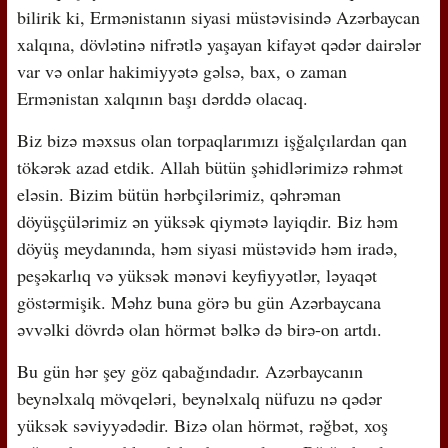
bilirik ki, Ermənistanın siyasi müstəvisində Azərbaycan
xalqına, dövlətinə nifrətlə yaşayan kifayət qədər dairələr
var və onlar hakimiyyətə gəlsə, bax, o zaman
Ermənistan xalqının başı dərddə olacaq.
Biz bizə məxsus olan torpaqlarımızı işğalçılardan qan
tökərək azad etdik. Allah bütün şəhidlərimizə rəhmət
eləsin. Bizim bütün hərbçilərimiz, qəhrəman
döyüşçülərimiz ən yüksək qiymətə layiqdir. Biz həm
döyüş meydanında, həm siyasi müstəvidə həm iradə,
peşəkarlıq və yüksək mənəvi keyfiyyətlər, ləyaqət
göstərmişik. Məhz buna görə bu gün Azərbaycana
əvvəlki dövrdə olan hörmət bəlkə də birə-on artdı.
Bu gün hər şey göz qabağındadır. Azərbaycanın
beynəlxalq mövqeləri, beynəlxalq nüfuzu nə qədər
yüksək səviyyədədir. Bizə olan hörmət, rəğbət, xoş