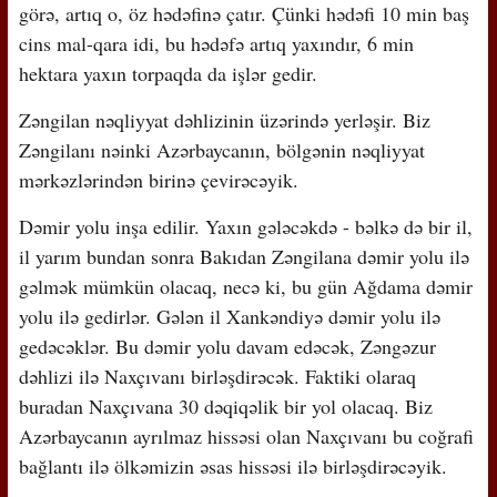
görə, artıq o, öz hədəfinə çatır. Çünki hədəfi 10 min baş
cins mal-qara idi, bu hədəfə artıq yaxındır, 6 min
hektara yaxın torpaqda da işlər gedir.
Zəngilan nəqliyyat dəhlizinin üzərində yerləşir. Biz
Zəngilanı nəinki Azərbaycanın, bölgənin nəqliyyat
mərkəzlərindən birinə çevirəcəyik.
Dəmir yolu inşa edilir. Yaxın gələcəkdə - bəlkə də bir il,
il yarım bundan sonra Bakıdan Zəngilana dəmir yolu ilə
gəlmək mümkün olacaq, necə ki, bu gün Ağdama dəmir
yolu ilə gedirlər. Gələn il Xankəndiyə dəmir yolu ilə
gedəcəklər. Bu dəmir yolu davam edəcək, Zəngəzur
dəhlizi ilə Naxçıvanı birləşdirəcək. Faktiki olaraq
buradan Naxçıvana 30 dəqiqəlik bir yol olacaq. Biz
Azərbaycanın ayrılmaz hissəsi olan Naxçıvanı bu coğrafi
bağlantı ilə ölkəmizin əsas hissəsi ilə birləşdirəcəyik.