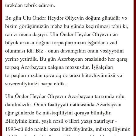
ürəkdən təbrik edirəm.
Bu gün Ulu Öndər Heydər Əliyevin doğum günüdür və
bizim görüşümüzün məhz bu gündə keçirilməsi təbii ki,
rəmzi məna daşıyır. Ulu Öndər Heydər Əliyevin ən
böyük arzusu doğma torpaqlarımızın işğaldan azad
olunması idi. Biz - onun davamçıları onun vəsiyyətini
yerinə yetirdik. Bu gün Azərbaycan ərazisində hər qarış
torpaq Azərbaycan xalqına məxsusdur. İşğalçıları
torpaqlarımızdan qovaraq öz ərazi bütövlüyümüzü və
suverenliyimizi bərpa etdik.
Ulu Öndər Heydər Əliyevin Azərbaycan tarixində rolu
danılmazdır. Onun fəaliyyəti nəticəsində Azərbaycan
ağır günlərdə öz müstəqilliyini qoruya bilmişdir.
Bildiyiniz kimi, yaşlı nəsil o illəri yaxşı xatırlayır -
1993-cü ildə nəinki ərazi bütövlüyümüz, müstəqilliyimiz