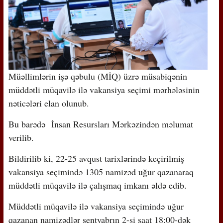
Müəllimlərin işə qəbulu (MİQ) üzrə müsabiqənin
müddətli müqavilə ilə vakansiya seçimi mərhələsinin
nəticələri elan olunub.
Bu barədə İnsan Resursları Mərkəzindən məlumat
verilib.
Bildirilib ki, 22-25 avqust tarixlərində keçirilmiş
vakansiya seçimində 1305 namizəd uğur qazanaraq
müddətli müqavilə ilə çalışmaq imkanı əldə edib.
Müddətli müqavilə ilə vakansiya seçimində uğur
qazanan namizədlər sentyabrın 2-si saat 18:00-dək