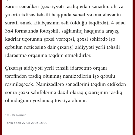
zəruri sənədləri (şəxsiyyəti təsdiq edən sənədin, ali və
ya orta ixtisas təhsili haqqında sənəd və ona əlavənin
surəti, əmək kitabçasının əsli (olduğu təqdirdə), 4 ədəd
3x4 formatında fotoşəkil, sağlamlıq haqqında arayış,
kadrlar uçotunun şəxsi vərəqəsi, şəxsi səhifədə işə
qəbulun nəticəsinə dair çıxarış) aidiyyəti yerli təhsili
idarəetmə orqanına təqdim etməlidirlər.
Çıxarışı aidiyyəti yerli təhsili idarəetmə orqanı
tərəfindən təsdiq olunmuş namizədlərin işə qəbulu
rəsmiləşəcək. Namizədlərə sənədlərini təqdim etdikdən
sonra şəxsi səhifələrinə daxil olaraq çıxarışının təsdiq
olunduğunu yoxlamaq tövsiyə olunur.
19,215 oxunub
Tərtib edən 27-08-2025 15:29