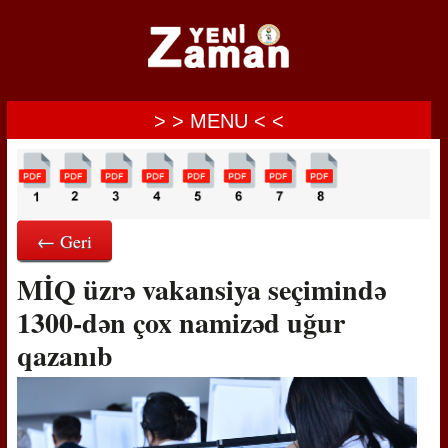
> > MENU < <
← Geri
MİQ üzrə vakansiya seçimində
1300-dən çox namizəd uğur
qazanıb