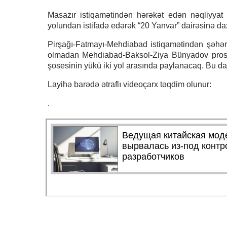
Masazır istiqamətindən hərəkət edən nəqliyyat
yolundan istifadə edərək “20 Yanvar” dairəsinə d
Pirşağı-Fatmayı-Mehdiabad istiqamətindən şəhər
olmadan Mehdiabad-Baksol-Ziya Bünyadov prospek
şosesinin yükü iki yol arasında paylanacaq. Bu da
Layihə barədə ətraflı videoçarx təqdim olunur:
.