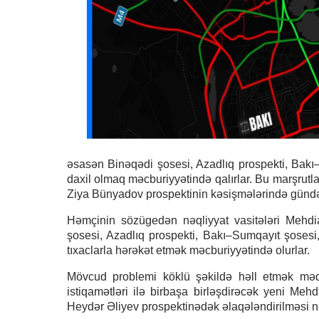
əsasən Binəqədi şosesi, Azadlıq prospekti, Bakı
daxil olmaq məcburiyyətində qalırlar. Bu marşrutla
Ziya Bünyadov prospektinin kəsişmələrində gündəli
Həmçinin sözügedən nəqliyyat vasitələri Mehdi
şosesi, Azadlıq prospekti, Bakı–Sumqayıt şoses
tıxaclarla hərəkət etmək məcburiyyətində olurlar.
Mövcud problemi köklü şəkildə həll etmək məq
istiqamətləri ilə birbaşa birləşdirəcək yeni M
Heydər Əliyev prospektinədək əlaqələndirilməsi nə