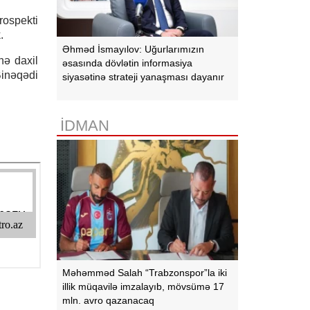
rospekti
.
Əhməd İsmayılov: Uğurlarımızın
nə daxil
əsasında dövlətin informasiya
Binəqədi
siyasətinə strateji yanaşması dayanır
İDMAN
Məhəmməd Salah “Trabzonspor”la iki
illik müqavilə imzalayıb, mövsümə 17
mln. avro qazanacaq