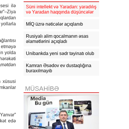
güclənəcək -
XƏBƏRDARLIQ
sesi ilə
Süni intellekt və Yaradan: yaradılış
ar”–Ziya
və Yaradan haqqında düşüncələr
16:10
Jurnalistika ixtisası üzrə
ıqlardan
qabiliyyət imtahanının nəticələri
açıqlanıb
yollarla
MİQ üzrə nəticələr açıqlanıb
15:50
Ədliyyə naziri Lerik rayonunda
Rusiyalı alim qocalmanın əsas
vətəndaşları qəbul edib
ğlantısı
əlamətlərini açıqladı
t etməyə
15:24
Bakının mərkəzində 3
in yolda
Unibankda yeni sədr təyinatı olub
obyektdə və evdə yanğın
hərəkəti
söndürülüb, 2 nəfər tüstüdən
qamətdən
zəhərlənib
Kamran Əsədov ev dustaqlığına
buraxılmayıb
15:02
Ukrayna aqrar sektora yardım
n xüsusi
üçün Aİ-dən 220 milyon avro istəyir
imkanlar
MÜSAHİBƏ
14:50
Türkiyə, Səudiyyə Ərəbistanı
və Pakistan Məkkə Sazişini
imzalayıb: Üzvlərdən birinə hücum
hamısına hücum sayılacaq
 Yanvar”
əkət edə