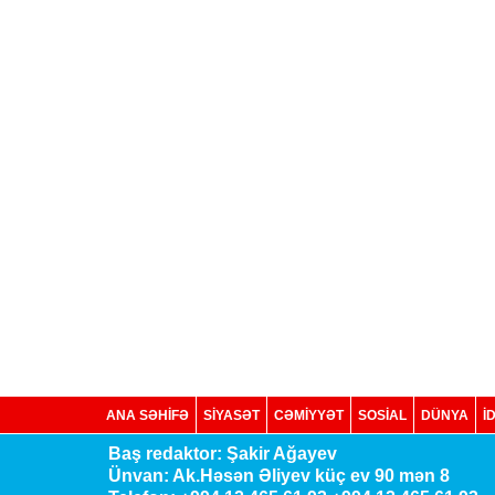
ANA SƏHİFƏ
SİYASƏT
CƏMİYYƏT
SOSIAL
DÜNYA
İ
Baş redaktor: Şakir Ağayev
Ünvan: Ak.Həsən Əliyev küç ev 90 mən 8