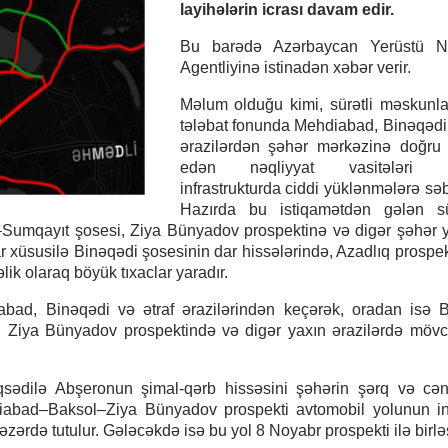
layihələrin icrası davam edir.
Bu barədə Azərbaycan Yerüstü Nə
Agentliyinə istinadən xəbər verir.
Məlum olduğu kimi, sürətli məskunl
tələbat fonunda Mehdiabad, Binəqədi 
ərazilərdən şəhər mərkəzinə doğru 
edən nəqliyyat vasitələri 
infrastrukturda ciddi yüklənmələrə səb
Hazırda bu istiqamətdən gələn sü
–Sumqayıt şosesi, Ziya Bünyadov prospektinə və digər şəhər y
r xüsusilə Binəqədi şosesinin dar hissələrində, Azadlıq prospek
k olaraq böyük tıxaclar yaradır.
abad, Binəqədi və ətraf ərazilərindən keçərək, oradan isə 
i, Ziya Bünyadov prospektində və digər yaxın ərazilərdə möv
sədilə Abşeronun şimal-qərb hissəsini şəhərin şərq və cən
ehdiabad–Baksol–Ziya Bünyadov prospekti avtomobil yolunun i
zərdə tutulur. Gələcəkdə isə bu yol 8 Noyabr prospekti ilə birl