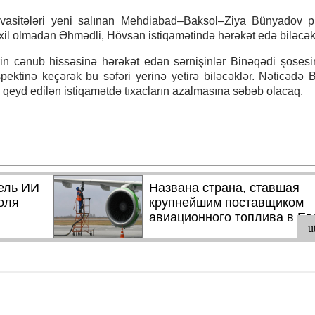
 vasitələri yeni salınan Mehdiabad–Baksol–Ziya Bünyadov p
axil olmadan Əhmədli, Hövsan istiqamətində hərəkət edə biləcək
in cənub hissəsinə hərəkət edən sərnişinlər Binəqədi şosesi
tinə keçərək bu səfəri yerinə yetirə biləcəklər. Nəticədə 
 qeyd edilən istiqamətdə tıxacların azalmasına səbəb olacaq.