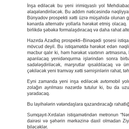
İnşa ediləcək bu yeni irimiqyaslı yol Mehdiab
əlaqələndiriləcək. Bu addım nəticəsində nəqliyy
Bünyadov prospekti xətti üzrə müşahidə olunan günd
kənarda alternativ yollarla hərəkət etmiş olacaq. 
birlikdə şəbəkə formalaşdıracaq və daha rahat alt
Hazırda Azadlıq prospekti–Binəqədi şosesi istiq
mövcud deyil. Bu istiqamətdə hərəkət edən nəqli
məcbur qalır ki, həm hərəkət vaxtının artmasına
aparılacaq yenidənqurma işlərindən sonra birba
sadələşdiriləcək, marşrutlar qısaldılacaq və ü
çəkiləcək yeni tramvay xətti sərnişinlərin rahat, 
Eyni zamanda yeni inşa ediləcək avtomobil yolun
zolağın ayrılması nəzərdə tutulur ki, bu da uzu
yaradacaq.
Bu layihələrin vətəndaşlara qazandıracağı rahatlı
Sumqayıt-Xırdalan istiqamətindən metronun “Nər
dairəsi və şəhərin mərkəzinə daxil olmadan Zi
biləcəklər.