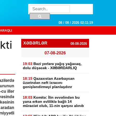
08 / 08 / 2026 02:11:19
ARAQLI
kti
XƏBƏRLƏR
08-08-2026
07-08-2026
19:03
Bəzi yerlərə yağış yağacaq,
dolu düşəcək - XƏBƏRDARLIQ
18:15
Qazaxıstan Azərbaycan
ilərdə
üzərindən neft ixracını
runun
genişləndirməyi planlaşdırır
cu illər
əsində
18:03
Komitə: İlin əvvəlindən bu
yana erkən evliliklə bağlı 14
əsinin
müraciət olub, 11-nin qarşısı alınıb
 aradan
miyyətli