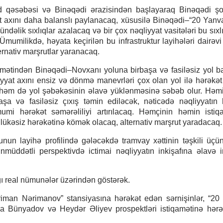
ad qəsəbəsi və Binəqədi ərazisindən başlayaraq Binəqədi şo
at axını daha balanslı paylanacaq, xüsusilə Binəqədi–“20 Yanv
əlik sıxlıqlar azalacaq və bir çox nəqliyyat vasitələri bu sıxl
Ümumilikdə, həyata keçirilən bu infrastruktur layihələri dairəvi 
ernativ marşrutlar yaranacaq.
amətindən Binəqədi–Novxanı yoluna birbaşa və fasiləsiz yol ba
yyat axını ensiz və dönmə manevrləri çox olan yol ilə hərəkə
, həm də yol şəbəkəsinin əlavə yüklənməsinə səbəb olur. Həm
şa və fasiləsiz çıxış təmin ediləcək, nəticədə nəqliyyatın 
mumi hərəkət səmərəliliyi artırılacaq. Həmçinin həmin isti
təhlükəsiz hərəkətinə kömək olacaq, alternativ marşrut yaradacaq.
un layihə profilində gələcəkdə tramvay xəttinin təşkili üçü
nmüddətli perspektivdə ictimai nəqliyyatın inkişafına əlavə 
ğı real nümunələr üzərindən göstərək.
iman Nərimanov” stansiyasına hərəkət edən sərnişinlər, “20
ya Bünyadov və Heydər Əliyev prospektləri istiqamətinə hər