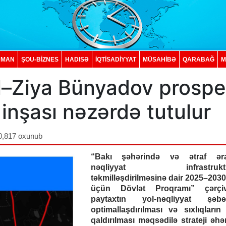
DMAN
ŞOU-BİZNES
HADISƏ
İQTISADIYYAT
MÜSAHİBƏ
QARABAĞ
M
–Ziya Bünyadov prospe
inşası nəzərdə tutulur
0,817 oxunub
“Bakı şəhərində və ətraf əraz
nəqliyyat infrastruktu
təkmilləşdirilməsinə dair 2025–2030-
üçün Dövlət Proqramı” çərçiv
paytaxtın yol-nəqliyyat şəbək
optimallaşdırılması və sıxlıqların
qaldırılması məqsədilə strateji əhə