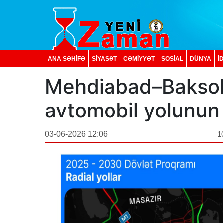
ANA SƏHİFƏ
SİYASƏT
CƏMİYYƏT
SOSIAL
DÜNYA
İ
Mehdiabad–Baksol
avtomobil yolunun 
03-06-2026 12:06
1