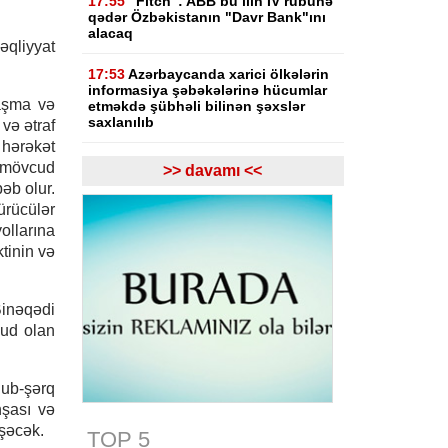
17:55
"Fitch": ABB bu ilin IV rübünə
qədər Özbəkistanın "Davr Bank"ını
alacaq
qliyyat
17:53
Azərbaycanda xarici ölkələrin
informasiya şəbəkələrinə hücumlar
aşma və
etməkdə şübhəli bilinən şəxslər
saxlanılıb
və ətraf
hərəkət
17:23
Bakı və Zəngilanda yaşıllıqlar
mövcud
>> davamı <<
qanunsuz kəsilib, təbiətə 83 840
əb olur.
manatlıq ziyan dəyib
rücülər
ollarına
17:09
Bakıda estetik əməliyyatdan
tinin və
sonra pasiyentin ölüm faktı üzrə
araşdırma başlayıb
Binəqədi
17:03
Lənkəranda təqaüdçüləri
aldadan şəxs saxlanılıb
cud olan
16:39
Səfərbərlik Xidmətinin
rüşvətlə bağlı həbs olunan 3
ub-şərq
əməkdaşının məhkəməsi başlayır
nşası və
əşəcək.
TOP 5
16:26
Bəzi yerlərdə külək