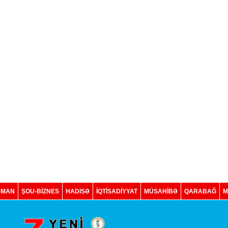
DMAN
ŞOU-BİZNES
HADISƏ
İQTISADIYYAT
MÜSAHİBƏ
QARABAĞ
M