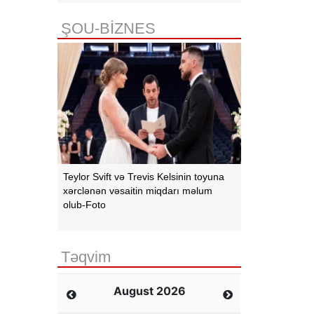
ŞOU-BİZNES
Teylor Svift və Trevis Kelsinin toyuna
xərclənən vəsaitin miqdarı məlum
olub-Foto
Təqvim
August 2026