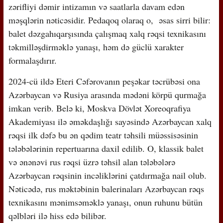
zərifliyi dəmir intizamın və saatlarla davam edən
məşqlərin nəticəsidir. Pedaqoq olaraq o, əsas sirri bilir:
balet dəzgahıqarşısında çalışmaq xalq rəqsi texnikasını
təkmilləşdirməklə yanaşı, həm də güclü xarakter
formalaşdırır.
2024-cü ildə Eteri Cəfərovanın peşəkar təcrübəsi ona
Azərbaycan və Rusiya arasında mədəni körpü qurmağa
imkan verib. Belə ki, Moskva Dövlət Xoreoqrafiya
Akademiyası ilə əməkdaşlığı sayəsində Azərbaycan xalq
rəqsi ilk dəfə bu ən qədim teatr təhsili müəssisəsinin
tələbələrinin repertuarına daxil edilib. O, klassik balet
və ənənəvi rus rəqsi üzrə təhsil alan tələbələrə
Azərbaycan rəqsinin incəliklərini çatdırmağa nail olub.
Nəticədə, rus məktəbinin balerinaları Azərbaycan rəqs
texnikasını mənimsəməklə yanaşı, onun ruhunu bütün
qəlbləri ilə hiss edə bilibər.