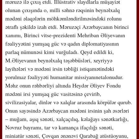
məruzə ilə çıxış etdi. İllüstrativ slaydlarla müşayiət
olunan çıxışında o, milli səhnə rəqsinin beynəlxalq
mədəni əlaqələrin möhkəmləndirilməsindəki rolunu
ətraflı şəkildə izah etdi. Məruzəçi Azərbaycanın birinci
xanımı, Birinci vitse-prezidenti Mehriban Əliyevanın
fəaliyyətini yumşaq güc və qadın diplomatiyasının
parlaq nümunəsi kimi vurğuladı. Qeyd edildi ki,
M.Əliyevanın beynəlxalq təşəbbüsləri, xeyriyyə
layihələri və mədəni irsin təbliği istiqamətindəki
yorulmaz fəaliyyəti humanitar missiyanınetalonudur.
Məhz onun rəhbərliyi altında Heydər Əliyev Fondu
mədəni irsi yumşaq güc vasitəsinə çevirib,
sivilizasiyalar, dinlər və xalqlar arasında körpülər qurub.
Onun sayəsində Azərbaycan mədəni irsinin şah əsərləri
– muğam, aşıq sənəti, xalçaçılıq, kəlağayı sənətkarlığı,
Novruz bayramı, tar və kamança ifaçılığı sənəti,
miniatür sənəti, Çovqan ənənəvi Qarabağ atüstüoyunu,