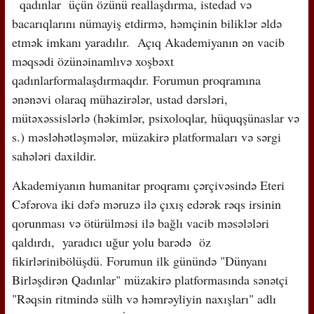
qadınlar üçün özünü reallaşdırma, istedad və
bacarıqlarını nümayiş etdirmə, həmçinin biliklər əldə
etmək imkanı yaradılır. Açıq Akademiyanın ən vacib
məqsədi özünəinamlıvə xoşbəxt
qadınlarformalaşdırmaqdır. Forumun proqramına
ənənəvi olaraq mühazirələr, ustad dərsləri,
mütəxəssislərlə (həkimlər, psixoloqlar, hüquqşünaslar və
s.) məsləhətləşmələr, müzakirə platformaları və sərgi
sahələri daxildir.
Akademiyanın humanitar proqramı çərçivəsində Eteri
Cəfərova iki dəfə məruzə ilə çıxış edərək rəqs irsinin
qorunması və ötürülməsi ilə bağlı vacib məsələləri
qaldırdı, yaradıcı uğur yolu barədə öz
fikirlərinibölüşdü. Forumun ilk günündə "Dünyanı
Birləşdirən Qadınlar" müzakirə platformasında sənətçi
"Rəqsin ritmində sülh və həmrəyliyin naxışları" adlı