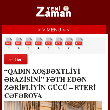
> > MENU < <
← Geri
“QADIN XOŞBƏXTLİYİ
ƏRAZİSİNİ” FƏTH EDƏN
ZƏRİFLİYİN GÜCÜ – ETERİ
CƏFƏROVA