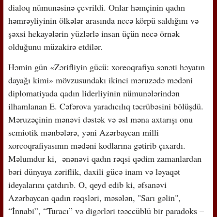
dialoq nümunəsinə çevrildi. Onlar həmçinin qadın
həmrəyliyinin ölkələr arasında necə körpü saldığını və
şəxsi hekayələrin yüzlərlə insan üçün necə örnək
olduğunu müzakirə etdilər.
Həmin gün «Zərifliyin gücü: xoreoqrafiya sənəti həyatın
dayağı kimi» mövzusundakı ikinci məruzədə mədəni
diplomatiyada qadın liderliyinin nümunələrindən
ilhamlanan E. Cəfərova yaradıcılıq təcrübəsini bölüşdü.
Məruzəçinin mənəvi dəstək və əsl məna axtarışı onu
semiotik mənbələrə, yəni Azərbaycan milli
xoreoqrafiyasının mədəni kodlarına gətirib çıxardı.
Məlumdur ki, ənənəvi qadın rəqsi qədim zamanlardan
bəri dünyaya zəriflik, daxili gücə inam və ləyaqət
ideyalarını çatdırıb. O, qeyd edib ki, əfsanəvi
Azərbaycan qadın rəqsləri, məsələn, "Sarı gəlin",
“İnnabi”, “Turacı” və digərləri təəccüblü bir paradoks –