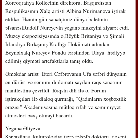
Xoreoqrafiya Kollecinin direktoru, Başqırdıstan
Respulikasının Xalq artisti Albina Nurimanova iştirak
etdilər. Həmin gün sənətçimiz dünya baletinin
əfsanəsiRudolf Nureyevin yeganə muzeyini ziyarət etdi.
Muzey ekspozisiyasında o,Böyük Britaniya və Şimali
İrlandiya Birləşmiş Krallığı Höküməti adından
Beynəlxalq Nureyev Fondu tərəfindən Ufaya hədiyyə
edilmiş qiyməti artefaktlarla tanış oldu.
Əməkdar artist Eteri Cəfərovanın Ufa səfəri dünyanın
ən dürüst və səmimi diplomatı sayılan rəqs sənətinin
manifestinə çevrildi. Rəqsin dili ilə o, Forum
iştirakçıları ilə dialoq qurmağı, "Qadınların xoşbəxtlik
ərazisi" Akademiyasına mütləq rifah və səmimiyyət
atmosferi bəxş etməyi bacardı.
Yeganə Əliyeva
Sənətşünas, kulturologiya üzrə fəlsəfə doktoru, dosent,