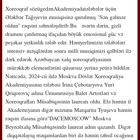
Xoreoqraf sözügedənAkademiyadatələbələr üçün
Ələkbər Tağıyevin musiqisinə qurulmuş "Sən gəlməz
oldun" rəqsini səhnələşdirib.Bu əsərin dərin, gizli
dramını çatdırmaq ifaçıdan böyük emosional güc və
peşəkar yetkinlik tələb edir. Həmyerlimizin tələbələri
intensiv məşqlərdən sonra milli musiqimizi qəlbləri ilə
dərk edərək Azərbaycan xalq xoreoqrafiyasının
mürəkkəb elementlərini qüsursuz yerinə yetirə bildilər.
Nəticədə, 2024-cü ildə Moskva Dövlət Xoreoqrafiya
Akademiyasının tələbəsi İrina Çebotaryova Yuri
Qriqoroviç adına Ümumrusiya Balet Artistləri və
Xoreoqrafları Müsabiqəsinin laureatı oldu. Elə həmin il
Akademiyanın digər məzunu Marqarita Tyuşeva həmin
rəqsin ifasına görə"DACEMOSСOW" Moskva
Beynəlxalq Müsabiqəsində laureat adını qazandı. Digər
diqqətəlayiq məqamlardan biri də həmin təhsil ocağının