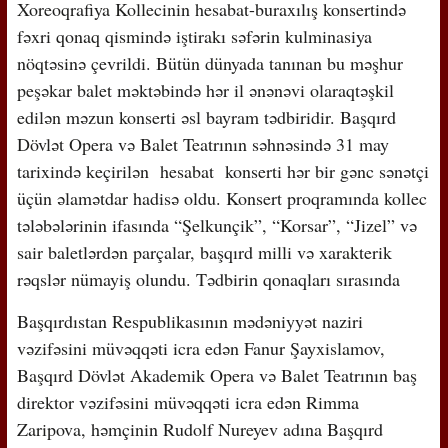
Xoreoqrafiya Kollecinin hesabat-buraxılış konsertində
fəxri qonaq qismində iştirakı səfərin kulminasiya
nöqtəsinə çevrildi. Bütün dünyada tanınan bu məşhur
peşəkar balet məktəbində hər il ənənəvi olaraqtəşkil
edilən məzun konserti əsl bayram tədbiridir. Başqırd
Dövlət Opera və Balet Teatrının səhnəsində 31 may
tarixində keçirilən hesabat konserti hər bir gənc sənətçi
üçün əlamətdar hadisə oldu. Konsert proqramında kollec
tələbələrinin ifasında “Şelkunçik”, “Korsar”, “Jizel” və
sair baletlərdən parçalar, başqırd milli və xarakterik
rəqslər nümayiş olundu. Tədbirin qonaqları sırasında
Başqırdıstan Respublikasının mədəniyyət naziri
vəzifəsini müvəqqəti icra edən Fanur Şayxislamov,
Başqırd Dövlət Akademik Opera və Balet Teatrının baş
direktor vəzifəsini müvəqqəti icra edən Rimma
Zaripova, həmçinin Rudolf Nureyev adına Başqırd