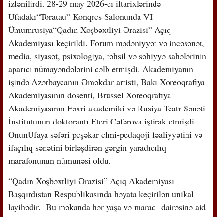
izlənilirdi. 28-29 may 2026-cı iltarixlərində
Ufadakı“Toratau” Konqres Salonunda VI
Ümumrusiya“Qadın Xoşbəxtliyi Ərazisi” Açıq
Akademiyası keçirildi. Forum mədəniyyət və incəsənət,
media, siyasət, psixologiya, təhsil və səhiyyə sahələrinin
aparıcı nümayəndələrini cəlb etmişdi. Akademiyanın
işində Azərbaycanın Əməkdar artisti, Bakı Xoreoqrafiya
Akademiyasının dosenti, Brüssel Xoreoqrafiya
Akademiyasının Fəxri akademiki və Rusiya Teatr Sənəti
İnstitutunun doktorantı Eteri Cəfərova iştirak etmişdi.
OnunUfaya səfəri peşəkar elmi-pedaqoji fəaliyyətini və
ifaçılıq sənətini birləşdirən gərgin yaradıcılıq
marafonunun nümunəsi oldu.
“Qadın Xoşbəxtliyi Ərazisi” Açıq Akademiyası
Başqırdıstan Respublikasında həyata keçirilən unikal
layihədir. Bu məkanda hər yaşa və maraq dairəsinə aid