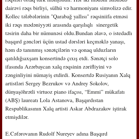
dairəvi rəqs birliyi, sülhü və harmoniyanı simvolizə edir.
Kollec tələbələrinin "Qarabağ yallısı" rəqsiniifa etməsi
iki rəqs mədəniyyəti arasında qarşılıqlı sinergetik
təsirin daha bir nümunəsi oldu.Bundan əlavə, o istedadlı
başqırd gəncləri üçün ustad dərsləri keçməklə yanaşı,
həm də tanınmış sənətçilərin və qonaq ulduzların
qatıldığıaxşam konsertində çıxış etdi. Sənətçi solo
ifasında Azərbaycan xalq rəqsinin zərifliyini və
zənginliyini nümayiş etdirdi. Konsertdə Rusiyanın Xalq
artistləri Sergey Bezrukov və Andrey Sokolov,
dünyaşöhrətli virtuoz piano ifaçısı, “Emmi” mükafatı
(ABŞ) laureatı Lola Astanova, Başqırdıstan
Respublikasının Xalq artisti Askar Abdrazakov iştirak
etmişdilər.
E.Cəfərovanın Rudolf Nureyev adına Başqırd