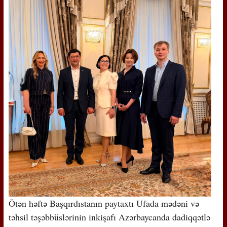
Ötən həftə Başqırdıstanın paytaxtı Ufada mədəni və
təhsil təşəbbüslərinin inkişafı Azərbaycanda dadiqqətlə