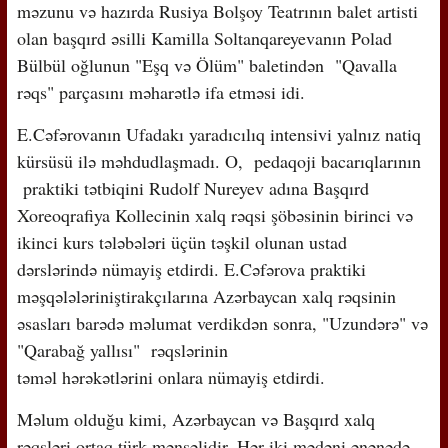
məzunu və hazırda Rusiya Bolşoy Teatrının balet artisti
olan başqırd əsilli Kamilla Soltanqareyevanın Polad
Bülbül oğlunun "Eşq və Ölüm" baletindən "Qavalla
rəqs" parçasını məharətlə ifa etməsi idi.
E.Cəfərovanın Ufadakı yaradıcılıq intensivi yalnız natiq
kürsüsü ilə məhdudlaşmadı. O, pedaqoji bacarıqlarının
praktiki tətbiqini Rudolf Nureyev adına Başqırd
Xoreoqrafiya Kollecinin xalq rəqsi şöbəsinin birinci və
ikinci kurs tələbələri üçün təşkil olunan ustad
dərslərində nümayiş etdirdi. E.Cəfərova praktiki
məşqələləriniştirakçılarına Azərbaycan xalq rəqsinin
əsasları barədə məlumat verdikdən sonra, "Uzundərə" və
"Qarabağ yallısı" rəqslərinin
təməl hərəkətlərini onlara nümayiş etdirdi.
Məlum olduğu kimi, Azərbaycan və Başqırd xalq
rəqsləri ortaq türk mənşəlidir. Hər iki mədəni ənənədə