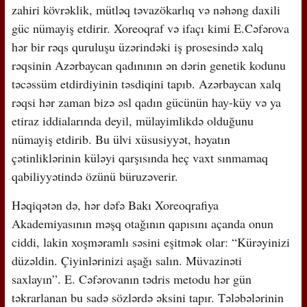
zahiri kövrəklik, mütləq təvazökarlıq və nəhəng daxili
güc nümayiş etdirir. Xoreoqraf və ifaçı kimi E.Cəfərova
hər bir rəqs quruluşu üzərindəki iş prosesində xalq
rəqsinin Azərbaycan qadınının ən dərin genetik kodunu
təcəssüm etdirdiyinin təsdiqini tapıb. Azərbaycan xalq
rəqsi hər zaman bizə əsl qadın gücünün hay-küy və ya
etiraz iddialarında deyil, mülayimlikdə olduğunu
nümayiş etdirib. Bu ülvi xüsusiyyət, həyatın
çətinliklərinin küləyi qarşısında heç vaxt sınmamaq
qabiliyyətində özünü büruzəverir.
Həqiqətən də, hər dəfə Bakı Xoreoqrafiya
Akademiyasının məşq otağının qapısını açanda onun
ciddi, lakin xoşməramlı səsini eşitmək olar: “Kürəyinizi
düzəldin. Çiyinlərinizi aşağı salın. Müvazinəti
saxlayın”. E. Cəfərovanın tədris metodu hər gün
təkrarlanan bu sadə sözlərdə əksini tapır. Tələbələrinin