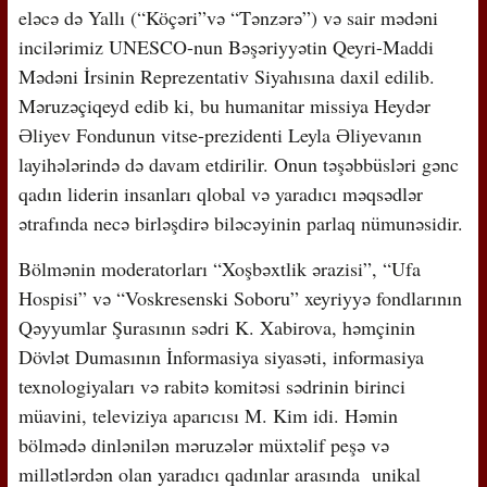
eləcə də Yallı (“Köçəri”və “Tənzərə”) və sair mədəni
incilərimiz UNESCO-nun Bəşəriyyətin Qeyri-Maddi
Mədəni İrsinin Reprezentativ Siyahısına daxil edilib.
Məruzəçiqeyd edib ki, bu humanitar missiya Heydər
Əliyev Fondunun vitse-prezidenti Leyla Əliyevanın
layihələrində də davam etdirilir. Onun təşəbbüsləri gənc
qadın liderin insanları qlobal və yaradıcı məqsədlər
ətrafında necə birləşdirə biləcəyinin parlaq nümunəsidir.
Bölmənin moderatorları “Xoşbəxtlik ərazisi”, “Ufa
Hospisi” və “Voskresenski Soboru” xeyriyyə fondlarının
Qəyyumlar Şurasının sədri K. Xabirova, həmçinin
Dövlət Dumasının İnformasiya siyasəti, informasiya
texnologiyaları və rabitə komitəsi sədrinin birinci
müavini, televiziya aparıcısı M. Kim idi. Həmin
bölmədə dinlənilən məruzələr müxtəlif peşə və
millətlərdən olan yaradıcı qadınlar arasında unikal