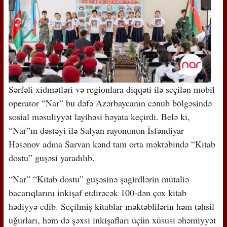
Sərfəli xidmətləri və regionlara diqqəti ilə seçilən mobil
operator “Nar” bu dəfə Azərbaycanın cənub bölgəsində
sosial məsuliyyət layihəsi həyata keçirdi. Belə ki,
“Nar”ın dəstəyi ilə Salyan rayonunun İsfəndiyar
Həsənov adına Sarvan kənd tam orta məktəbində “Kitab
dostu” guşəsi yaradılıb.
“Nar” “Kitab dostu” guşəsinə şagirdlərin mütaliə
bacarıqlarını inkişaf etdirəcək 100-dən çox kitab
hədiyyə edib. Seçilmiş kitablar məktəblilərin həm təhsil
uğurları, həm də şəxsi inkişafları üçün xüsusi əhəmiyyət