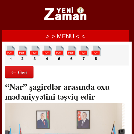
> > MENU < <
← Geri
“Nar” şagirdlər arasında oxu
mədəniyyətini təşviq edir