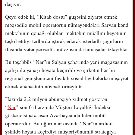
daşıyır.
Qeyd edək ki, “Kitab dostu” guşəsini ziyarət etmək
məqsədilə mobil operatorun nümayəndələri Sarvan kənd
məktəbinin qonağı olublar, məktəbin müəllim heyətinin
təşkil etdiyi tədbirdə iştirak edərək istedadlı şagirlərin
ifasında vətənpərvərlik mövzusunda tamaşalar izləyiblər.
Bu təşəbbüs “Nar”ın Salyan şəhərində yeni mağazasının
açılışı ilə yanaşı həyata keçirilib və şirkətin hər bir
regional genişlənməni faydalı sosial layihələrlə müşayiət
etmək ənənəsinin növbəti örnəyidir.
Hazırda 2,2 milyon abunəçiyə xidmət göstərən
“
Nar
”
son 6 il ərzində Müştəri Loyallığı İndeksi
göstəricisinə əsasən Azərbaycanda lider mobil
operatordur. Bu uğurun arxasında “Nar”ın ardıcıl
şəkildə həyata keçirdiyi müştəriyönümlü strategiya