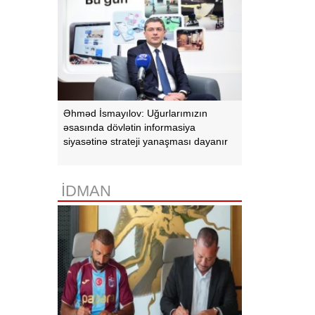
Əhməd İsmayılov: Uğurlarımızın
əsasında dövlətin informasiya
siyasətinə strateji yanaşması dayanır
İDMAN