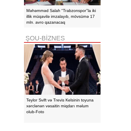
Məhəmməd Salah “Trabzonspor”la iki
illik müqavilə imzalayıb, mövsümə 17
mln. avro qazanacaq
ŞOU-BİZNES
Teylor Svift və Trevis Kelsinin toyuna
xərclənən vəsaitin miqdarı məlum
olub-Foto