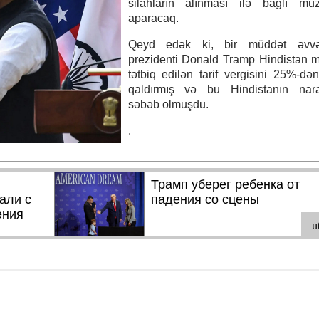
silahların alınması ilə bağlı müza
aparacaq.
Qeyd edək ki, bir müddət əvv
prezidenti Donald Tramp Hindistan m
tətbiq edilən tarif vergisini 25%-d
qaldırmış və bu Hindistanın naraz
səbəb olmuşdu.
.