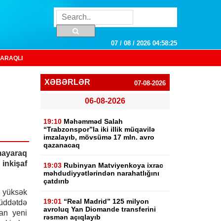
07 / 08 / 2026 04:58:26
ARAQLI
XƏBƏRLƏR
07-08-2026
06-08-2026
19:10
Məhəmməd Salah
“Trabzonspor”la iki illik müqavilə
imzalayıb, mövsümə 17 mln. avro
qazanacaq
mayaraq
nkişaf
19:03
Rubinyan Matviyenkoya ixrac
məhdudiyyətlərindən narahatlığını
çatdırıb
n yüksək
19:01
“Real Madrid” 125 milyon
üddətdə
avroluq Yan Diomande transferini
an yeni
rəsmən açıqlayıb