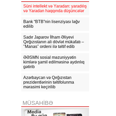
Süni intellekt və Yaradan: yaradılış
16:31
Bu il dövlət büdcəsinə 11,5
və Yaradan haqqında düşüncələr
mlrd. manata yaxın vergi daxil olub
Bank “BTB”nin lisenziyası ləğv
16:04
Tramp zəng etdi - Pentaqonda
edilib
təcili iclas təyin olundu
Sadır Japarov İlham Əliyevi
15:53
Ceyhun Bayramov: Rusiya və
Qırğızıstanın ali dövlət mükafatı –
Ukrayna arasındakı hərbi
"Manas" ordeni ilə təltif edib
əməliyyatlar ən qısa zamanda
dayandırılmalıdır
ƏƏSMN sosial məzuniyyətin
kimlərə şamil edilməsinə aydınlıq
15:41
İranda “Mossad”la əlaqəli 20-
gətirib
dən çox şəxsin saxlanıldığı bildirilir
15:26
Azərbaycan və Qırğızıstan
Kiyevdə Azərbaycan və
Ukrayna xarici işlər nazirlərinin
prezidentlərinin təltifolunma
görüşü olub
mərasimi keçirilib
15:14
Ceyhun Bayramov Ukraynada
Azərbaycan Xalq Cümhuriyyətinin
MÜSAHİBƏ
diplomatik irsinə aid arxiv sənədləri
ilə tanış olub