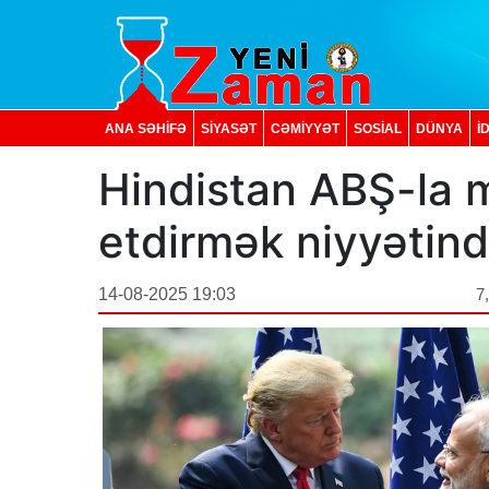
ANA SƏHİFƏ
SİYASƏT
CƏMİYYƏT
SOSIAL
DÜNYA
İ
Hindistan ABŞ-la m
etdirmək niyyətind
14-08-2025 19:03
7