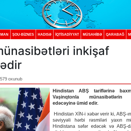
DMAN
ŞOU-BİZNES
HADISƏ
İQTISADIYYAT
MÜSAHİBƏ
QARABAĞ
M
ünasibətləri inkişaf
ədir
,579 oxunub
Hindistan ABŞ tariflərinə bax
Vaşinqtonla münasibətlərin i
edəcəyinə ümid edir.
Hindistan XİN-i xəbər verir ki, ABŞ-ı
səviyyəli hərbi rəsmiləri yaxın m
Hindistana səfər edəcək və ABŞ-d