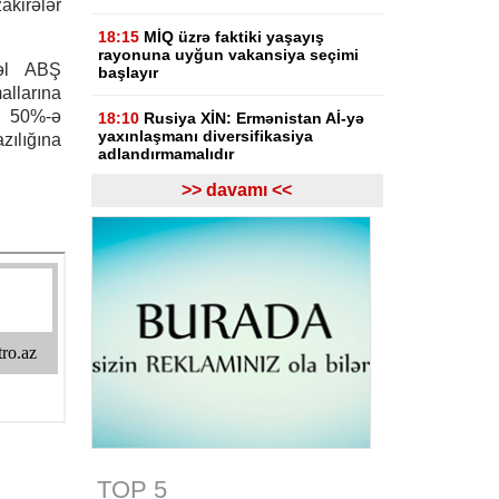
kirələr
18:15
MİQ üzrə faktiki yaşayış
rayonuna uyğun vakansiya seçimi
əl ABŞ
başlayır
allarına
ən 50%-ə
18:10
Rusiya XİN: Ermənistan Aİ-yə
yaxınlaşmanı diversifikasiya
ılığına
adlandırmamalıdır
>> davamı <<
18:03
Rasim İldırımzadə, Zaur
Mirzəzadə və Qoşqar Məmmədovun
apellyasiya şikayəti üzrə məhkəmə
başlayıb
17:12
Gürcüstan Gəlirlər Xidməti
azərbaycanlı sürücülərin gömrükdə
saxlanılması məsələsini araşdırır
17:06
"Europol" miqrantların qeyri-
qanuni daşınmasında şübhəli
bilinən suriyalıları saxlayıb
17:01
Zərdabda maşın dirəyə
çırpılıb, ölən və xəsarət alanlar var -
TOP 5
FOTO