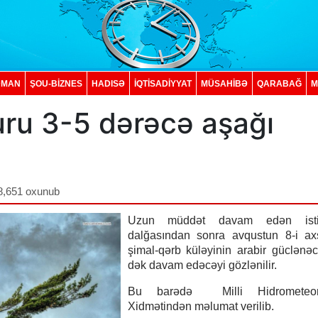
DMAN
ŞOU-BİZNES
HADISƏ
İQTISADIYYAT
MÜSAHİBƏ
QARABAĞ
M
ru 3-5 dərəcə aşağı
8,651 oxunub
Uzun müddət davam edən ist
dalğasından sonra avqustun 8-i a
şimal-qərb küləyinin arabir güclənəc
dək davam edəcəyi gözlənilir.
Bu barədə Milli Hidrometeoro
Xidmətindən məlumat verilib.