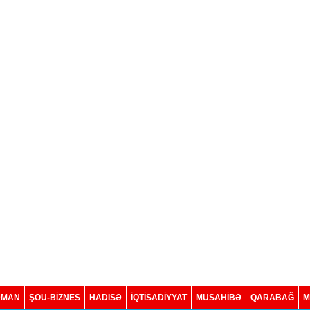
DMAN
ŞOU-BİZNES
HADISƏ
İQTISADIYYAT
MÜSAHİBƏ
QARABAĞ
M