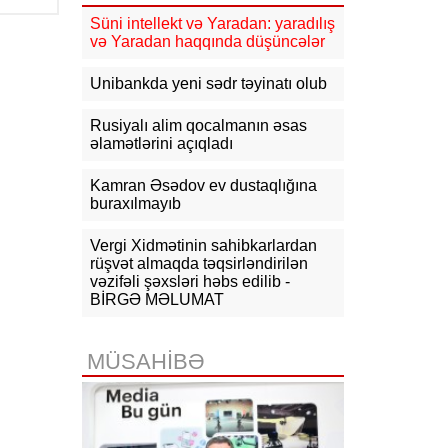
11:17
Rusiyadan Ermənistana
Azərbaycandan keçməklə 15 vaqon
Süni intellekt və Yaradan: yaradılış
buğda, 10 vaqon daş kömür
və Yaradan haqqında düşüncələr
göndərilib
Unibankda yeni sədr təyinatı olub
10:54
KİV: Ukrayna Qazaxıstan
neftini daşıyan tankerləri hədəfə
Rusiyalı alim qocalmanın əsas
almayacaq
əlamətlərini açıqladı
10:44
CNN: ABŞ Baş Qərargah rəisi
İranla müharibədən çıxış yolu axtarır
Kamran Əsədov ev dustaqlığına
buraxılmayıb
10:26
Ermənistanın Baş naziri: Yaxın
vaxtlarda TRIPP layihəsinin praktiki
Vergi Xidmətinin sahibkarlardan
icrasına başlayacağıq
rüşvət almaqda təqsirləndirilən
vəzifəli şəxsləri həbs edilib -
10:15
Paşinyan: Ermənistanla
BİRGƏ MƏLUMAT
Azərbaycan arasında münaqişə
səhifəsi bağlanıb, sülh bərqərar
olub
MÜSAHİBƏ