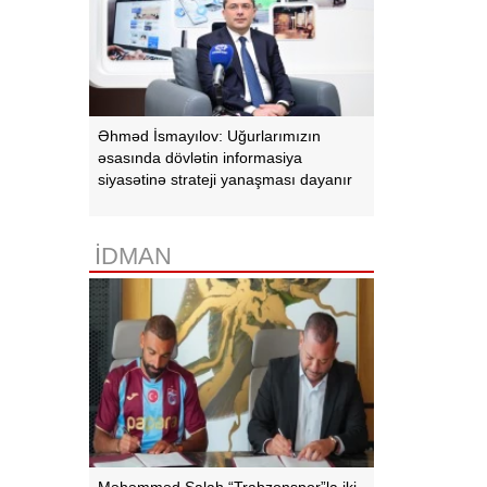
Əhməd İsmayılov: Uğurlarımızın
əsasında dövlətin informasiya
siyasətinə strateji yanaşması dayanır
İDMAN
Məhəmməd Salah “Trabzonspor”la iki