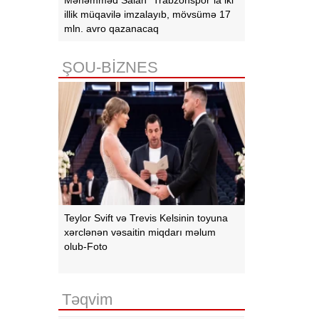
illik müqavilə imzalayıb, mövsümə 17
mln. avro qazanacaq
ŞOU-BİZNES
Teylor Svift və Trevis Kelsinin toyuna
xərclənən vəsaitin miqdarı məlum
olub-Foto
Təqvim