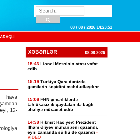
08 / 08 / 2026 14:23:52
ARAQLI
XƏBƏRLƏR
08-08-2026
15:43
Lionel Messinin atası vəfat
edib
15:19
Türkiyə Qara dənizdə
gəmilərin keçidini məhdudlaşdırır
i hava
15:06
FHN çimərliklərdə
xşamdan
təhlükəsizlik qaydaları ilə bağlı
əhaliyə müraciət edib
əyi, 12-
14:38
Hikmət Hacıyev: Prezident
İlham Əliyev müharibəni qazandı,
logiya
eyni zamanda sülhü də qazandı
-
VİDEO