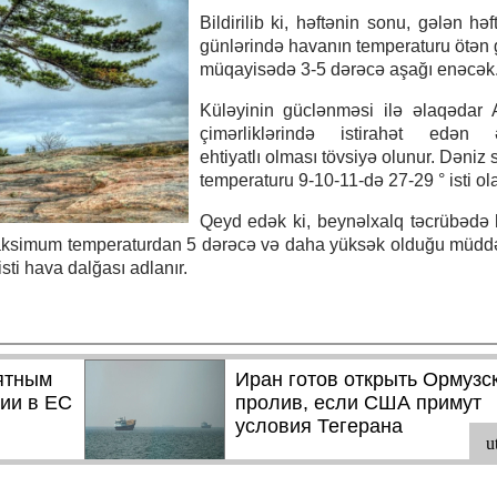
Bildirilib ki, həftənin sonu, gələn həf
günlərində havanın temperaturu ötən 
müqayisədə 3-5 dərəcə aşağı enəcək
Küləyinin güclənməsi ilə əlaqədar 
çimərliklərində istirahət edən ə
ehtiyatlı olması tövsiyə olunur. Dəniz
temperaturu 9-10-11-də 27-29 ° isti ol
Qeyd edək ki, beynəlxalq təcrübədə
aksimum temperaturdan 5 dərəcə və daha yüksək olduğu müdd
ti hava dalğası adlanır.