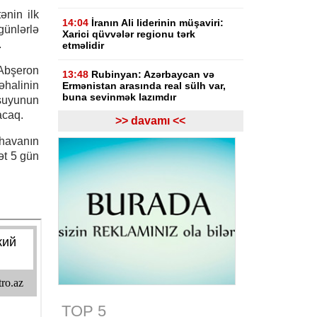
tənin ilk
14:04
İranın Ali liderinin müşaviri:
günlərlə
Xarici qüvvələr regionu tərk
.
etməlidir
Abşeron
13:48
Rubinyan: Azərbaycan və
halinin
Ermənistan arasında real sülh var,
buna sevinmək lazımdır
 suyunun
acaq.
>> davamı <<
13:08
Gürcüstan hakimiyyəti Rusiya
ilə müharibənin başlamasında
 havanın
Saakaşvilini günahlandırıb
ət 5 gün
12:47
Ermənistanın Baş naziri Nikol
Paşinyan Azərbaycan Prezidenti
İlham Əliyevə zəng edib
12:27
Bazar günü Azərbaycanda 40
dərəcə isti olacaq
11:33
Türkiyəli ekspert: İlham
Əliyevin rəhbərliyi ilə tarixi dönüş
baş verdi
TOP 5