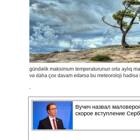
gündəlik maksimum temperaturunun orta aylıq m
və daha çox davam edərsə bu meteoroloji hadisə is
.