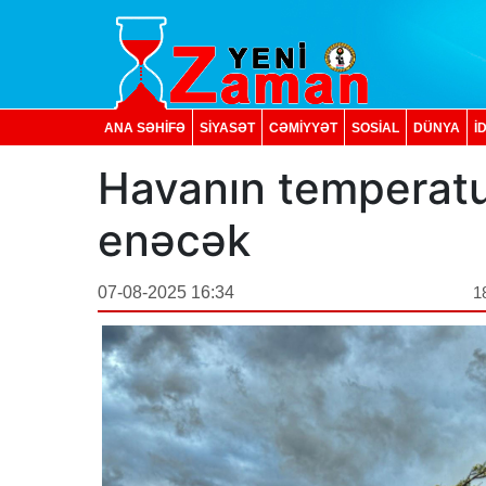
ANA SƏHİFƏ
SİYASƏT
CƏMİYYƏT
SOSIAL
DÜNYA
İ
Havanın temperatu
enəcək
07-08-2025 16:34
1