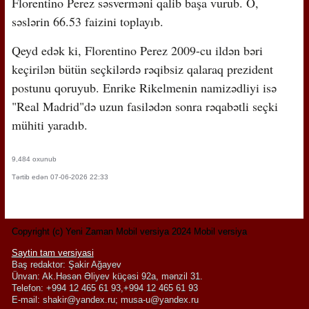
Florentino Perez səsverməni qalib başa vurub. O,
səslərin 66.53 faizini toplayıb.
Qeyd edək ki, Florentino Perez 2009-cu ildən bəri
keçirilən bütün seçkilərdə rəqibsiz qalaraq prezident
postunu qoruyub. Enrike Rikelmenin namizədliyi isə
"Real Madrid"də uzun fasilədən sonra rəqabətli seçki
mühiti yaradıb.
9,484 oxunub
Tərtib edən 07-06-2026 22:33
Copyright (c) Yeni Zaman Mobil versiya 2024 Mobil versiya
Saytin tam versiyasi
Baş redaktor: Şakir Ağayev
Ünvan: Ak.Həsən Əliyev küçəsi 92a, mənzil 31.
Telefon: +994 12 465 61 93,+994 12 465 61 93
E-mail:
shakir@yandex.ru
;
musa-u@yandex.ru