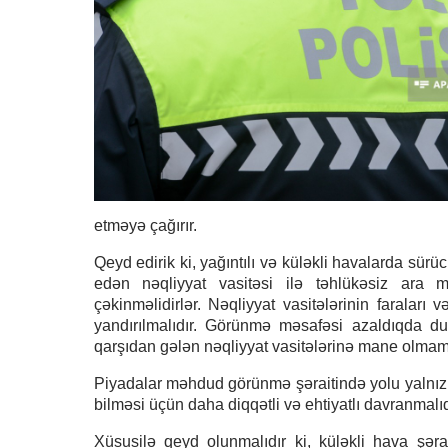
etməyə çağırır.
Qeyd edirik ki, yağıntılı və küləkli havalarda sür
edən nəqliyyat vasitəsi ilə təhlükəsiz ara 
çəkinməlidirlər. Nəqliyyat vasitələrinin faraları 
yandırılmalıdır. Görünmə məsafəsi azaldıqda dum
qarşıdan gələn nəqliyyat vasitələrinə mane olmam
Piyadalar məhdud görünmə şəraitində yolu yalnız 
bilməsi üçün daha diqqətli və ehtiyatlı davranmalıdı
Xüsusilə qeyd olunmalıdır ki, küləkli hava şərai