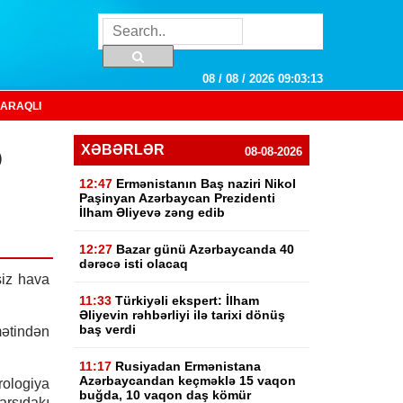
08 / 08 / 2026 09:03:14
ARAQLI
ə
XƏBƏRLƏR
08-08-2026
12:47
Ermənistanın Baş naziri Nikol
Paşinyan Azərbaycan Prezidenti
İlham Əliyevə zəng edib
12:27
Bazar günü Azərbaycanda 40
dərəcə isti olacaq
siz hava
11:33
Türkiyəli ekspert: İlham
Əliyevin rəhbərliyi ilə tarixi dönüş
baş verdi
ətindən
11:17
Rusiyadan Ermənistana
Azərbaycandan keçməklə 15 vaqon
ologiya
buğda, 10 vaqon daş kömür
rşıdakı