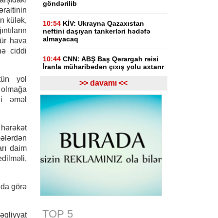
göndərilib
aitinin
n külək,
10:54
KİV: Ukrayna Qazaxıstan
ntıların
neftini daşıyan tankerləri hədəfə
almayacaq
cür hava
nə ciddi
10:44
CNN: ABŞ Baş Qərargah rəisi
İranla müharibədən çıxış yolu axtarır
tün yol
>> davamı <<
10:26
Ermənistanın Baş naziri: Yaxın
i olmağa
vaxtlarda TRIPP layihəsinin praktiki
di əməl
icrasına başlayacağıq
10:15
Paşinyan: Ermənistanla
 hərəkət
Azərbaycan arasında münaqişə
ələrdən
səhifəsi bağlanıb, sülh bərqərar
olub
arı daim
dilməli,
09:58
Paşinyan: Ermənistan ötən il
avqustun 8-nə qədər dalanda idi
nda görə
09:34
ABŞ-da faydalı qazıntıların
hasilatına 3 milyard dollar
investisiya qoyulacaq
TOP 5
əqliyyat