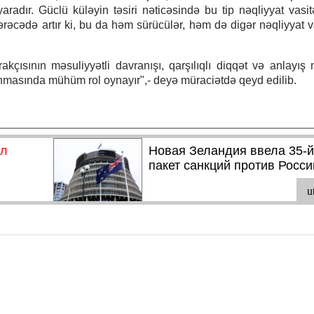
yaradır. Güclü küləyin təsiri nəticəsində bu tip nəqliyyat vasit
ərəcədə artır ki, bu da həm sürücülər, həm də digər nəqliyyat va
akçısının məsuliyyətli davranışı, qarşılıqlı diqqət və anlayış
lınmasında mühüm rol oynayır",- deyə müraciətdə qeyd edilib.