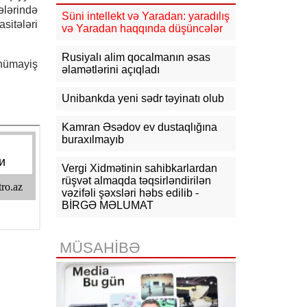
ələrində
09:14
NYT: ABŞ Kubanın rəhbəri
Süni intellekt və Yaradan: yaradılış
sitələri
vəzifəsinə namizəd axtarır
və Yaradan haqqında düşüncələr
09:04
Azərbaycan XİN
Rusiyalı alim qocalmanın əsas
 nümayiş
Gürcüstandakı münaqişənin sülh
əlamətlərini açıqladı
yolu ilə həllinə dəstəyini təsdiqləyib
Unibankda yeni sədr təyinatı olub
08:57
Azərbaycan-ABŞ strateji
tərəfdaşlığının əsasını qoyan
memorandumun imzalanmasının bir
Kamran Əsədov ev dustaqlığına
ili tamam olur
buraxılmayıb
07-08-2026
Vergi Xidmətinin sahibkarlardan
rüşvət almaqda təqsirləndirilən
vəzifəli şəxsləri həbs edilib -
19:03
Bəzi yerlərə yağış yağacaq,
dolu düşəcək - XƏBƏRDARLIQ
BİRGƏ MƏLUMAT
18:15
Qazaxıstan Azərbaycan
üzərindən neft ixracını
MÜSAHİBƏ
genişləndirməyi planlaşdırır