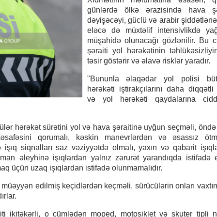
günlərdə ölkə ərazisində hava şər
dəyişəcəyi, güclü və arabir şiddətlənə
eləcə də müxtəlif intensivlikdə yağı
müşahidə olunacağı gözlənilir. Bu 
şəraiti yol hərəkətinin təhlükəsizliyi
təsir göstərir və əlavə risklər yaradır.
"Bununla əlaqədar yol polisi bü
hərəkəti iştirakçılarını daha diqqətl
və yol hərəkəti qaydalarına cid
ücülər hərəkət sürətini yol və hava şəraitinə uyğun seçməli, öndə
məsafəsini qorumalı, kəskin manevrlərdən və əsassız ötm
və işıq siqnalları saz vəziyyətdə olmalı, yaxın və qabarit işıql
an əleyhinə işıqlardan yalnız zərurət yarandıqda istifadə e
aq üçün uzaq işıqlardan istifadə olunmamalıdır.
müəyyən edilmiş keçidlərdən keçməli, sürücülərin onları vaxtı
rlar.
ti ikitəkərli, o cümlədən moped, motosiklet və skuter tipli n