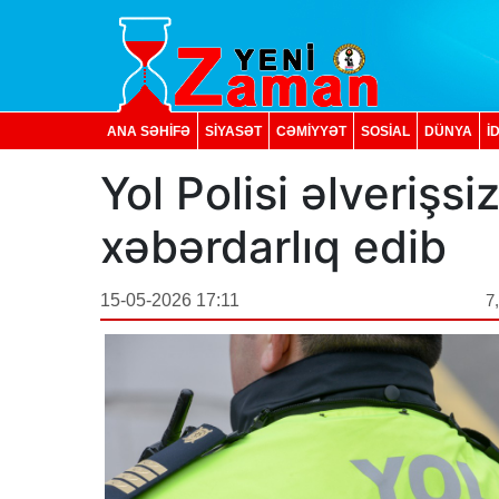
ANA SƏHİFƏ
SİYASƏT
CƏMİYYƏT
SOSIAL
DÜNYA
İ
Yol Polisi əlverişsi
xəbərdarlıq edib
15-05-2026 17:11
7