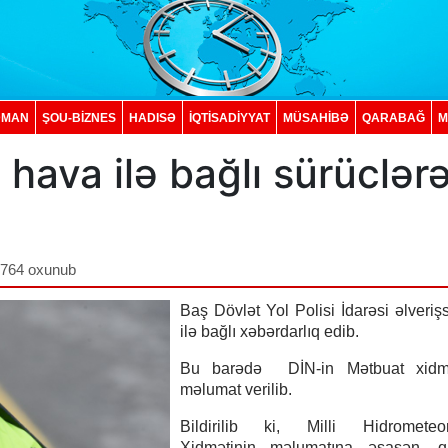
DMAN
ŞOU-BİZNES
HADISƏ
İQTISADIYYAT
MÜSAHİBƏ
QARABAĞ
M
z hava ilə bağlı sürüclər
,764 oxunub
Baş Dövlət Yol Polisi İdarəsi əlveriş
ilə bağlı xəbərdarlıq edib.
Bu barədə DİN-in Mətbuat xidm
məlumat verilib.
Bildirilib ki, Milli Hidrometeor
Xidmətinin məlumatına əsasən, qa