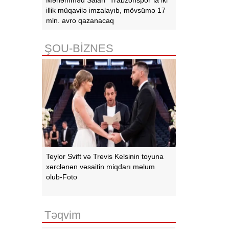
illik müqavilə imzalayıb, mövsümə 17
mln. avro qazanacaq
ŞOU-BİZNES
Teylor Svift və Trevis Kelsinin toyuna
xərclənən vəsaitin miqdarı məlum
olub-Foto
Təqvim