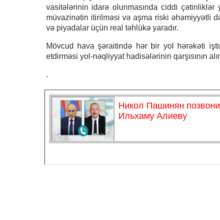
vasitələrinin idarə olunmasında ciddi çətinliklər 
müvazinətin itirilməsi və aşma riski əhəmiyyətli d
və piyadalar üçün real təhlükə yaradır.
Mövcud hava şəraitində hər bir yol hərəkəti iştir
etdirməsi yol-nəqliyyat hadisələrinin qarşısının a
.