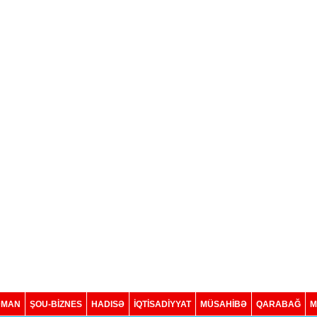
DMAN
ŞOU-BİZNES
HADISƏ
İQTISADIYYAT
MÜSAHİBƏ
QARABAĞ
M