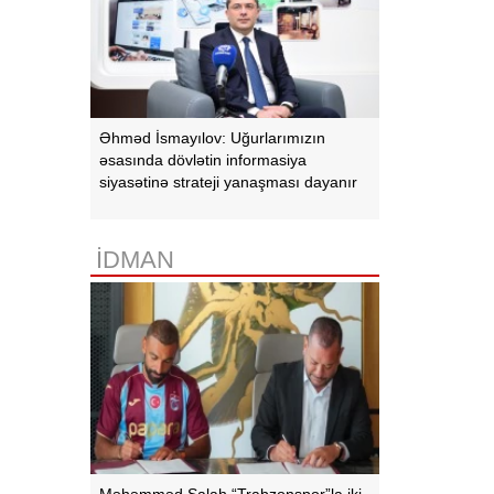
Əhməd İsmayılov: Uğurlarımızın
əsasında dövlətin informasiya
siyasətinə strateji yanaşması dayanır
İDMAN
Məhəmməd Salah “Trabzonspor”la iki