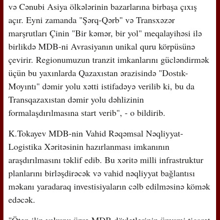
və Cənubi Asiya ölkələrinin bazarlarına birbaşa çıxış
açır. Eyni zamanda "Şərq-Qərb" və Transxəzər
marşrutları Çinin "Bir kəmər, bir yol" meqalayihəsi ilə
birlikdə MDB-ni Avrasiyanın unikal quru körpüsünə
çevirir. Regionumuzun tranzit imkanlarını gücləndirmək
üçün bu yaxınlarda Qazaxıstan ərazisində "Dostık-
Moyıntı" dəmir yolu xətti istifadəyə verilib ki, bu da
Transqazaxıstan dəmir yolu dəhlizinin
formalaşdırılmasına start verib", - o bildirib.
K.Tokayev MDB-nin Vahid Rəqəmsal Nəqliyyat-
Logistika Xəritəsinin hazırlanması imkanının
araşdırılmasını təklif edib. Bu xəritə milli infrastruktur
planlarını birləşdirəcək və vahid nəqliyyat bağlantısı
məkanı yaradaraq investisiyaların cəlb edilməsinə kömək
edəcək.
"Ötən ilin yekunu üzrə MDB dövlətlərinin ümumi ticarət