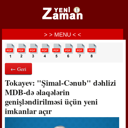
> > MENU < <
← Geri
Tokayev: "Şimal-Cənub" dəhlizi
MDB-də əlaqələrin
genişləndirilməsi üçün yeni
imkanlar açır