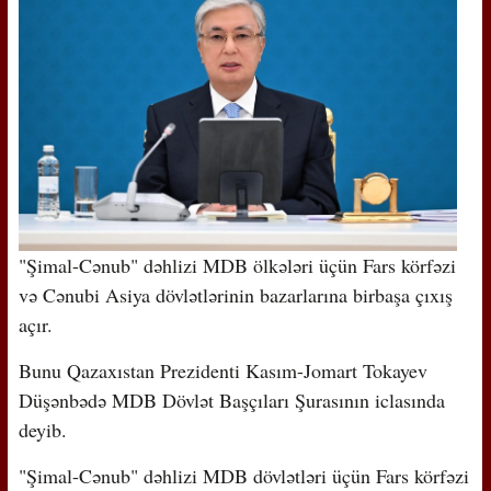
"Şimal-Cənub" dəhlizi MDB ölkələri üçün Fars körfəzi
və Cənubi Asiya dövlətlərinin bazarlarına birbaşa çıxış
açır.
Bunu Qazaxıstan Prezidenti Kasım-Jomart Tokayev
Düşənbədə MDB Dövlət Başçıları Şurasının iclasında
deyib.
"Şimal-Cənub" dəhlizi MDB dövlətləri üçün Fars körfəzi