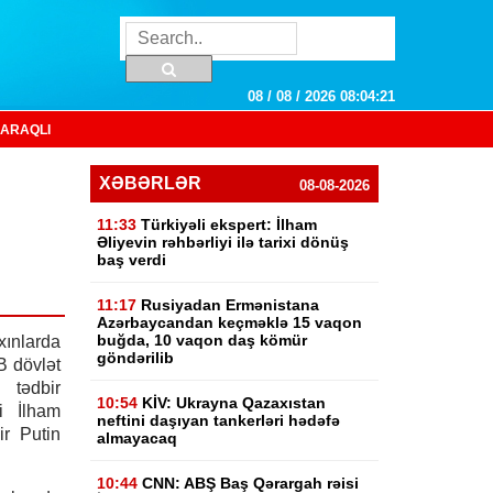
08 / 08 / 2026 08:04:22
ARAQLI
XƏBƏRLƏR
08-08-2026
11:33
Türkiyəli ekspert: İlham
Əliyevin rəhbərliyi ilə tarixi dönüş
baş verdi
11:17
Rusiyadan Ermənistana
Azərbaycandan keçməklə 15 vaqon
buğda, 10 vaqon daş kömür
nlarda
göndərilib
B dövlət
 tədbir
10:54
KİV: Ukrayna Qazaxıstan
i İlham
neftini daşıyan tankerləri hədəfə
ir Putin
almayacaq
10:44
CNN: ABŞ Baş Qərargah rəisi