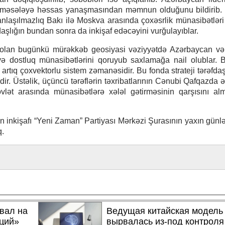
məsələyə həssas yanaşmasından məmnun olduğunu bildirib. 
 anlaşılmazlıq Bakı ilə Moskva arasında çoxəsrlik münasibətləri
fdaşlığın bundan sonra da inkişaf edəcəyini vurğulayıblar.
d olan bugünkü mürəkkəb geosiyasi vəziyyətdə Azərbaycan v
ə dostluq münasibətlərini qoruyub saxlamağa nail olublar. B
artıq çoxvektorlu sistem zəmanəsidir. Bu fonda strateji tərəfda
r. Üstəlik, üçüncü tərəflərin təxribatlarının Cənubi Qafqazda 
vlət arasında münasibətlərə xələl gətirməsinin qarşısını a
 inkişafı “Yeni Zaman” Partiyası Mərkəzi Şurasının yaxın günl
q.