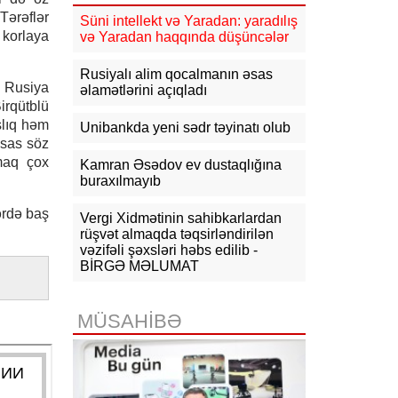
Tərəflər
08:57
Azərbaycan-ABŞ strateji
Süni intellekt və Yaradan: yaradılış
tərəfdaşlığının əsasını qoyan
 korlaya
və Yaradan haqqında düşüncələr
memorandumun imzalanmasının bir
ili tamam olur
Rusiyalı alim qocalmanın əsas
ə Rusiya
əlamətlərini açıqladı
07-08-2026
irqütblü
şlıq həm
Unibankda yeni sədr təyinatı olub
19:03
Bəzi yerlərə yağış yağacaq,
əsas söz
dolu düşəcək - XƏBƏRDARLIQ
lmaq çox
Kamran Əsədov ev dustaqlığına
buraxılmayıb
18:15
Qazaxıstan Azərbaycan
üzərindən neft ixracını
ərdə baş
genişləndirməyi planlaşdırır
Vergi Xidmətinin sahibkarlardan
rüşvət almaqda təqsirləndirilən
vəzifəli şəxsləri həbs edilib -
18:03
Komitə: İlin əvvəlindən bu
yana erkən evliliklə bağlı 14
BİRGƏ MƏLUMAT
müraciət olub, 11-nin qarşısı alınıb
17:55
"Fitch": ABB bu ilin IV rübünə
MÜSAHİBƏ
qədər Özbəkistanın "Davr Bank"ını
alacaq