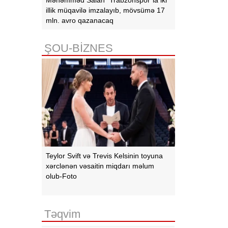
illik müqavilə imzalayıb, mövsümə 17
mln. avro qazanacaq
ŞOU-BİZNES
Teylor Svift və Trevis Kelsinin toyuna
xərclənən vəsaitin miqdarı məlum
olub-Foto
Təqvim