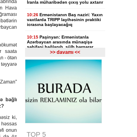
abrında
İranla müharibədən çıxış yolu axtarır
an Hava
ğraması
10:26
Ermənistanın Baş naziri: Yaxın
vaxtlarda TRIPP layihəsinin praktiki
bətlərin
icrasına başlayacağıq
rbaycan
10:15
Paşinyan: Ermənistanla
Azərbaycan arasında münaqişə
ökumət
səhifəsi bağlanıb, sülh bərqərar
r saata
olub
>> davamı <<
n - ötən
 təyyarə
09:58
Paşinyan: Ermənistan ötən il
avqustun 8-nə qədər dalanda idi
i Zaman”
09:34
ABŞ-da faydalı qazıntıların
hasilatına 3 milyard dollar
investisiya qoyulacaq
ə bağlı
09:14
NYT: ABŞ Kubanın rəhbəri
z?
vəzifəsinə namizəd axtarır
əsiz ki,
09:04
Azərbaycan XİN
ı həssas
Gürcüstandakı münaqişənin sülh
əfi onun
yolu ilə həllinə dəstəyini təsdiqləyib
TOP 5
ri də öz