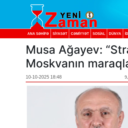
ANA SƏHİFƏ
SİYASƏT
CƏMİYYƏT
SOSIAL
DÜNYA
İ
Musa Ağayev: “Stra
Moskvanın maraqla
10-10-2025 18:48
9