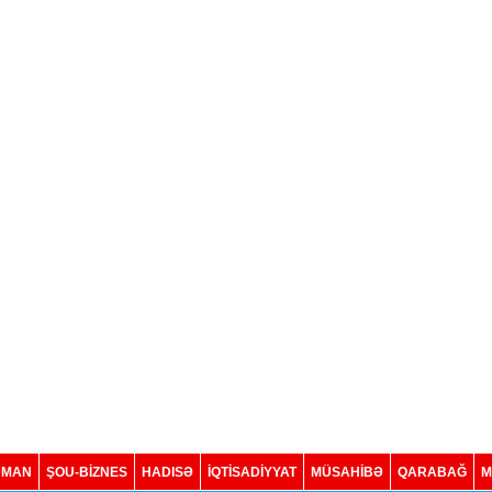
DMAN
ŞOU-BİZNES
HADISƏ
İQTISADIYYAT
MÜSAHİBƏ
QARABAĞ
M