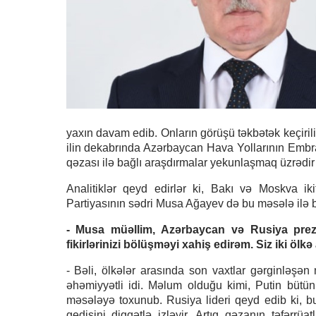
yaxın davam edib. Onların görüşü təkbətək keçiri
ilin dekabrında Azərbaycan Hava Yollarının Embraer
qəzası ilə bağlı araşdırmalar yekunlaşmaq üzrədi
Analitiklər qeyd edirlər ki, Bakı və Moskva ik
Partiyasının sədri Musa Ağayev də bu məsələ ilə bağ
- Musa müəllim, Azərbaycan və Rusiya prezi
fikirlərinizi bölüşməyi xahiş edirəm. Siz iki ö
- Bəli, ölkələr arasında son vaxtlar gərginləşən
əhəmiyyətli idi. Məlum olduğu kimi, Putin bütü
məsələyə toxunub. Rusiya lideri qeyd edib ki, b
gedişini diqqətlə izləyir. Artıq qəzanın təfərrüa