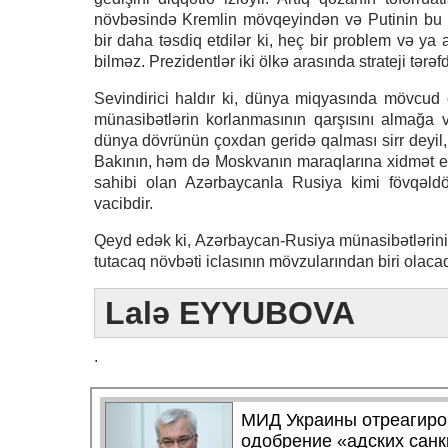
növbəsində Kremlin mövqeyindən və Putinin bu 
bir daha təsdiq etdilər ki, heç bir problem və ya
bilməz. Prezidentlər iki ölkə arasında strateji tərə
Sevindirici haldır ki, dünya miqyasında mövcu
münasibətlərin korlanmasının qarşısını almağa v
dünya dövrünün çoxdan geridə qalması sirr deyil, 
Bakının, həm də Moskvanın maraqlarına xidmət edi
sahibi olan Azərbaycanla Rusiya kimi fövqəldö
vacibdir.
Qeyd edək ki, Azərbaycan-Rusiya münasibətlərinin
tutacaq növbəti iclasının mövzularından biri olaca
Lalə EYYUBOVA
.