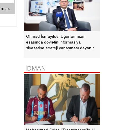
Əhməd İsmayılov: Uğurlarımızın
əsasında dövlətin informasiya
siyasətinə strateji yanaşması dayanır
İDMAN
Məhəmməd Salah “Trabzonspor”la iki