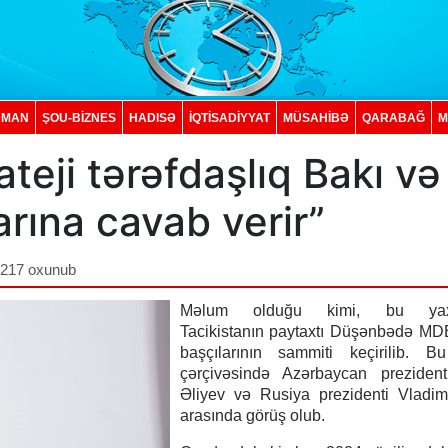
DMAN
ŞOU-BİZNES
HADISƏ
İQTISADIYYAT
MÜSAHİBƏ
QARABAĞ
M
teji tərəfdaşlıq Bakı və
rına cavab verir”
,217 oxunub
Məlum olduğu kimi, bu yaxı
Tacikistanın paytaxtı Düşənbədə MD
başçılarının sammiti keçirilib. Bu
çərçivəsində Azərbaycan prezident
Əliyev və Rusiya prezidenti Vladim
arasında görüş olub.