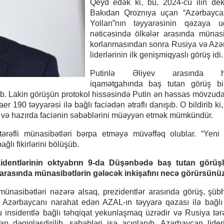
Qeyd edək ki, bu, 2024-cü ilin dek
Bakıdan Qroznıya uçan “Azərbayc
Yolları”nın təyyarəsinin qəzaya u
nəticəsində ölkələr arasında münasi
korlanmasından sonra Rusiya və Azə
liderlərinin ilk genişmiqyaslı görüş idi.
Putinlə Əliyev arasında h
iqamətgahında baş tutan görüş bi
lib. Lakin görüşün protokol hissəsində Putin ən həssas mövzuda
 190 təyyarəsi ilə bağlı faciədən ətraflı danışıb. O bildirib ki,
r və hazırda faciənin səbəblərini müəyyən etmək mümkündür.
itərəfli münasibətləri bərpa etməyə müvəffəq olublar. “Yen
lı fikirlərini bölüşüb.
dentlərinin oktyabrın 9-da Düşənbədə baş tutan görüşl
lkə arasında münasibətlərin gələcək inkişafını necə görürsünü
 münasibətləri nəzərə alsaq, prezidentlər arasında görüş, şübh
n Azərbaycanı narahat edən AZAL-ın təyyarə qəzası ilə bağl
u insidentlə bağlı təhqiqat yekunlaşmaq üzrədir və Rusiya tər
tları dəqiqləşdirilib, səbəbləri isə açıqlanıb. Azərbaycan lide