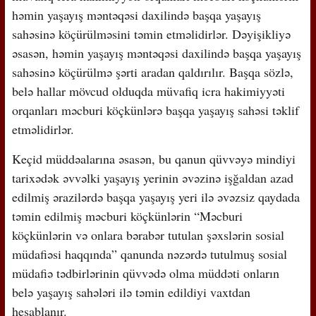
həmin yaşayış məntəqəsi daxilində başqa yaşayış
sahəsinə köçürülməsini təmin etməlidirlər. Dəyişikliyə
əsasən, həmin yaşayış məntəqəsi daxilində başqa yaşayış
sahəsinə köçürülmə şərti aradan qaldırılır. Başqa sözlə,
belə hallar mövcud olduqda müvafiq icra hakimiyyəti
orqanları məcburi köçkünlərə başqa yaşayış sahəsi təklif
etməlidirlər.
Keçid müddəalarına əsasən, bu qanun qüvvəyə mindiyi
tarixədək əvvəlki yaşayış yerinin əvəzinə işğaldan azad
edilmiş ərazilərdə başqa yaşayış yeri ilə əvəzsiz qaydada
təmin edilmiş məcburi köçkünlərin “Məcburi
köçkünlərin və onlara bərabər tutulan şəxslərin sosial
müdafiəsi haqqında” qanunda nəzərdə tutulmuş sosial
müdafiə tədbirlərinin qüvvədə olma müddəti onların
belə yaşayış sahələri ilə təmin edildiyi vaxtdan
hesablanır.