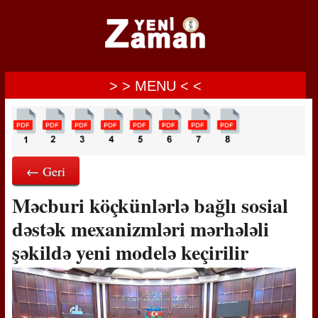
> > MENU < <
← Geri
Məcburi köçkünlərlə bağlı sosial
dəstək mexanizmləri mərhələli
şəkildə yeni modelə keçirilir