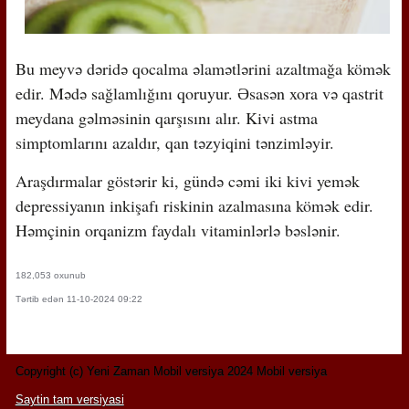
Bu meyvə dəridə qocalma əlamətlərini azaltmağa kömək
edir. Mədə sağlamlığını qoruyur. Əsasən xora və qastrit
meydana gəlməsinin qarşısını alır. Kivi astma
simptomlarını azaldır, qan təzyiqini tənzimləyir.
Araşdırmalar göstərir ki, gündə cəmi iki kivi yemək
depressiyanın inkişafı riskinin azalmasına kömək edir.
Həmçinin orqanizm faydalı vitaminlərlə bəslənir.
182,053 oxunub
Tərtib edən 11-10-2024 09:22
Copyright (c) Yeni Zaman Mobil versiya 2024 Mobil versiya
Saytin tam versiyasi