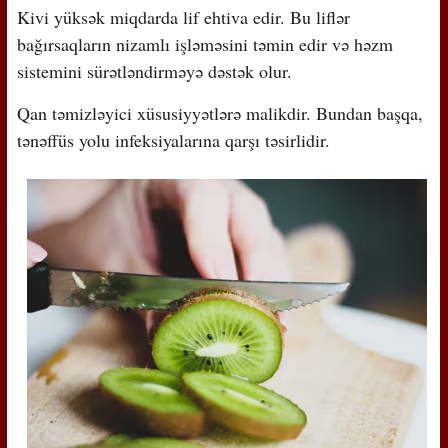
Kivi yüksək miqdarda lif ehtiva edir. Bu liflər
bağırsaqların nizamlı işləməsini təmin edir və həzm
sistemini sürətləndirməyə dəstək olur.
Qan təmizləyici xüsusiyyətlərə malikdir. Bundan başqa,
tənəffüs yolu infeksiyalarına qarşı təsirlidir.