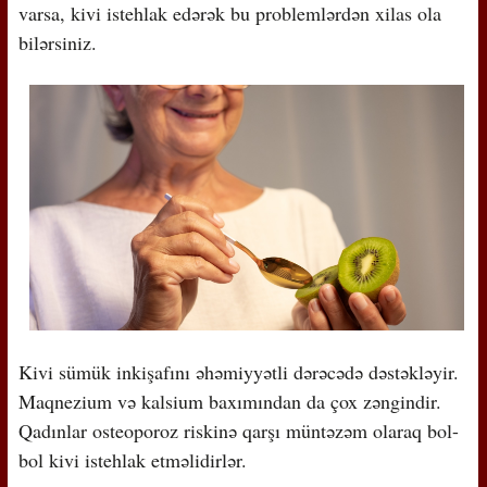
varsa, kivi istehlak edərək bu problemlərdən xilas ola
bilərsiniz.
Kivi sümük inkişafını əhəmiyyətli dərəcədə dəstəkləyir.
Maqnezium və kalsium baxımından da çox zəngindir.
Qadınlar osteoporoz riskinə qarşı müntəzəm olaraq bol-
bol kivi istehlak etməlidirlər.