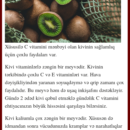
Xüsusilə C vitamini mənbəyi olan kivinin sağlamlıq
üçün çoxlu faydaları var.
Kivi vitaminlərlə zəngin bir meyvədir. Kivinin
tərkibində çoxlu C və E vitaminləri var. Hava
dəyişikliyindən yaranan soyuqdəymə və qrip zamanı çox
faydalıdır. Bu meyvə həm də uşaq inkişafını dəstəkləyir.
Gündə 2 ədəd kivi qəbul etməklə gündəlik C vitamini
ehtiyacınızın böyük hissəsini qarşılaya bilərsiniz.
Kivi kaliumla çox zəngin bir meyvədir. Xüsusən də
idmandan sonra vücudunuzda kramplar və narahatlıqlar