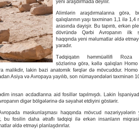
yeni araşdırmada deyilir.
Alimlərin araşdırmalarına görə, b
qalıqlarının yaşı təxminən 1,1 ilə 1,4 
arasında dəyişir. Bu tapıntı, erkən pl
dövründə Qərbi Avropanın ilk sa
haqqında yeni məlumatlar əldə etmə
yaradır.
Tədqiqatın həmmüəllifi Roza 
sözlərinə görə, kəllə qalıqları Homo
ra malikdir, lakin bəzi anatomik fərqlər də mövcuddur. Homo
kadan Asiya və Avropaya yayılıb, son nümayəndələri təxminən 10
dim insan əcdadlarına aid fosillər tapılmışdı. Lakin İspaniya
ropanın digər bölgələrinə də səyahət etdiyini göstərir.
 Avropada məskunlaşması haqqında mövcud nəzəriyyələrin 
, bu fosilin daha ətraflı tədqiqi ilə erkən insanların miqras
lar əldə etməyi planlaşdırırlar.