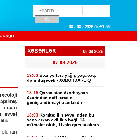
08 / 08 / 2026 04:51:51
ARAQLI
XƏBƏRLƏR
08-08-2026
07-08-2026
19:03
Bəzi yerlərə yağış yağacaq,
dolu düşəcək - XƏBƏRDARLIQ
18:15
Qazaxıstan Azərbaycan
xeoloji
üzərindən neft ixracını
apılmış
genişləndirməyi planlaşdırır
m insan
t əvvəl
18:03
Komitə: İlin əvvəlindən bu
yana erkən evliliklə bağlı 14
ilib.
müraciət olub, 11-nin qarşısı alınıb
 olunan