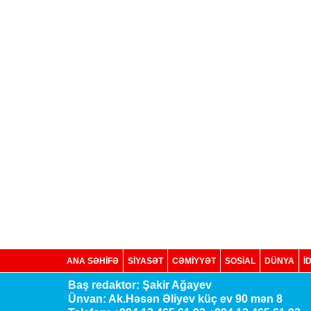
ANA SƏHİFƏ
SİYASƏT
CƏMİYYƏT
SOSIAL
DÜNYA
İ
Baş redaktor: Şakir Ağayev
Ünvan: Ak.Həsən Əliyev küç ev 90 mən 8