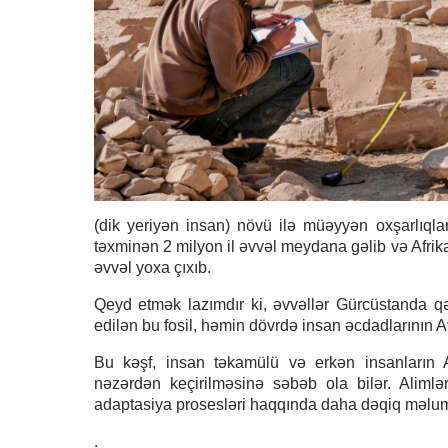
(dik yeriyən insan) növü ilə müəyyən oxşarlıqla
təxminən 2 milyon il əvvəl meydana gəlib və Afri
əvvəl yoxa çıxıb.
Qeyd etmək lazımdır ki, əvvəllər Gürcüstanda qə
edilən bu fosil, həmin dövrdə insan əcdadlarının Av
Bu kəşf, insan təkamülü və erkən insanların
nəzərdən keçirilməsinə səbəb ola bilər. Alimlər
adaptasiya prosesləri haqqında daha dəqiq məlumat
.