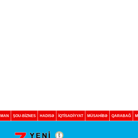
DMAN
ŞOU-BİZNES
HADISƏ
İQTISADIYYAT
MÜSAHİBƏ
QARABAĞ
M