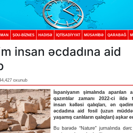
DMAN
ŞOU-BİZNES
HADISƏ
İQTISADIYYAT
MÜSAHİBƏ
QARABAĞ
M
im insan əcdadına aid
b
44,427 oxunub
İspaniyanın şimalında aparılan ar
qazıntılar zamanı 2022-ci ildə t
insan kəlləsi qalıqları, ən qədi
əcdadına aid fosil (uzun müddə
yaşamış canlıların qalıqları) aşkar ed
Bu barədə “Nature” jurnalında dərc