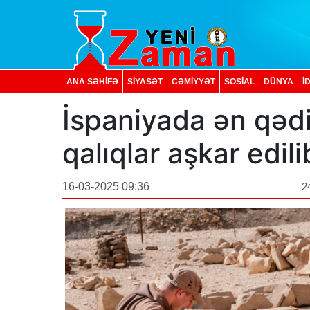
ANA SƏHİFƏ
SİYASƏT
CƏMİYYƏT
SOSIAL
DÜNYA
İ
İspaniyada ən qəd
qalıqlar aşkar edili
16-03-2025 09:36
2