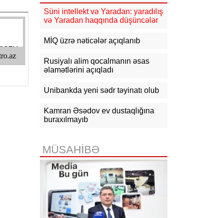
güclənəcək -
XƏBƏRDARLIQ
Süni intellekt və Yaradan: yaradılış
və Yaradan haqqında düşüncələr
16:10
Jurnalistika ixtisası üzrə
qabiliyyət imtahanının nəticələri
açıqlanıb
MİQ üzrə nəticələr açıqlanıb
15:50
Ədliyyə naziri Lerik rayonunda
Rusiyalı alim qocalmanın əsas
vətəndaşları qəbul edib
əlamətlərini açıqladı
15:24
Bakının mərkəzində 3
Unibankda yeni sədr təyinatı olub
obyektdə və evdə yanğın
söndürülüb, 2 nəfər tüstüdən
zəhərlənib
Kamran Əsədov ev dustaqlığına
buraxılmayıb
15:02
Ukrayna aqrar sektora yardım
üçün Aİ-dən 220 milyon avro istəyir
MÜSAHİBƏ
14:50
Türkiyə, Səudiyyə Ərəbistanı
və Pakistan Məkkə Sazişini
imzalayıb: Üzvlərdən birinə hücum
hamısına hücum sayılacaq