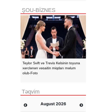
ŞOU-BİZNES
Teylor Svift və Trevis Kelsinin toyuna
xərclənən vəsaitin miqdarı məlum
olub-Foto
Təqvim
August 2026