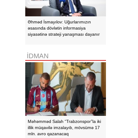
Əhməd İsmayılov: Uğurlarımızın
əsasında dövlətin informasiya
siyasətinə strateji yanaşması dayanır
İDMAN
Məhəmməd Salah “Trabzonspor”la iki
illik müqavilə imzalayıb, mövsümə 17
mln. avro qazanacaq