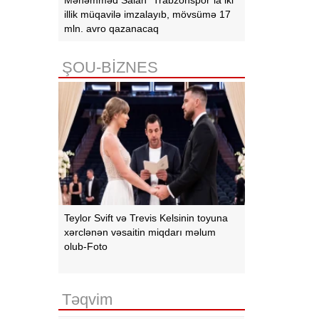
illik müqavilə imzalayıb, mövsümə 17
mln. avro qazanacaq
ŞOU-BİZNES
Teylor Svift və Trevis Kelsinin toyuna
xərclənən vəsaitin miqdarı məlum
olub-Foto
Təqvim