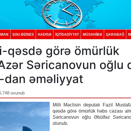
DMAN
ŞOU-BİZNES
HADISƏ
İQTISADIYYAT
MÜSAHİBƏ
QARABAĞ
M
ui-qəsdə görə ömürlük
 Azər Səricanovun oğlu 
X-dan əməliyyat
6,748 oxunub
Milli Məclisin deputatı Fazil Mustaf
qəsdə görə ömürlük həbs cəzası alm
Səricanovun oğlu Əbülfəz Sərican
olunub.