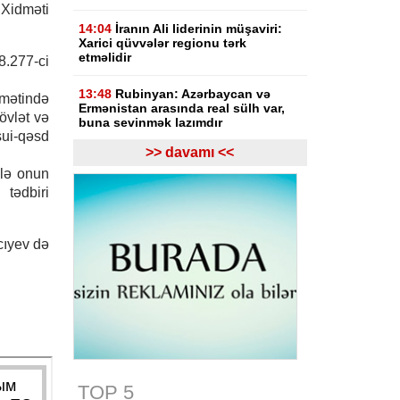
 Xidməti
14:04
İranın Ali liderinin müşaviri:
Xarici qüvvələr regionu tərk
etməlidir
8.277-ci
13:48
Rubinyan: Azərbaycan və
ətində
Ermənistan arasında real sülh var,
övlət və
buna sevinmək lazımdır
ui-qəsd
>> davamı <<
13:08
Gürcüstan hakimiyyəti Rusiya
lə onun
ilə müharibənin başlamasında
Saakaşvilini günahlandırıb
tədbiri
12:47
Ermənistanın Baş naziri Nikol
Paşinyan Azərbaycan Prezidenti
cıyev də
İlham Əliyevə zəng edib
12:27
Bazar günü Azərbaycanda 40
dərəcə isti olacaq
11:33
Türkiyəli ekspert: İlham
Əliyevin rəhbərliyi ilə tarixi dönüş
baş verdi
TOP 5