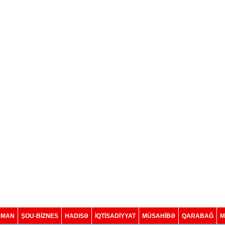
DMAN
ŞOU-BİZNES
HADISƏ
İQTISADIYYAT
MÜSAHİBƏ
QARABAĞ
M