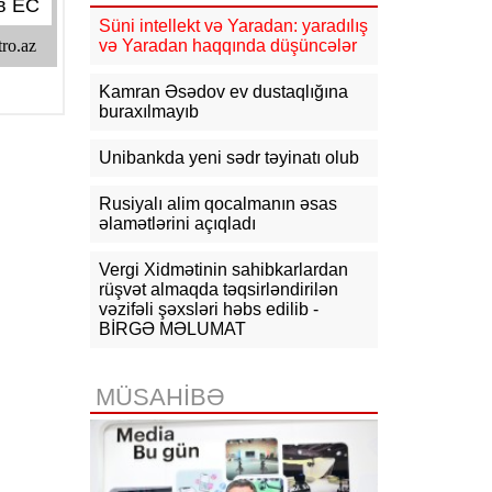
11:17
Rusiyadan Ermənistana
Azərbaycandan keçməklə 15 vaqon
Süni intellekt və Yaradan: yaradılış
buğda, 10 vaqon daş kömür
və Yaradan haqqında düşüncələr
göndərilib
Kamran Əsədov ev dustaqlığına
10:54
KİV: Ukrayna Qazaxıstan
buraxılmayıb
neftini daşıyan tankerləri hədəfə
almayacaq
Unibankda yeni sədr təyinatı olub
10:44
CNN: ABŞ Baş Qərargah rəisi
İranla müharibədən çıxış yolu axtarır
Rusiyalı alim qocalmanın əsas
əlamətlərini açıqladı
10:26
Ermənistanın Baş naziri: Yaxın
vaxtlarda TRIPP layihəsinin praktiki
Vergi Xidmətinin sahibkarlardan
icrasına başlayacağıq
rüşvət almaqda təqsirləndirilən
vəzifəli şəxsləri həbs edilib -
10:15
Paşinyan: Ermənistanla
BİRGƏ MƏLUMAT
Azərbaycan arasında münaqişə
səhifəsi bağlanıb, sülh bərqərar
olub
MÜSAHİBƏ