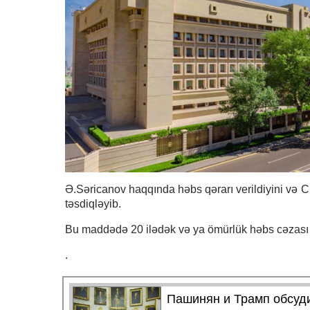
Ə.Səricanov haqqında həbs qərarı verildiyini və CM
təsdiqləyib.
Bu maddədə 20 ilədək və ya ömürlük həbs cəzası 
.