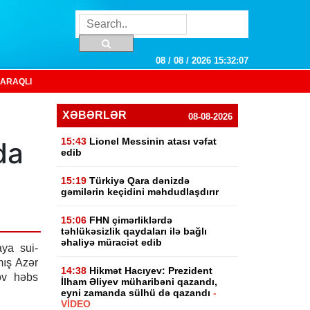
08 / 08 / 2026 15:32:08
ARAQLI
XƏBƏRLƏR
08-08-2026
15:43
Lionel Messinin atası vəfat
da
edib
15:19
Türkiyə Qara dənizdə
gəmilərin keçidini məhdudlaşdırır
15:06
FHN çimərliklərdə
təhlükəsizlik qaydaları ilə bağlı
əhaliyə müraciət edib
aya sui-
ış Azər
14:38
Hikmət Hacıyev: Prezident
ov həbs
İlham Əliyev müharibəni qazandı,
eyni zamanda sülhü də qazandı
-
VİDEO