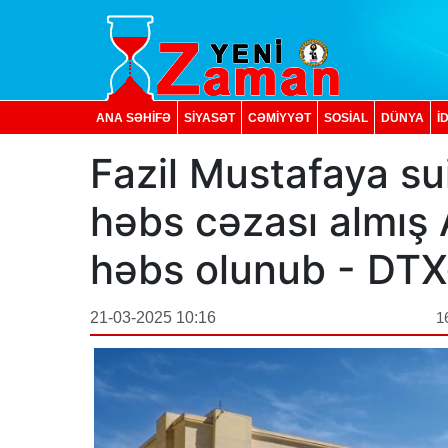
ANA SƏHİFƏ
SİYASƏT
CƏMİYYƏT
SOSIAL
DÜNYA
İ
Fazil Mustafaya s
həbs cəzası almış
həbs olunub - DT
21-03-2025 10:16
1