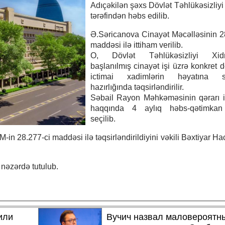
Adıçəkilən şəxs Dövlət Təhlükəsizliyi
tərəfindən həbs edilib.
Ə.Səricanova Cinayət Məcəlləsinin 2
maddəsi ilə ittiham verilib.
O, Dövlət Təhlükəsizliyi Xidm
başlanılmış cinayət işi üzrə konkret d
ictimai xadimlərin həyatına s
hazırlığında təqsirləndirilir.
Səbail Rayon Məhkəməsinin qərarı i
haqqında 4 aylıq həbs-qətimkan 
seçilib.
-in 28.277-ci maddəsi ilə təqsirləndirildiyini vəkili Bəxtiyar Ha
nəzərdə tutulub.