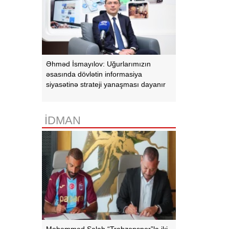
Əhməd İsmayılov: Uğurlarımızın
əsasında dövlətin informasiya
siyasətinə strateji yanaşması dayanır
İDMAN
Məhəmməd Salah “Trabzonspor”la iki