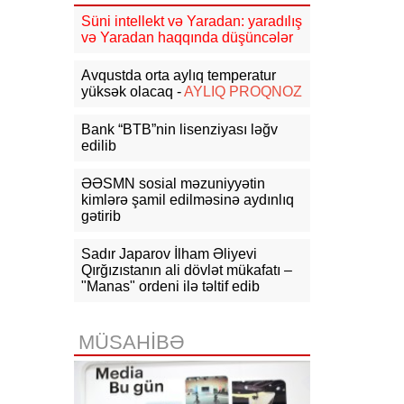
Cəmiyyətində görüş
Süni intellekt və Yaradan: yaradılış
və Yaradan haqqında düşüncələr
14:46
Rusiyada dron zavodunun
direktoruna sui-qəsd edilib
- VİDEO
Avqustda orta aylıq temperatur
yüksək olacaq -
AYLIQ PROQNOZ
14:36
Zelenski: Ukraynaya HHM
üçün raket tədarükü üç dəfə azalıb
Bank “BTB”nin lisenziyası ləğv
edilib
14:10
NATO Almaniyada Ukrayna
təyyarəsinin yaxınlığında partlayıcı
ƏƏSMN sosial məzuniyyətin
yüklü PUA-nın aşkarlandığını
kimlərə şamil edilməsinə aydınlıq
təsdiqləyib
gətirib
13:55
Aİ Ukraynaya dondurulmuş
Sadır Japarov İlham Əliyevi
Rusiya aktivlərindən gəlirlər
hesabına 1,4 mlrd. avro ayıracaq
Qırğızıstanın ali dövlət mükafatı –
"Manas" ordeni ilə təltif edib
13:48
FT: Tramp Ukraynaya
"Patriot"lar üçün raket vermək
niyyətində deyil
MÜSAHİBƏ