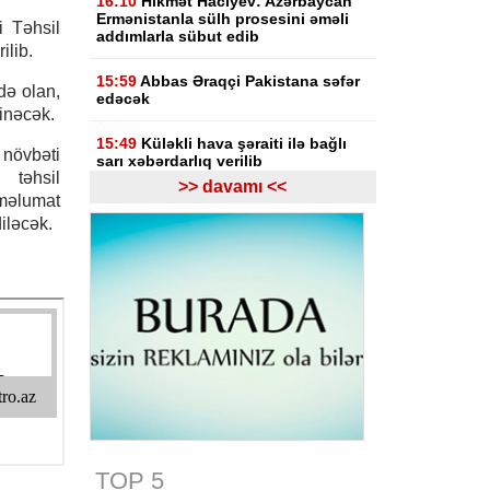
16:10
Hikmət Hacıyev: Azərbaycan
Ermənistanla sülh prosesini əməli
 Təhsil
addımlarla sübut edib
ilib.
15:59
Abbas Əraqçi Pakistana səfər
mdə olan,
edəcək
linəcək.
15:49
Küləkli hava şəraiti ilə bağlı
 növbəti
sarı xəbərdarlıq verilib
təhsil
>> davamı <<
 məlumat
15:26
Sibiqa: Şimali Koreya raket
iləcək.
kompleksləri Ukrayna üçün qanuni
hədəf olacaq
15:18
Pezeşkian HAMAS-ın yeni
liderinə İranın dəstəyini açıqlayıb:
Fələstin Tehranın gündəmində qalır
15:05
Hikmət Hacıyev: Azərbaycan
heç vaxt öz ərazisindən qonşu
ölkəyə qarşı istifadə olunmasına
icazə verməz
15:00
TOP 5
Azərbaycan Qızıl Aypara