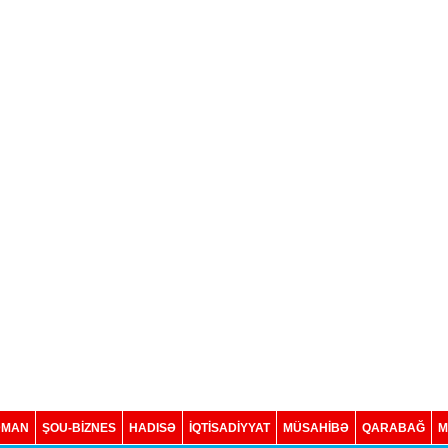
DMAN
ŞOU-BİZNES
HADISƏ
İQTISADIYYAT
MÜSAHİBƏ
QARABAĞ
M