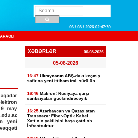
06 / 08 / 2026 02:47:31
ARAQLI
XƏBƏRLƏR
06-08-2026
05-08-2026
16:47
Ukraynanın ABŞ-dakı keçmiş
səfirinə yeni ittiham irəli sürülüb
16:46
Makron: Rusiyaya qarşı
bəqədər
sanksiyaları gücləndirəcəyik
lektron
 19 may
16:25
Azərbaycan və Qazaxıstan
.edu.az
Transxəzər Fiber-Optik Kabel
Xəttinin çəkilişini başa çatdırıb
ən yeni
İnfrastruktur
vəqqəti