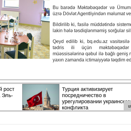
Bu barədə Məktəbəqədər və Ümumi
üzrə Dövlət Agentliyindən məlumat ver
Bildirilib ki, fasilə müddətində siste
lakin hələ təsdiqlənməmiş sorğular si
Qeyd edilib ki, bq.edu.az vasitəsilə
tədris ili üçün məktəbəqədər 
müəssisələrinə qəbul ilə bağlı geniş
yaxın zamanda ictimaiyyətə təqdim ed