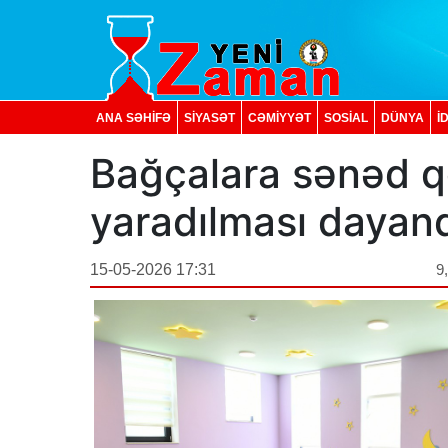
ANA SƏHİFƏ
SİYASƏT
CƏMİYYƏT
SOSIAL
DÜNYA
İ
Bağçalara sənəd q
yaradılması dayandı
15-05-2026 17:31
9