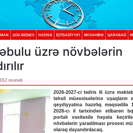
DMAN
ŞOU-BİZNES
HADISƏ
İQTISADIYYAT
MÜSAHİBƏ
QARABAĞ
M
əbulu üzrə növbələrin
rılır
,012 oxunub
2026-2027-ci tədris ili üzrə məktə
təhsil müəssisələrinə uşaqların e
qeydiyyatına hazırlıq məqsədilə
2026-cı il tarixindən etibarən bq
portalı vasitəsilə həyata keçiril
növbələrin yaradılması prosesi mü
olaraq dayandırılacaq.