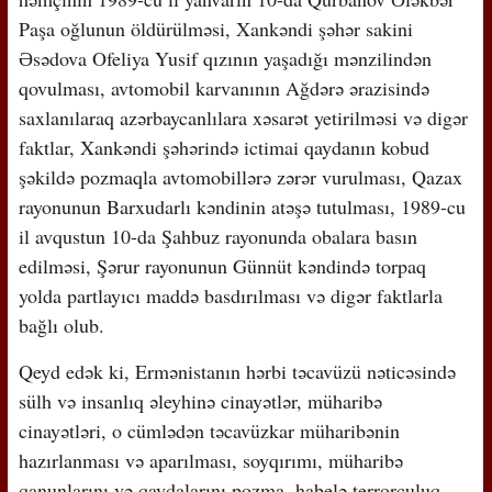
Paşa oğlunun öldürülməsi, Xankəndi şəhər sakini
Əsədova Ofeliya Yusif qızının yaşadığı mənzilindən
qovulması, avtomobil karvanının Ağdərə ərazisində
saxlanılaraq azərbaycanlılara xəsarət yetirilməsi və digər
faktlar, Xankəndi şəhərində ictimai qaydanın kobud
şəkildə pozmaqla avtomobillərə zərər vurulması, Qazax
rayonunun Barxudarlı kəndinin atəşə tutulması, 1989-cu
il avqustun 10-da Şahbuz rayonunda obalara basın
edilməsi, Şərur rayonunun Günnüt kəndində torpaq
yolda partlayıcı maddə basdırılması və digər faktlarla
bağlı olub.
Qeyd edək ki, Ermənistanın hərbi təcavüzü nəticəsində
sülh və insanlıq əleyhinə cinayətlər, müharibə
cinayətləri, o cümlədən təcavüzkar müharibənin
hazırlanması və aparılması, soyqırımı, müharibə
qanunlarını və qaydalarını pozma, habelə terrorçuluq,