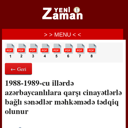
> > MENU < <
← Geri
1988-1989-cu illərdə
azərbaycanlılara qarşı cinayətlərlə
bağlı sənədlər məhkəmədə tədqiq
olunur