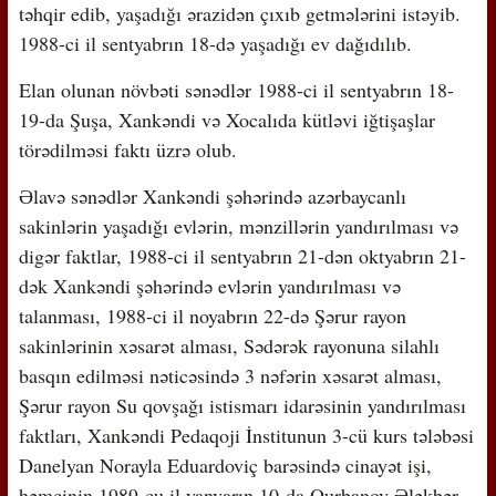
təhqir edib, yaşadığı ərazidən çıxıb getmələrini istəyib.
1988-ci il sentyabrın 18-də yaşadığı ev dağıdılıb.
Elan olunan növbəti sənədlər 1988-ci il sentyabrın 18-
19-da Şuşa, Xankəndi və Xocalıda kütləvi iğtişaşlar
törədilməsi faktı üzrə olub.
Əlavə sənədlər Xankəndi şəhərində azərbaycanlı
sakinlərin yaşadığı evlərin, mənzillərin yandırılması və
digər faktlar, 1988-ci il sentyabrın 21-dən oktyabrın 21-
dək Xankəndi şəhərində evlərin yandırılması və
talanması, 1988-ci il noyabrın 22-də Şərur rayon
sakinlərinin xəsarət alması, Sədərək rayonuna silahlı
basqın edilməsi nəticəsində 3 nəfərin xəsarət alması,
Şərur rayon Su qovşağı istismarı idarəsinin yandırılması
faktları, Xankəndi Pedaqoji İnstitunun 3-cü kurs tələbəsi
Danelyan Norayla Eduardoviç barəsində cinayət işi,
həmçinin 1989-cu il yanvarın 10-da Qurbanov Ələkbər