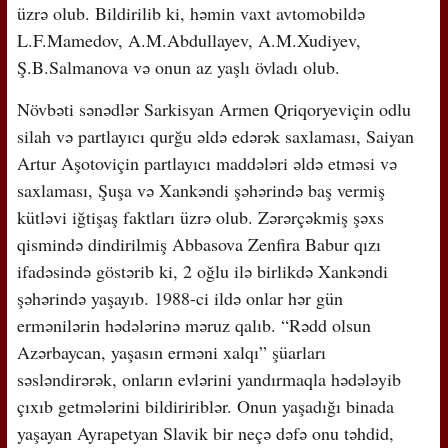
üzrə olub. Bildirilib ki, həmin vaxt avtomobildə
L.F.Mamedov, A.M.Abdullayev, A.M.Xudiyev,
Ş.B.Salmanova və onun az yaşlı övladı olub.
Növbəti sənədlər Sarkisyan Armen Qriqoryeviçin odlu
silah və partlayıcı qurğu əldə edərək saxlaması, Saiyan
Artur Aşotoviçin partlayıcı maddələri əldə etməsi və
saxlaması, Şuşa və Xankəndi şəhərində baş vermiş
kütləvi iğtişaş faktları üzrə olub. Zərərçəkmiş şəxs
qismində dindirilmiş Abbasova Zenfira Babur qızı
ifadəsində göstərib ki, 2 oğlu ilə birlikdə Xankəndi
şəhərində yaşayıb. 1988-ci ildə onlar hər gün
ermənilərin hədələrinə məruz qalıb. “Rədd olsun
Azərbaycan, yaşasın erməni xalqı” şüarları
səsləndirərək, onların evlərini yandırmaqla hədələyib
çıxıb getmələrini bildiririblər. Onun yaşadığı binada
yaşayan Ayrapetyan Slavik bir neçə dəfə onu təhdid,